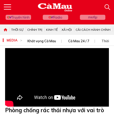
Truyền hình
Radio
ភាសាខ្មែរ
THỜI SỰ
CHÍNH TRỊ
KINH TẾ
XÃ HỘI
CẢI CÁCH HÀNH CHÍNH
MEDIA
Khát vọng Cà Mau
Cà Mau 24 / 7
Thời sự
Phòng chống rác thải nhựa với vai trò