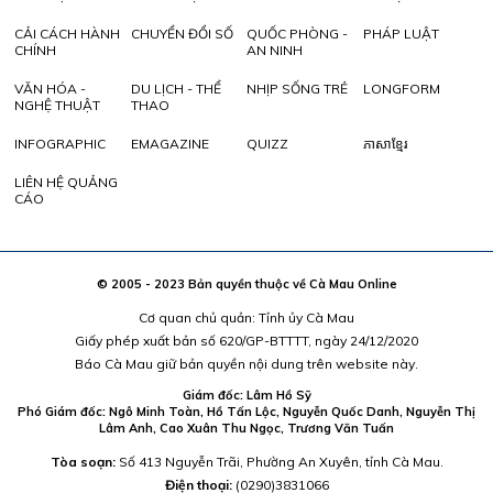
CẢI CÁCH HÀNH
CHUYỂN ĐỔI SỐ
QUỐC PHÒNG -
PHÁP LUẬT
CHÍNH
AN NINH
VĂN HÓA -
DU LỊCH - THỂ
NHỊP SỐNG TRẺ
LONGFORM
NGHỆ THUẬT
THAO
INFOGRAPHIC
EMAGAZINE
QUIZZ
ភាសាខ្មែរ
LIÊN HỆ QUẢNG
CÁO
© 2005 - 2023 Bản quyền thuộc về Cà Mau Online
Cơ quan chủ quản: Tỉnh ủy Cà Mau
Giấy phép xuất bản số 620/GP-BTTTT, ngày 24/12/2020
Báo Cà Mau giữ bản quyền nội dung trên website này.
Giám đốc: Lâm Hồ Sỹ
Phó Giám đốc: Ngô Minh Toàn, Hồ Tấn Lộc, Nguyễn Quốc Danh, Nguyễn Thị
Lâm Anh, Cao Xuân Thu Ngọc, Trương Văn Tuấn
Tòa soạn:
Số 413 Nguyễn Trãi, Phường An Xuyên, tỉnh Cà Mau.
Điện thoại:
(0290)3831066