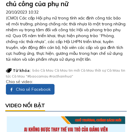
chủ công của phụ nữ
20/10/2023 10:32
(CMO) Các cấp Hội phụ nữ trong tỉnh xác định công tác bảo
vệ môi trường, phòng chống rác thải nhựa là một trong những
nhiệm vụ trọng tâm đối với công tác Hội và phong trào phụ
nữ. Qua 05 năm triển khai, thực hiện phong trào “Phòng,
chống rác thải nhựa”, các cấp Hội LHPN triển khai, tuyên
truyền, vận động đến cán bộ, hội viên các cấp và gia đình tích
cực hưởng ứng, thực hiện, gương mẫu trong hạn chế sử dụng
túi nilon và sản phẩm nhựa sử dụng một lần.
Từ khóa:
báo Cà Mau
Cà Mau
tin mới Cà Mau
thời sự Cà Mau
tin
tức Cà Mau
"#baocamau #racthainhua"
Chia sẻ video:
Chia sẻ Facebook
VIDEO NỔI BẬT