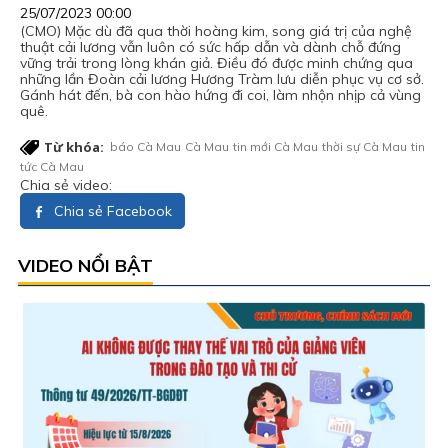
25/07/2023 00:00
(CMO) Mặc dù đã qua thời hoàng kim, song giá trị của nghệ
thuật cải lương vẫn luôn có sức hấp dẫn và dành chỗ đứng
vững trải trong lòng khán giả. Điều đó được minh chứng qua
những lần Đoàn cải lương Hương Tràm lưu diễn phục vụ cơ sở.
Gánh hát đến, bà con hào hứng đi coi, làm nhộn nhịp cả vùng
quê.
Từ khóa:
báo Cà Mau
Cà Mau
tin mới Cà Mau
thời sự Cà Mau
tin
tức Cà Mau
Chia sẻ video:
Chia sẻ Facebook
VIDEO NỔI BẬT