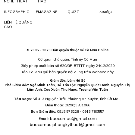
NGHỆ THUẬT
THAO
INFOGRAPHIC
EMAGAZINE
QUIZZ
ភាសាខ្មែរ
LIÊN HỆ QUẢNG
CÁO
© 2005 - 2023 Bản quyền thuộc về Cà Mau Online
Cơ quan chủ quản: Tỉnh ủy Cà Mau
Giấy phép xuất bản số 620/GP-BTTTT, ngày 24/12/2020
Báo Cà Mau giữ bản quyền nội dung trên website này.
Giám đốc: Lâm Hồ Sỹ
Phó Giám đốc: Ngô Minh Toàn, Hồ Tấn Lộc, Nguyễn Quốc Danh, Nguyễn Thị
Lâm Anh, Cao Xuân Thu Ngọc, Trương Văn Tuấn
Tòa soạn:
Số 413 Nguyễn Trãi, Phường An Xuyên, tỉnh Cà Mau.
Điện thoại:
(0290)3831066
Ban Giám đốc:
0918.575228 - 0913.780557
baocamau@gmail.com
Email:
baocamau.phongkythuat@gmail.com