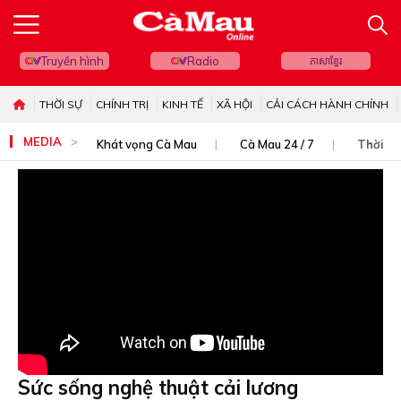
Truyền hình
Radio
ភាសាខ្មែរ
THỜI SỰ
CHÍNH TRỊ
KINH TẾ
XÃ HỘI
CẢI CÁCH HÀNH CHÍNH
MEDIA
Khát vọng Cà Mau
Cà Mau 24 / 7
Thời sự
Sức sống nghệ thuật cải lương