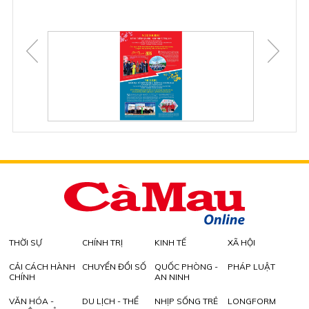
THỜI SỰ
CHÍNH TRỊ
KINH TẾ
XÃ HỘI
CẢI CÁCH HÀNH
CHUYỂN ĐỔI SỐ
QUỐC PHÒNG -
PHÁP LUẬT
CHÍNH
AN NINH
VĂN HÓA -
DU LỊCH - THỂ
NHỊP SỐNG TRẺ
LONGFORM