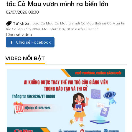
tốc Cà Mau vươn mình ra biển lớn
02/07/2026 08:30
Từ khóa:
báo Cà Mau
Cà Mau
tin mới Cà Mau
thời sự Cà Mau
tin
tức Cà Mau
"C\u00e0 Mau v\u01b0\u01a1n m\u00ecnh"
Chia sẻ video:
Chia sẻ Facebook
VIDEO NỔI BẬT