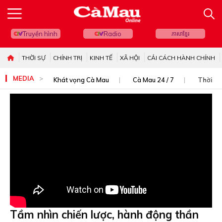
Truyền hình
Radio
ភាសាខ្មែរ
THỜI SỰ
CHÍNH TRỊ
KINH TẾ
XÃ HỘI
CẢI CÁCH HÀNH CHÍNH
MEDIA
Khát vọng Cà Mau
Cà Mau 24 / 7
Thời sự
Tầm nhìn chiến lược, hành động thần