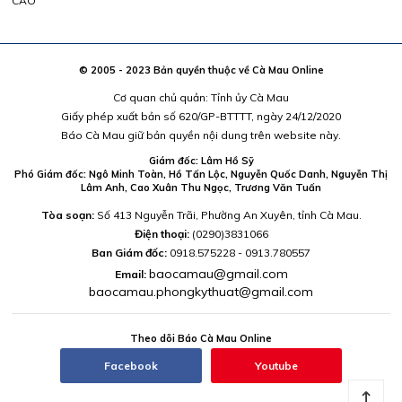
CÁO
© 2005 - 2023 Bản quyền thuộc về Cà Mau Online
Cơ quan chủ quản: Tỉnh ủy Cà Mau
Giấy phép xuất bản số 620/GP-BTTTT, ngày 24/12/2020
Báo Cà Mau giữ bản quyền nội dung trên website này.
Giám đốc: Lâm Hồ Sỹ
Phó Giám đốc: Ngô Minh Toàn, Hồ Tấn Lộc, Nguyễn Quốc Danh, Nguyễn Thị
Lâm Anh, Cao Xuân Thu Ngọc, Trương Văn Tuấn
Tòa soạn:
Số 413 Nguyễn Trãi, Phường An Xuyên, tỉnh Cà Mau.
Điện thoại:
(0290)3831066
Ban Giám đốc:
0918.575228 - 0913.780557
baocamau@gmail.com
Email:
baocamau.phongkythuat@gmail.com
Theo dõi Báo Cà Mau Online
Facebook
Youtube