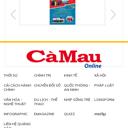
THỜI SỰ
CHÍNH TRỊ
KINH TẾ
XÃ HỘI
CẢI CÁCH HÀNH
CHUYỂN ĐỔI SỐ
QUỐC PHÒNG -
PHÁP LUẬT
CHÍNH
AN NINH
VĂN HÓA -
DU LỊCH - THỂ
NHỊP SỐNG TRẺ
LONGFORM
NGHỆ THUẬT
THAO
INFOGRAPHIC
EMAGAZINE
QUIZZ
ភាសាខ្មែរ
LIÊN HỆ QUẢNG