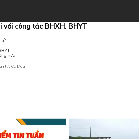
i với công tác BHXH, BHYT
 tử
 BHYT
ương hưu
tin tức Cà Mau