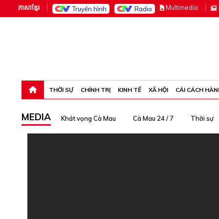
ភាសាខ្មែរ
M
ultimedia
Truyền hình
Radio
Thứ sáu, 7-8-26 21:25:58
THỜI SỰ
CHÍNH TRỊ
KINH TẾ
XÃ HỘI
CẢI CÁCH HÀN
MEDIA
Khát vọng Cà Mau
Cà Mau 24 / 7
Thời sự