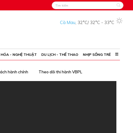
Cà Mau
,
32°C
/
32°C
-
33°C
 HÓA - NGHỆ THUẬT
DU LỊCH - THỂ THAO
NHỊP SỐNG TRẺ
cách hành chính
Theo dõi thi hành VBPL