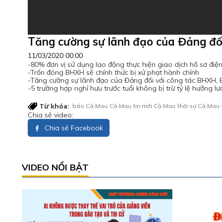
Tăng cường sự lãnh đạo của Đảng đố
11/03/2020 00:00
-80% đơn vị sử dụng lao động thực hiện giao dịch hồ sơ điện
-Trốn đóng BHXH sẽ chính thức bị xử phạt hành chính
-Tăng cường sự lãnh đạo của Đảng đối với công tác BHXH,
-5 trường hợp nghỉ hưu trước tuổi không bị trừ tỷ lệ hưởng l
Từ khóa:
báo Cà Mau
Cà Mau
tin mới Cà Mau
thời sự Cà Mau
Chia sẻ video:
Chia sẻ Facebook
VIDEO NỔI BẬT