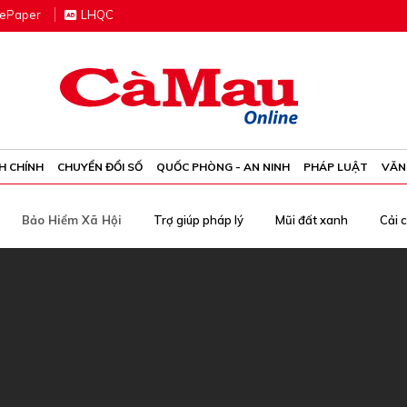
e
P
aper
LHQC
H CHÍNH
CHUYỂN ĐỔI SỐ
QUỐC PHÒNG - AN NINH
PHÁP LUẬT
VĂN
Bảo Hiểm Xã Hội
Trợ giúp pháp lý
Mũi đất xanh
Cải 