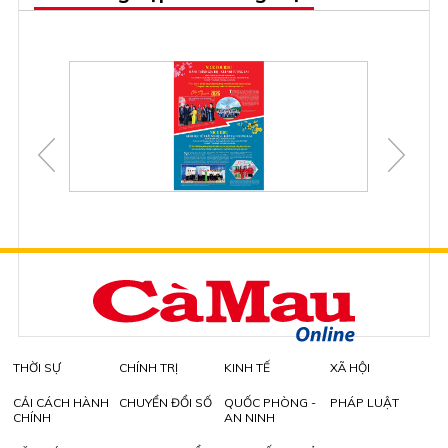
THỜI SỰ
CHÍNH TRỊ
KINH TẾ
XÃ HỘI
CẢI CÁCH HÀNH
CHUYỂN ĐỔI SỐ
QUỐC PHÒNG -
PHÁP LUẬT
CHÍNH
AN NINH