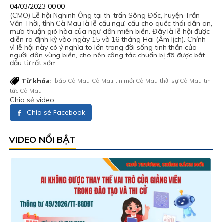
04/03/2023 00:00
(CMO) Lễ hội Nghinh Ông tại thị trấn Sông Đốc, huyện Trần
Văn Thời, tỉnh Cà Mau là lễ cầu ngư, cầu cho quốc thái dân an,
mưa thuận gió hòa của ngư dân miền biển. Đây là lễ hội được
diễn ra định kỳ vào ngày 15 và 16 tháng Hai (Âm lịch). Chính
vì lễ hội này có ý nghĩa to lớn trong đời sống tinh thần của
người dân vùng biển, cho nên công tác chuẩn bị đã được bắt
đầu từ rất sớm.
Từ khóa:
báo Cà Mau
Cà Mau
tin mới Cà Mau
thời sự Cà Mau
tin
tức Cà Mau
Chia sẻ video:
Chia sẻ Facebook
VIDEO NỔI BẬT