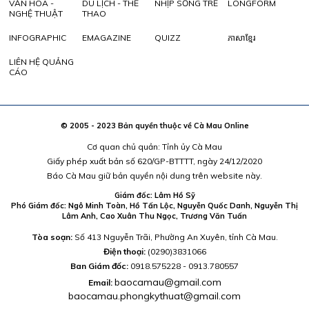
VĂN HÓA -
DU LỊCH - THỂ
NHỊP SỐNG TRẺ
LONGFORM
NGHỆ THUẬT
THAO
INFOGRAPHIC
EMAGAZINE
QUIZZ
ភាសាខ្មែរ
LIÊN HỆ QUẢNG
CÁO
© 2005 - 2023 Bản quyền thuộc về Cà Mau Online
Cơ quan chủ quản: Tỉnh ủy Cà Mau
Giấy phép xuất bản số 620/GP-BTTTT, ngày 24/12/2020
Báo Cà Mau giữ bản quyền nội dung trên website này.
Giám đốc: Lâm Hồ Sỹ
Phó Giám đốc: Ngô Minh Toàn, Hồ Tấn Lộc, Nguyễn Quốc Danh, Nguyễn Thị
Lâm Anh, Cao Xuân Thu Ngọc, Trương Văn Tuấn
Tòa soạn:
Số 413 Nguyễn Trãi, Phường An Xuyên, tỉnh Cà Mau.
Điện thoại:
(0290)3831066
Ban Giám đốc:
0918.575228 - 0913.780557
baocamau@gmail.com
Email:
baocamau.phongkythuat@gmail.com