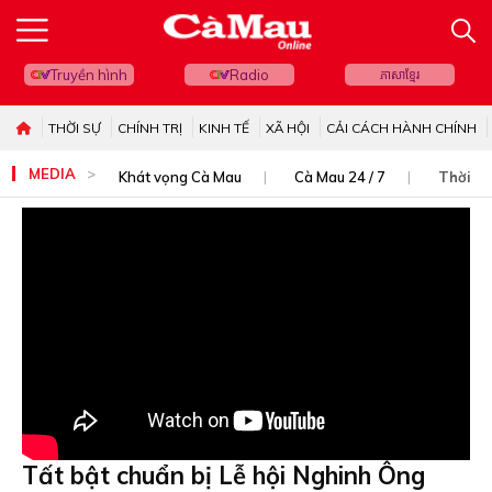
Truyền hình
Radio
ភាសាខ្មែរ
THỜI SỰ
CHÍNH TRỊ
KINH TẾ
XÃ HỘI
CẢI CÁCH HÀNH CHÍNH
MEDIA
Khát vọng Cà Mau
Cà Mau 24 / 7
Thời sự
Tất bật chuẩn bị Lễ hội Nghinh Ông