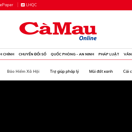
e
P
aper
LHQC
H CHÍNH
CHUYỂN ĐỔI SỐ
QUỐC PHÒNG - AN NINH
PHÁP LUẬT
VĂN
Bảo Hiểm Xã Hội
Trợ giúp pháp lý
Mũi đất xanh
Cải 