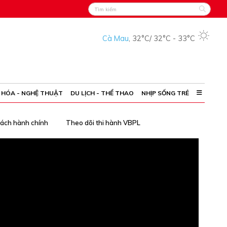
Cà Mau
,
32°C
/
32°C
-
33°C
 HÓA - NGHỆ THUẬT
DU LỊCH - THỂ THAO
NHỊP SỐNG TRẺ
cách hành chính
Theo dõi thi hành VBPL