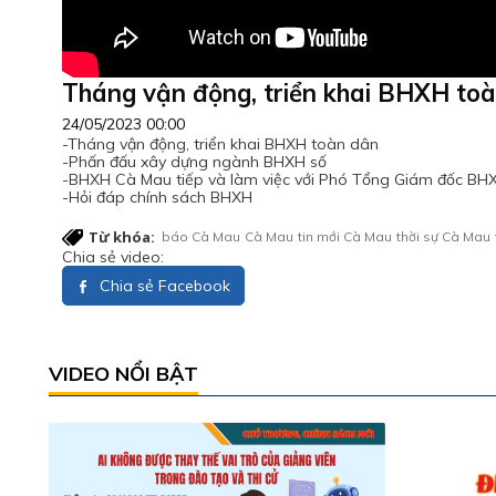
Tháng vận động, triển khai BHXH to
24/05/2023 00:00
-Tháng vận động, triển khai BHXH toàn dân
-Phấn đấu xây dựng ngành BHXH số
-BHXH Cà Mau tiếp và làm việc với Phó Tổng Giám đốc BH
-Hỏi đáp chính sách BHXH
Từ khóa:
báo Cà Mau
Cà Mau
tin mới Cà Mau
thời sự Cà Mau
Chia sẻ video:
Chia sẻ Facebook
VIDEO NỔI BẬT