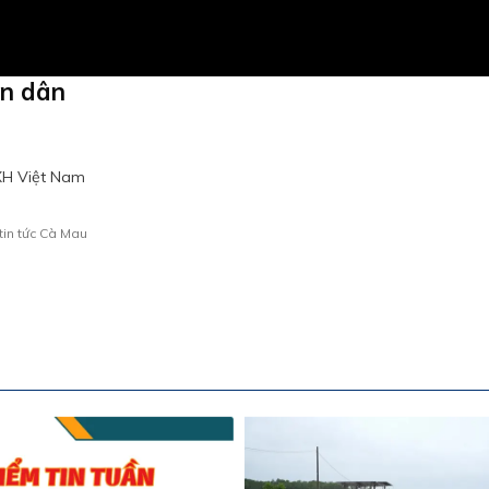
àn dân
XH Việt Nam
tin tức Cà Mau