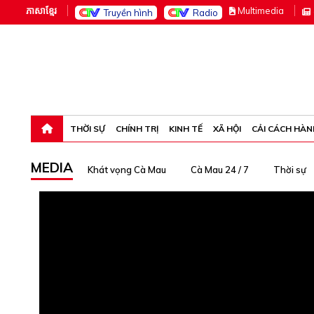
ភាសាខ្មែរ
M
ultimedia
Truyền hình
Radio
Thứ sáu, 7-8-26 06:01:34
THỜI SỰ
CHÍNH TRỊ
KINH TẾ
XÃ HỘI
CẢI CÁCH HÀN
MEDIA
Khát vọng Cà Mau
Cà Mau 24 / 7
Thời sự