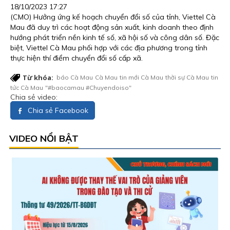
18/10/2023 17:27
(CMO) Hưởng ứng kế hoạch chuyển đổi số của tỉnh, Viettel Cà
Mau đã duy trì các hoạt động sản xuất, kinh doanh theo định
hướng phát triển nền kinh tế số, xã hội số và công dân số. Đặc
biệt, Viettel Cà Mau phối hợp với các địa phương trong tỉnh
thực hiện thí điểm chuyển đổi số cấp xã.
Từ khóa:
báo Cà Mau
Cà Mau
tin mới Cà Mau
thời sự Cà Mau
tin
tức Cà Mau
"#baocamau #Chuyendoiso"
Chia sẻ video:
Chia sẻ Facebook
VIDEO NỔI BẬT