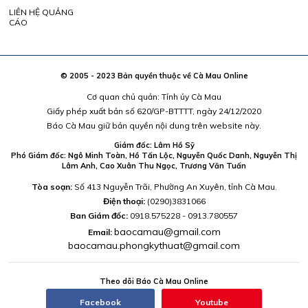
LIÊN HỆ QUẢNG
CÁO
© 2005 - 2023 Bản quyền thuộc về Cà Mau Online
Cơ quan chủ quản: Tỉnh ủy Cà Mau
Giấy phép xuất bản số 620/GP-BTTTT, ngày 24/12/2020
Báo Cà Mau giữ bản quyền nội dung trên website này.
Giám đốc: Lâm Hồ Sỹ
Phó Giám đốc: Ngô Minh Toàn, Hồ Tấn Lộc, Nguyễn Quốc Danh, Nguyễn Thị
Lâm Anh, Cao Xuân Thu Ngọc, Trương Văn Tuấn
Tòa soạn:
Số 413 Nguyễn Trãi, Phường An Xuyên, tỉnh Cà Mau.
Điện thoại:
(0290)3831066
Ban Giám đốc:
0918.575228 - 0913.780557
baocamau@gmail.com
Email:
baocamau.phongkythuat@gmail.com
Theo dõi Báo Cà Mau Online
Facebook
Youtube