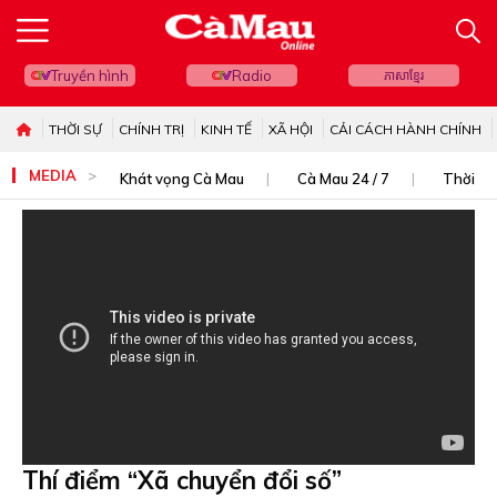
Truyền hình
Radio
ភាសាខ្មែរ
THỜI SỰ
CHÍNH TRỊ
KINH TẾ
XÃ HỘI
CẢI CÁCH HÀNH CHÍNH
MEDIA
Khát vọng Cà Mau
Cà Mau 24 / 7
Thời sự
Thí điểm “Xã chuyển đổi số”