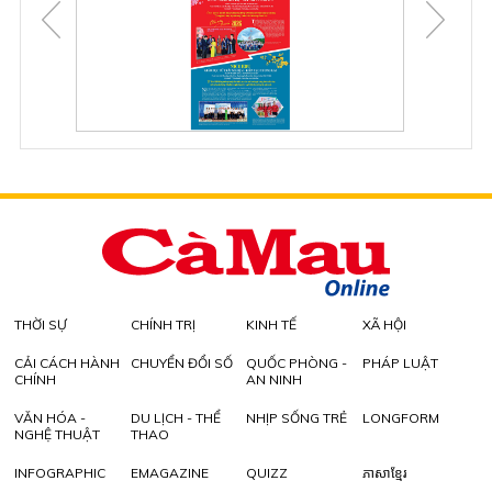
THỜI SỰ
CHÍNH TRỊ
KINH TẾ
XÃ HỘI
CẢI CÁCH HÀNH
CHUYỂN ĐỔI SỐ
QUỐC PHÒNG -
PHÁP LUẬT
CHÍNH
AN NINH
VĂN HÓA -
DU LỊCH - THỂ
NHỊP SỐNG TRẺ
LONGFORM
NGHỆ THUẬT
THAO
INFOGRAPHIC
EMAGAZINE
QUIZZ
ភាសាខ្មែរ