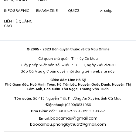
INFOGRAPHIC
EMAGAZINE
QUIZZ
ភាសាខ្មែរ
LIÊN HỆ QUẢNG
CÁO
© 2005 - 2023 Bản quyền thuộc về Cà Mau Online
Cơ quan chủ quản: Tỉnh ủy Cà Mau
Giấy phép xuất bản số 620/GP-BTTTT, ngày 24/12/2020
Báo Cà Mau giữ bản quyền nội dung trên website này.
Giám đốc: Lâm Hồ Sỹ
Phó Giám đốc: Ngô Minh Toàn, Hồ Tấn Lộc, Nguyễn Quốc Danh, Nguyễn Thị
Lâm Anh, Cao Xuân Thu Ngọc, Trương Văn Tuấn
Tòa soạn:
Số 413 Nguyễn Trãi, Phường An Xuyên, tỉnh Cà Mau.
Điện thoại:
(0290)3831066
Ban Giám đốc:
0918.575228 - 0913.780557
baocamau@gmail.com
Email:
baocamau.phongkythuat@gmail.com