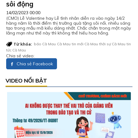
sôi động
14/02/2023 00:00
(CMO) Lễ Valentine hay Lễ tình nhân diễn ra vào ngày 14/2
hàng năm là thời điểm thị trường quà tặng sôi nổi, nhiều sáng
tạo trong mẫu mã kiểu dáng nhất. Chắc chắn trong một ngày
lãng mạn như thế này thì không thể hiếu hoa hồng.
Từ khóa:
báo Cà Mau
Cà Mau
tin mới Cà Mau
thời sự Cà Mau
tin
tức Cà Mau
Chia sẻ video:
Chia sẻ Facebook
VIDEO NỔI BẬT