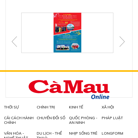
THỜI SỰ
CHÍNH TRỊ
KINH TẾ
XÃ HỘI
CẢI CÁCH HÀNH
CHUYỂN ĐỔI SỐ
QUỐC PHÒNG -
PHÁP LUẬT
CHÍNH
AN NINH
VĂN HÓA -
DU LỊCH - THỂ
NHỊP SỐNG TRẺ
LONGFORM
NGHỆ THUẬT
THAO