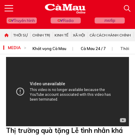
Truyền hình
Radio
ភាសាខ្មែរ
THỜI SỰ
CHÍNH TRỊ
KINH TẾ
XÃ HỘI
CẢI CÁCH HÀNH CHÍNH
MEDIA
Khát vọng Cà Mau
Cà Mau 24 / 7
Thời sự
Thị trường quà tặng Lễ tình nhân khá