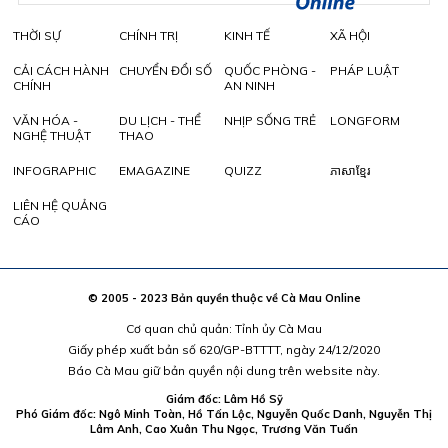
THỜI SỰ
CHÍNH TRỊ
KINH TẾ
XÃ HỘI
CẢI CÁCH HÀNH
CHUYỂN ĐỔI SỐ
QUỐC PHÒNG -
PHÁP LUẬT
CHÍNH
AN NINH
VĂN HÓA -
DU LỊCH - THỂ
NHỊP SỐNG TRẺ
LONGFORM
NGHỆ THUẬT
THAO
INFOGRAPHIC
EMAGAZINE
QUIZZ
ភាសាខ្មែរ
LIÊN HỆ QUẢNG
CÁO
© 2005 - 2023 Bản quyền thuộc về Cà Mau Online
Cơ quan chủ quản: Tỉnh ủy Cà Mau
Giấy phép xuất bản số 620/GP-BTTTT, ngày 24/12/2020
Báo Cà Mau giữ bản quyền nội dung trên website này.
Giám đốc: Lâm Hồ Sỹ
Phó Giám đốc: Ngô Minh Toàn, Hồ Tấn Lộc, Nguyễn Quốc Danh, Nguyễn Thị
Lâm Anh, Cao Xuân Thu Ngọc, Trương Văn Tuấn