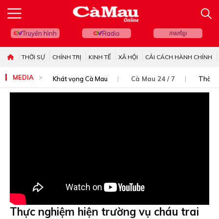
Truyền hình
Radio
ភាសាខ្មែរ
THỜI SỰ
CHÍNH TRỊ
KINH TẾ
XÃ HỘI
CẢI CÁCH HÀNH CHÍNH
MEDIA
Khát vọng Cà Mau
Cà Mau 24 / 7
Thời s
Thực nghiệm hiện trường vụ cháu trai