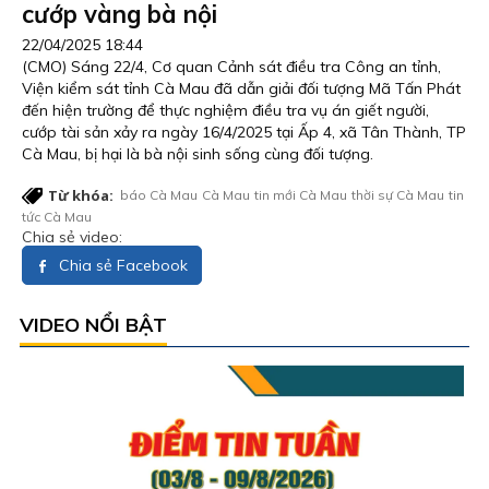
cướp vàng bà nội
22/04/2025 18:44
(CMO) Sáng 22/4, Cơ quan Cảnh sát điều tra Công an tỉnh,
Viện kiểm sát tỉnh Cà Mau đã dẫn giải đối tượng Mã Tấn Phát
đến hiện trường để thực nghiệm điều tra vụ án giết người,
cướp tài sản xảy ra ngày 16/4/2025 tại Ấp 4, xã Tân Thành, TP
Cà Mau, bị hại là bà nội sinh sống cùng đối tượng.
Từ khóa:
báo Cà Mau
Cà Mau
tin mới Cà Mau
thời sự Cà Mau
tin
tức Cà Mau
Chia sẻ video:
Chia sẻ Facebook
VIDEO NỔI BẬT