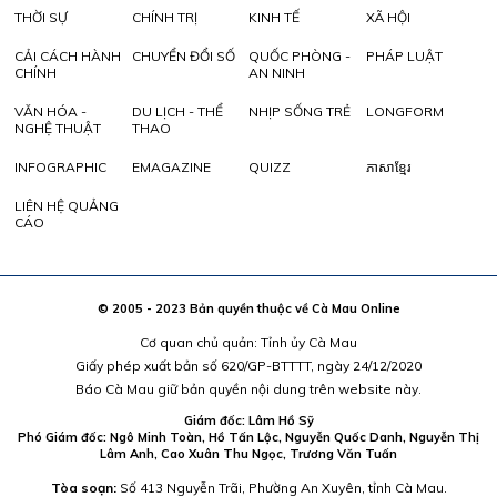
THỜI SỰ
CHÍNH TRỊ
KINH TẾ
XÃ HỘI
CẢI CÁCH HÀNH
CHUYỂN ĐỔI SỐ
QUỐC PHÒNG -
PHÁP LUẬT
CHÍNH
AN NINH
VĂN HÓA -
DU LỊCH - THỂ
NHỊP SỐNG TRẺ
LONGFORM
NGHỆ THUẬT
THAO
INFOGRAPHIC
EMAGAZINE
QUIZZ
ភាសាខ្មែរ
LIÊN HỆ QUẢNG
CÁO
© 2005 - 2023 Bản quyền thuộc về Cà Mau Online
Cơ quan chủ quản: Tỉnh ủy Cà Mau
Giấy phép xuất bản số 620/GP-BTTTT, ngày 24/12/2020
Báo Cà Mau giữ bản quyền nội dung trên website này.
Giám đốc: Lâm Hồ Sỹ
Phó Giám đốc: Ngô Minh Toàn, Hồ Tấn Lộc, Nguyễn Quốc Danh, Nguyễn Thị
Lâm Anh, Cao Xuân Thu Ngọc, Trương Văn Tuấn
Tòa soạn:
Số 413 Nguyễn Trãi, Phường An Xuyên, tỉnh Cà Mau.