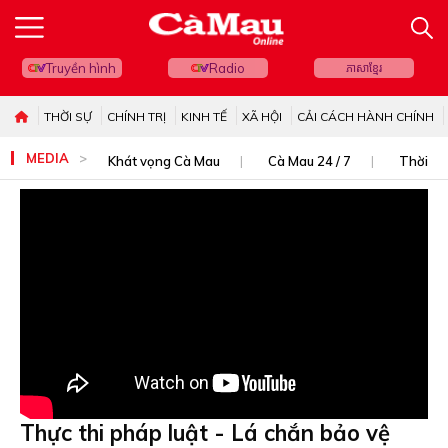
Truyền hình
Radio
ភាសាខ្មែរ
THỜI SỰ
CHÍNH TRỊ
KINH TẾ
XÃ HỘI
CẢI CÁCH HÀNH CHÍNH
MEDIA
Khát vọng Cà Mau
Cà Mau 24 / 7
Thời sự
Thực thi pháp luật - Lá chắn bảo vệ