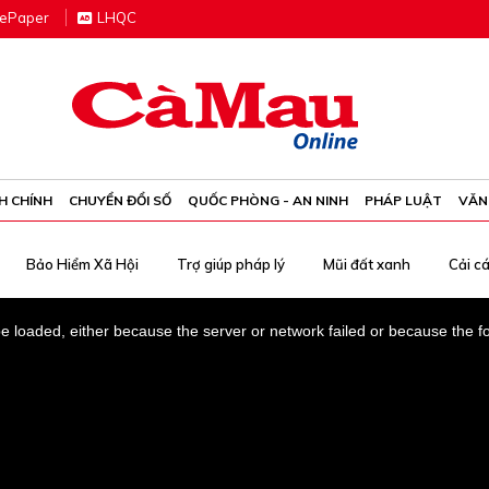
e
P
aper
LHQC
H CHÍNH
CHUYỂN ĐỔI SỐ
QUỐC PHÒNG - AN NINH
PHÁP LUẬT
VĂN
Bảo Hiểm Xã Hội
Trợ giúp pháp lý
Mũi đất xanh
Cải c
 loaded, either because the server or network failed or because the f