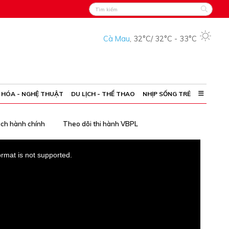
Cà Mau
,
32°C
/
32°C
-
33°C
 HÓA - NGHỆ THUẬT
DU LỊCH - THỂ THAO
NHỊP SỐNG TRẺ
ách hành chính
Theo dõi thi hành VBPL
ormat is not supported.