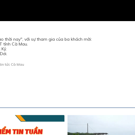
o thời nay", với sự tham gia của ba khách mời:
T tỉnh Cà Mau.
 Kỷ.
Dơi.
tin tức Cà Mau