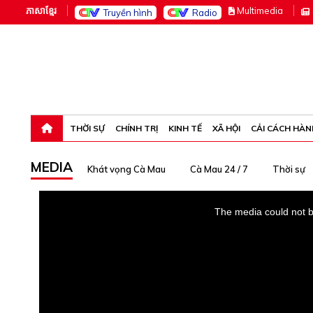
ភាសាខ្មែរ
M
ultimedia
Truyền hình
Radio
Thứ sáu, 7-8-26 15:52:30
THỜI SỰ
CHÍNH TRỊ
KINH TẾ
XÃ HỘI
CẢI CÁCH HÀN
MEDIA
Khát vọng Cà Mau
Cà Mau 24 / 7
Thời sự
This
is
The media could not be
a
modal
window.