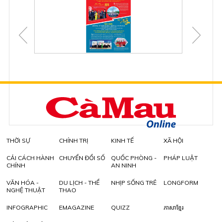
THỜI SỰ
CHÍNH TRỊ
KINH TẾ
XÃ HỘI
CẢI CÁCH HÀNH
CHUYỂN ĐỔI SỐ
QUỐC PHÒNG -
PHÁP LUẬT
CHÍNH
AN NINH
VĂN HÓA -
DU LỊCH - THỂ
NHỊP SỐNG TRẺ
LONGFORM
NGHỆ THUẬT
THAO
INFOGRAPHIC
EMAGAZINE
QUIZZ
ភាសាខ្មែរ