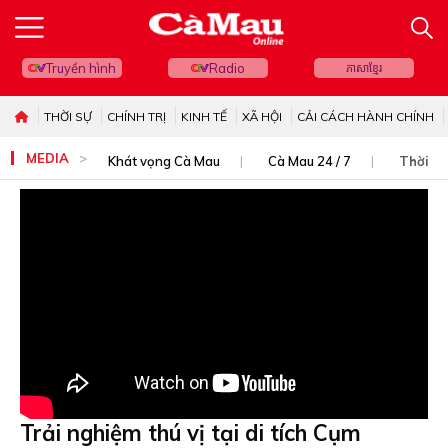
Truyền hình
Radio
ភាសាខ្មែរ
THỜI SỰ
CHÍNH TRỊ
KINH TẾ
XÃ HỘI
CẢI CÁCH HÀNH CHÍNH
MEDIA
Khát vọng Cà Mau
Cà Mau 24 / 7
Thời sự
Trải nghiệm thú vị tại di tích Cụm