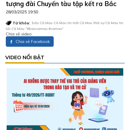
tượng đài Chuyến tàu tập kết ra Bắc
28/03/2025 19:50
Từ khóa:
báo Cà Mau
Cà Mau
tin mới Cà Mau
thời sự Cà Mau
tin
tức Cà Mau
"#baocamau #camau"
Chia sẻ video:
Chia sẻ Facebook
VIDEO NỔI BẬT