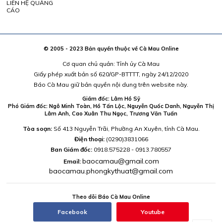
LIÊN HỆ QUẢNG
CÁO
© 2005 - 2023 Bản quyền thuộc về Cà Mau Online
Cơ quan chủ quản: Tỉnh ủy Cà Mau
Giấy phép xuất bản số 620/GP-BTTTT, ngày 24/12/2020
Báo Cà Mau giữ bản quyền nội dung trên website này.
Giám đốc: Lâm Hồ Sỹ
Phó Giám đốc: Ngô Minh Toàn, Hồ Tấn Lộc, Nguyễn Quốc Danh, Nguyễn Thị
Lâm Anh, Cao Xuân Thu Ngọc, Trương Văn Tuấn
Tòa soạn:
Số 413 Nguyễn Trãi, Phường An Xuyên, tỉnh Cà Mau.
Điện thoại:
(0290)3831066
Ban Giám đốc:
0918.575228 - 0913.780557
baocamau@gmail.com
Email:
baocamau.phongkythuat@gmail.com
Theo dõi Báo Cà Mau Online
Facebook
Youtube