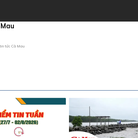
à Mau
tin tức Cà Mau