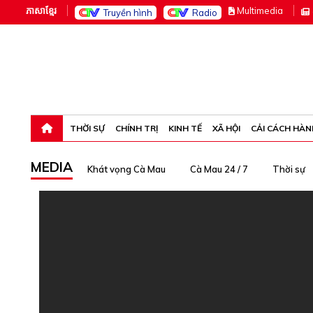
ភាសាខ្មែរ
M
ultimedia
Truyền hình
Radio
Thứ bảy, 8-8-26 23:58:47
THỜI SỰ
CHÍNH TRỊ
KINH TẾ
XÃ HỘI
CẢI CÁCH HÀN
MEDIA
Khát vọng Cà Mau
Cà Mau 24 / 7
Thời sự