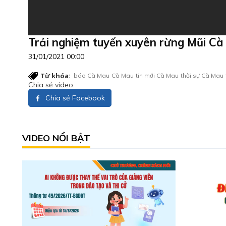
Trải nghiệm tuyến xuyên rừng Mũi C
31/01/2021 00:00
Từ khóa:
báo Cà Mau
Cà Mau
tin mới Cà Mau
thời sự Cà Mau
Chia sẻ video:
Chia sẻ Facebook
VIDEO NỔI BẬT