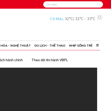
Cà Mau
,
32°C
/
32°C
-
33°C
 HÓA - NGHỆ THUẬT
DU LỊCH - THỂ THAO
NHỊP SỐNG TRẺ
ách hành chính
Theo dõi thi hành VBPL