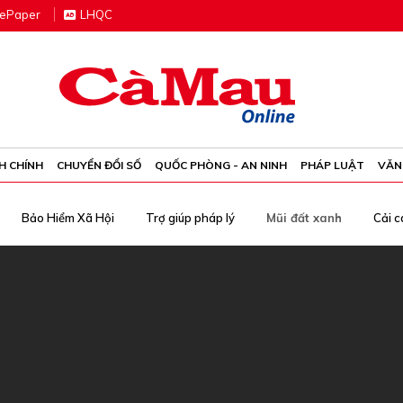
e
P
aper
LHQC
H CHÍNH
CHUYỂN ĐỔI SỐ
QUỐC PHÒNG - AN NINH
PHÁP LUẬT
VĂN
Bảo Hiểm Xã Hội
Trợ giúp pháp lý
Mũi đất xanh
Cải c