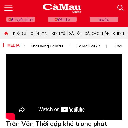
Truyền hình
Radio
ភាសាខ្មែរ
THỜI SỰ
CHÍNH TRỊ
KINH TẾ
XÃ HỘI
CẢI CÁCH HÀNH CHÍNH
MEDIA
Khát vọng Cà Mau
Cà Mau 24 / 7
Thời sự
Trần Văn Thời gặp khó trong phát