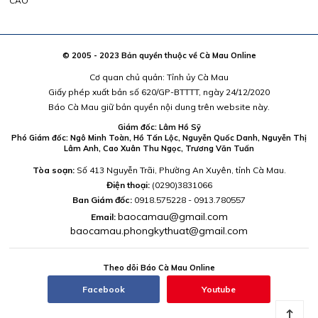
CÁO
© 2005 - 2023 Bản quyền thuộc về Cà Mau Online
Cơ quan chủ quản: Tỉnh ủy Cà Mau
Giấy phép xuất bản số 620/GP-BTTTT, ngày 24/12/2020
Báo Cà Mau giữ bản quyền nội dung trên website này.
Giám đốc: Lâm Hồ Sỹ
Phó Giám đốc: Ngô Minh Toàn, Hồ Tấn Lộc, Nguyễn Quốc Danh, Nguyễn Thị
Lâm Anh, Cao Xuân Thu Ngọc, Trương Văn Tuấn
Tòa soạn:
Số 413 Nguyễn Trãi, Phường An Xuyên, tỉnh Cà Mau.
Điện thoại:
(0290)3831066
Ban Giám đốc:
0918.575228 - 0913.780557
baocamau@gmail.com
Email:
baocamau.phongkythuat@gmail.com
Theo dõi Báo Cà Mau Online
Facebook
Youtube