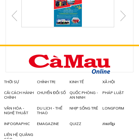
THỜI SỰ
CHÍNH TRỊ
KINH TẾ
XÃ HỘI
CẢI CÁCH HÀNH
CHUYỂN ĐỔI SỐ
QUỐC PHÒNG -
PHÁP LUẬT
CHÍNH
AN NINH
VĂN HÓA -
DU LỊCH - THỂ
NHỊP SỐNG TRẺ
LONGFORM
NGHỆ THUẬT
THAO
INFOGRAPHIC
EMAGAZINE
QUIZZ
ភាសាខ្មែរ
LIÊN HỆ QUẢNG