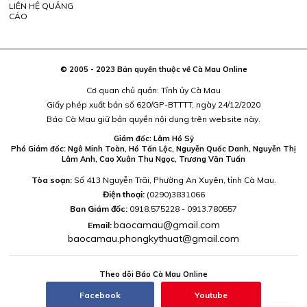
LIÊN HỆ QUẢNG
CÁO
© 2005 - 2023 Bản quyền thuộc về Cà Mau Online
Cơ quan chủ quản: Tỉnh ủy Cà Mau
Giấy phép xuất bản số 620/GP-BTTTT, ngày 24/12/2020
Báo Cà Mau giữ bản quyền nội dung trên website này.
Giám đốc: Lâm Hồ Sỹ
Phó Giám đốc: Ngô Minh Toàn, Hồ Tấn Lộc, Nguyễn Quốc Danh, Nguyễn Thị
Lâm Anh, Cao Xuân Thu Ngọc, Trương Văn Tuấn
Tòa soạn:
Số 413 Nguyễn Trãi, Phường An Xuyên, tỉnh Cà Mau.
Điện thoại:
(0290)3831066
Ban Giám đốc:
0918.575228 - 0913.780557
baocamau@gmail.com
Email:
baocamau.phongkythuat@gmail.com
Theo dõi Báo Cà Mau Online
Facebook
Youtube