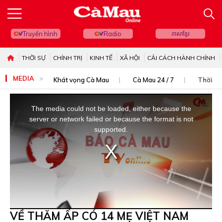
Truyền hình
Radio
ភាសាខ្មែរ
THỜI SỰ
CHÍNH TRỊ
KINH TẾ
XÃ HỘI
CẢI CÁCH HÀNH CHÍNH
MEDIA
Khát vọng Cà Mau
Cà Mau 24 / 7
Thời sự
This
is
The media could not be loaded, either because the
a
server or network failed or because the format is not
modal
supported.
window.
VỀ THĂM ẤP CÓ 14 MẸ VIỆT NAM