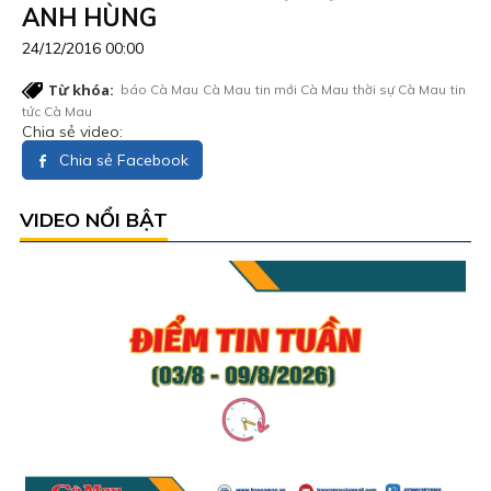
ANH HÙNG
24/12/2016 00:00
Từ khóa:
báo Cà Mau
Cà Mau
tin mới Cà Mau
thời sự Cà Mau
tin
tức Cà Mau
Chia sẻ video:
Chia sẻ Facebook
VIDEO NỔI BẬT