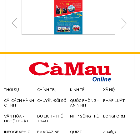
THỜI SỰ
CHÍNH TRỊ
KINH TẾ
XÃ HỘI
CẢI CÁCH HÀNH
CHUYỂN ĐỔI SỐ
QUỐC PHÒNG -
PHÁP LUẬT
CHÍNH
AN NINH
VĂN HÓA -
DU LỊCH - THỂ
NHỊP SỐNG TRẺ
LONGFORM
NGHỆ THUẬT
THAO
INFOGRAPHIC
EMAGAZINE
QUIZZ
ភាសាខ្មែរ