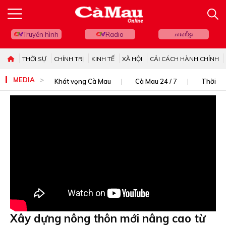
Truyền hình
Radio
ភាសាខ្មែរ
THỜI SỰ
CHÍNH TRỊ
KINH TẾ
XÃ HỘI
CẢI CÁCH HÀNH CHÍNH
MEDIA
Khát vọng Cà Mau
Cà Mau 24 / 7
Thời sự
Xây dựng nông thôn mới nâng cao từ