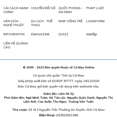
CẢI CÁCH HÀNH
CHUYỂN ĐỔI SỐ
QUỐC PHÒNG -
PHÁP LUẬT
CHÍNH
AN NINH
VĂN HÓA -
DU LỊCH - THỂ
NHỊP SỐNG TRẺ
LONGFORM
NGHỆ THUẬT
THAO
INFOGRAPHIC
EMAGAZINE
QUIZZ
ភាសាខ្មែរ
LIÊN HỆ QUẢNG
CÁO
© 2005 - 2023 Bản quyền thuộc về Cà Mau Online
Cơ quan chủ quản: Tỉnh ủy Cà Mau
Giấy phép xuất bản số 620/GP-BTTTT, ngày 24/12/2020
Báo Cà Mau giữ bản quyền nội dung trên website này.
Giám đốc: Lâm Hồ Sỹ
Phó Giám đốc: Ngô Minh Toàn, Hồ Tấn Lộc, Nguyễn Quốc Danh, Nguyễn Thị
Lâm Anh, Cao Xuân Thu Ngọc, Trương Văn Tuấn
Tòa soạn:
Số 413 Nguyễn Trãi, Phường An Xuyên, tỉnh Cà Mau.
Điện thoại:
(0290)3831066