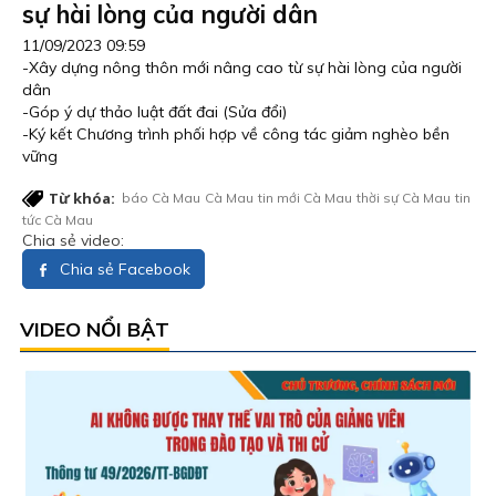
sự hài lòng của người dân
11/09/2023 09:59
-Xây dựng nông thôn mới nâng cao từ sự hài lòng của người
dân
-Góp ý dự thảo luật đất đai (Sửa đổi)
-Ký kết Chương trình phối hợp về công tác giảm nghèo bền
vững
Từ khóa:
báo Cà Mau
Cà Mau
tin mới Cà Mau
thời sự Cà Mau
tin
tức Cà Mau
Chia sẻ video:
Chia sẻ Facebook
VIDEO NỔI BẬT