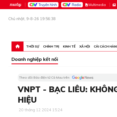
ភាសាខ្មែរ
Truyền hình
Radio
M
ultimedia
Chủ nhật, 9-8-26 19:56:38
THỜI SỰ
CHÍNH TRỊ
KINH TẾ
XÃ HỘI
CẢI CÁCH HÀN
Doanh nghiệp kết nối
Theo dõi Báo điện tử Cà Mau trên
VNPT - BẠC LIÊU: KHÔ
HIỆU
20 tháng 12 2024 15:24