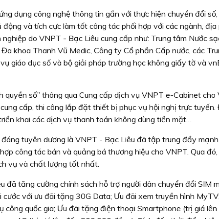
ng dụng công nghệ thông tin gắn với thực hiện chuyển đổi số,
động và tích cực làm tốt công tác phối hợp với các ngành, đị
nh nghiệp do VNPT - Bạc Liêu cung cấp như: Trung tâm Nước sạ
n Đa khoa Thanh Vũ Medic, Công ty Cổ phần Cấp nước, các Tr
h vụ giáo dục số và bộ giải pháp trường học không giấy tờ và v
ính quyền số” thông qua Cung cấp dịch vụ VNPT e-Cabinet cho
g cấp, thi công lắp đặt thiết bị phục vụ hội nghị trực tuyến.
 triển khai các dịch vụ thanh toán không dùng tiền mặt…
ất đáng tuyên dương là VNPT - Bạc Liêu đã tập trung đẩy mạnh
 hợp công tác bán và quảng bá thương hiệu cho VNPT. Qua đó,
 vụ và chất lượng tốt nhất.
 đã tăng cường chính sách hỗ trợ người dân chuyển đổi SIM m
ói cước với ưu đãi tặng 30G Data; Ưu đãi xem truyền hình MyTV
 công quốc gia; Ưu đãi tặng điện thoại Smartphone (trị giá lên