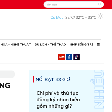
Cà Mau
,
32°C
/
32°C
-
33°C
 HÓA - NGHỆ THUẬT
DU LỊCH - THỂ THAO
NHỊP SỐNG TRẺ
NỔI BẬT 48 GIỜ
ƠNG
Chi phí và thủ tục
đăng ký nhãn hiệu
gồm những gì?