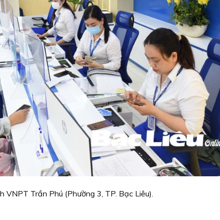
ch VNPT Trần Phú (Phường 3, TP. Bạc Liêu).