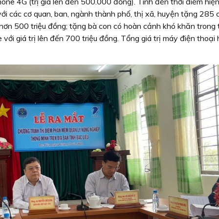
hone 4G (trị giá lên đến 500.000 đồng). Tính đến thời điểm hiện 
 các cơ quan, ban, ngành thành phố, thị xã, huyện tặng 285 c
n hơn 500 triệu đồng; tặng bà con có hoàn cảnh khó khăn trong
ới giá trị lên đến 700 triệu đồng. Tổng giá trị máy điện thoại 