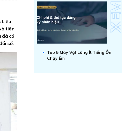
 Liêu
và tiên
u đã có
đổi số.
Top 5 Máy Vặt Lông Ít Tiếng Ồn
Chạy Êm