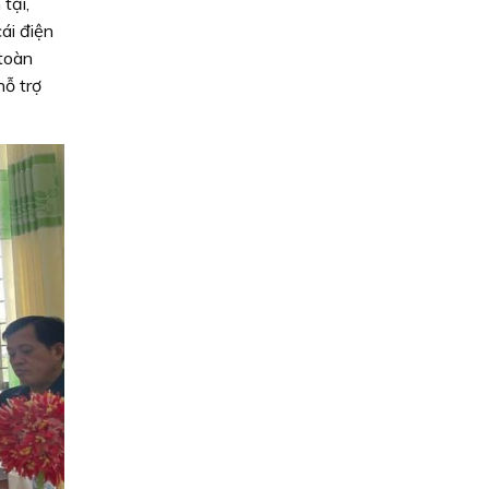
tại,
ái điện
 toàn
hỗ trợ