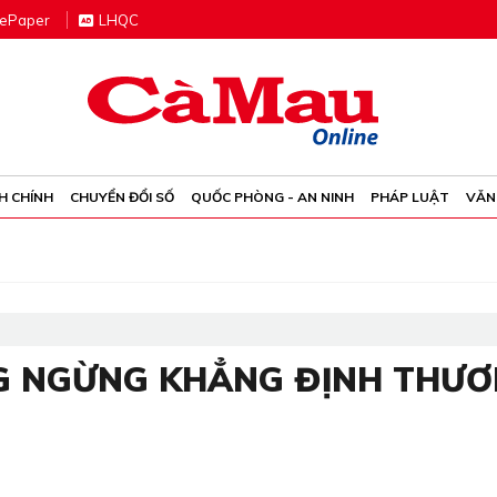
e
P
aper
LHQC
H CHÍNH
CHUYỂN ĐỔI SỐ
QUỐC PHÒNG - AN NINH
PHÁP LUẬT
VĂN
NG NGỪNG KHẲNG ĐỊNH THƯ