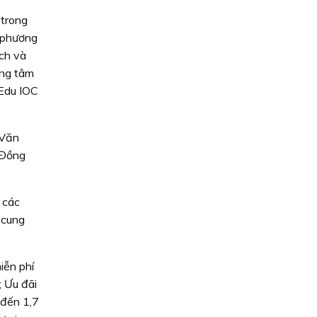
 trong
a phương
ch và
ung tâm
nEdu IOC
 Văn
 Đồng
 các
 cung
iễn phí
; Ưu đãi
 đến 1,7