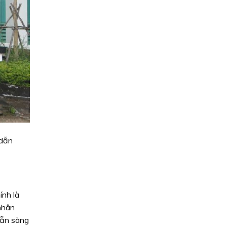
 dẫn
ính là
nhân
sẵn sàng