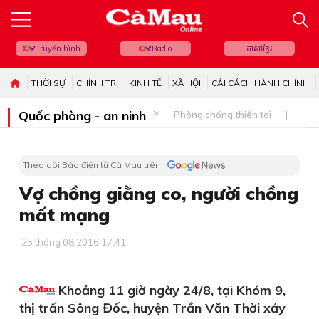
Truyền hình
Radio
ភាសាខ្មែរ
THỜI SỰ
CHÍNH TRỊ
KINH TẾ
XÃ HỘI
CẢI CÁCH HÀNH CHÍNH
Quốc phòng - an ninh
Phòng chống thiên tai
Bi
Theo dõi Báo điện tử Cà Mau trên
Vợ chồng giằng co, người chồng
mất mạng
25 tháng 08 2016 17:41
Khoảng 11 giờ ngày 24/8, tại Khóm 9,
thị trấn Sông Đốc, huyện Trần Văn Thời xảy