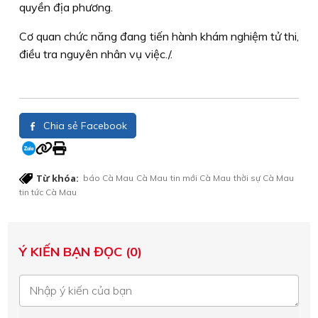
quyền địa phương.
Cơ quan chức năng đang tiến hành khám nghiệm tử thi,
điều tra nguyên nhân vụ việc./.
Chia sẻ Facebook
Từ khóa:
báo Cà Mau
Cà Mau
tin mới Cà Mau
thời sự Cà Mau
tin tức Cà Mau
Ý KIẾN BẠN ĐỌC (0)