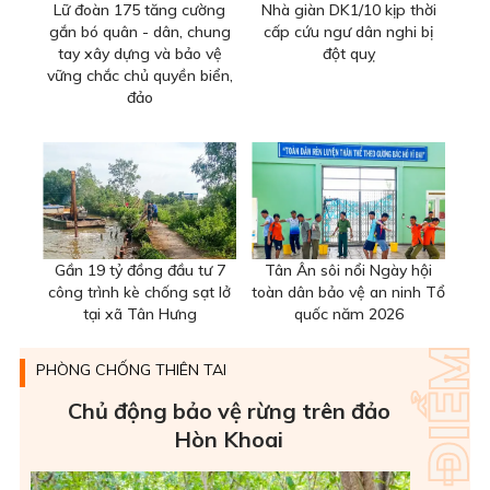
Lữ đoàn 175 tăng cường
Nhà giàn DK1/10 kịp thời
gắn bó quân - dân, chung
cấp cứu ngư dân nghi bị
tay xây dựng và bảo vệ
đột quỵ
vững chắc chủ quyền biển,
đảo
Gần 19 tỷ đồng đầu tư 7
Tân Ân sôi nổi Ngày hội
công trình kè chống sạt lở
toàn dân bảo vệ an ninh Tổ
tại xã Tân Hưng
quốc năm 2026
PHÒNG CHỐNG THIÊN TAI
Chủ động bảo vệ rừng trên đảo
Hòn Khoai