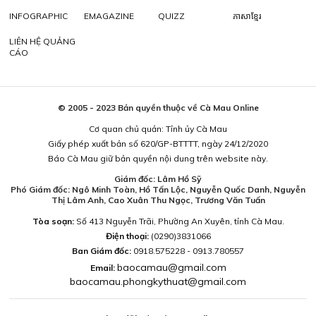
INFOGRAPHIC
EMAGAZINE
QUIZZ
ភាសាខ្មែរ
LIÊN HỆ QUẢNG
CÁO
© 2005 - 2023 Bản quyền thuộc về Cà Mau Online
Cơ quan chủ quản: Tỉnh ủy Cà Mau
Giấy phép xuất bản số 620/GP-BTTTT, ngày 24/12/2020
Báo Cà Mau giữ bản quyền nội dung trên website này.
Giám đốc: Lâm Hồ Sỹ
Phó Giám đốc: Ngô Minh Toàn, Hồ Tấn Lộc, Nguyễn Quốc Danh, Nguyễn
Thị Lâm Anh, Cao Xuân Thu Ngọc, Trương Văn Tuấn
Tòa soạn:
Số 413 Nguyễn Trãi, Phường An Xuyên, tỉnh Cà Mau.
Điện thoại:
(0290)3831066
Ban Giám đốc:
0918.575228 - 0913.780557
baocamau@gmail.com
Email:
baocamau.phongkythuat@gmail.com