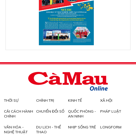
THỜI SỰ
CHÍNH TRỊ
KINH TẾ
XÃ HỘI
CẢI CÁCH HÀNH
CHUYỂN ĐỔI SỐ
QUỐC PHÒNG -
PHÁP LUẬT
CHÍNH
AN NINH
VĂN HÓA -
DU LỊCH - THỂ
NHỊP SỐNG TRẺ
LONGFORM
NGHỆ THUẬT
THAO