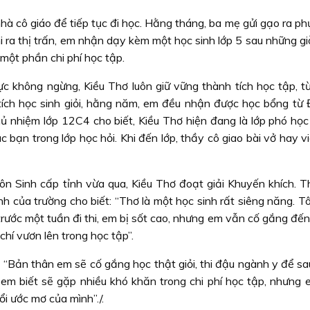
hà cô giáo để tiếp tục đi học. Hằng tháng, ba mẹ gửi gạo ra ph
Khi ra thị trấn, em nhận dạy kèm một học sinh lớp 5 sau những gi
một phần chi phí học tập.
c không ngừng, Kiều Thơ luôn giữ vững thành tích học tập, từ
tích học sinh giỏi, hằng năm, em đều nhận được học bổng từ 
ủ nhiệm lớp 12C4 cho biết, Kiều Thơ hiện đang là lớp phó học
c bạn trong lớp học hỏi. Khi đến lớp, thầy cô giao bài vở hay v
 môn Sinh cấp tỉnh vừa qua, Kiều Thơ đoạt giải Khuyến khích. 
nh của trường cho biết: “Thơ là một học sinh rất siêng năng. T
 trước một tuần đi thi, em bị sốt cao, nhưng em vẫn cố gắng đến
chí vươn lên trong học tập”.
: “Bản thân em sẽ cố gắng học thật giỏi, thi đậu ngành y để s
em biết sẽ gặp nhiều khó khăn trong chi phí học tập, nhưng 
i ước mơ của mình”./.