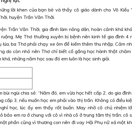
nghị lực
những lời khen của bạn bè và thầy cô giáo dành cho Võ Kiều 
hời, huyện Trần Văn Thời.
huyện Trần Văn Thời, gia đình làm nông dân, hoàn cảnh khá khó
 ruộng. Mẹ Thơ thường xuyên bị bệnh nên kinh tế gia đình 4 n
vụ lúa, ba Thơ phải chạy xe ôm để kiếm thêm thu nhập. Cảm n
ng do còn nhỏ nên Thơ chỉ biết cố gắng học hành thật chăm 
inh khá, những năm học sau đó em luôn là học sinh giỏi.
m bùi ngùi chia sẻ: “Năm đó, em vừa học hết cấp 2, do gia đìn
ờng cấp 3, nếu muốn học em phải vào thị trấn. Không có điều k
ghỉ học, lúc ấy em thấy rất buồn. May nhờ cô chủ nhiệm lớ
bảo em ra ở chung với cô vì nhà cô ở trung tâm thị trấn, cô s
một phần cũng vì thương con nên đi vay Hội Phụ nữ xã một kh