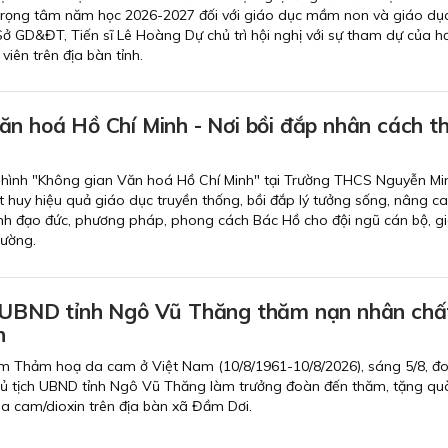
 trọng tâm năm học 2026-2027 đối với giáo dục mầm non và giáo dục
ở GD&ĐT, Tiến sĩ Lê Hoàng Dự chủ trì hội nghị với sự tham dự của h
viên trên địa bàn tỉnh.
ăn hoá Hồ Chí Minh - Nơi bồi đắp nhân cách t
hình "Không gian Văn hoá Hồ Chí Minh" tại Trường THCS Nguyễn Mi
t huy hiệu quả giáo dục truyền thống, bồi đắp lý tưởng sống, nâng c
ành đạo đức, phương pháp, phong cách Bác Hồ cho đội ngũ cán bộ, gi
rường.
 UBND tỉnh Ngô Vũ Thăng thăm nạn nhân chấ
n
m Thảm hoạ da cam ở Việt Nam (10/8/1961-10/8/2026), sáng 5/8, đ
ủ tịch UBND tỉnh Ngô Vũ Thăng làm trưởng đoàn đến thăm, tặng qu
a cam/dioxin trên địa bàn xã Đầm Dơi.