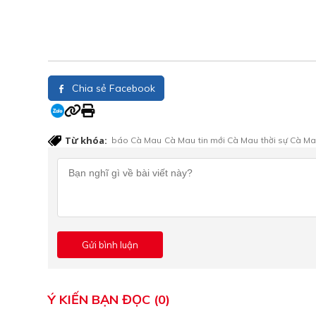
Chia sẻ Facebook
Từ khóa:
báo Cà Mau
Cà Mau
tin mới Cà Mau
thời sự Cà M
Ý KIẾN BẠN ĐỌC (0)