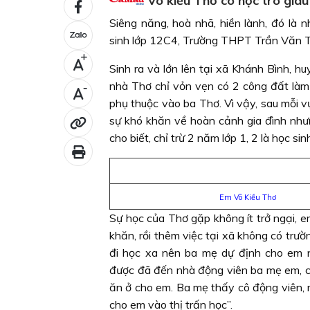
Võ kiều Thơ cô học trò giàu 
Siêng năng, hoà nhã, hiền lành, đó là 
sinh lớp 12C4, Trường THPT Trần Văn T
+
Sinh ra và lớn lên tại xã Khánh Bình, 
nhà Thơ chỉ vỏn vẹn có 2 công đất làm
-
phụ thuộc vào ba Thơ. Vì vậy, sau mỗi 
sự khó khăn về hoàn cảnh gia đình như
cho biết, chỉ trừ 2 năm lớp 1, 2 là học s
Em Võ Kiều Thơ
Sự học của Thơ gặp không ít trở ngại, e
khăn, rồi thêm việc tại xã không có trư
đi học xa nên ba mẹ dự định cho em n
được đã đến nhà động viên ba mẹ em, cô 
ăn ở cho em. Ba mẹ thấy cô động viên, 
cho em vào thị trấn học”.