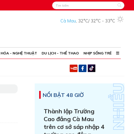
Cà Mau
,
32°C
/
32°C
-
33°C
 HÓA - NGHỆ THUẬT
DU LỊCH - THỂ THAO
NHỊP SỐNG TRẺ
NỔI BẬT 48 GIỜ
Thành lập Trường
Cao đẳng Cà Mau
trên cơ sở sáp nhập 4