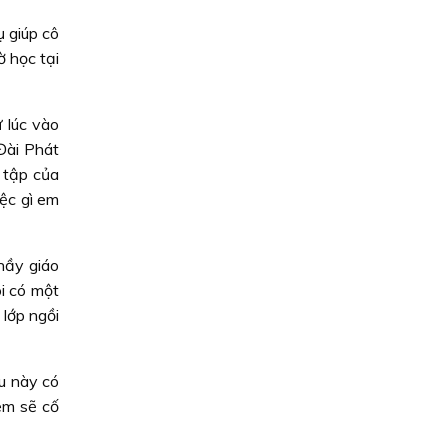
ụ giúp cô
ờ học tại
 lúc vào
Đài Phát
 tập của
iệc gì em
Thầy giáo
ôi có một
 lớp ngồi
au này có
em sẽ cố