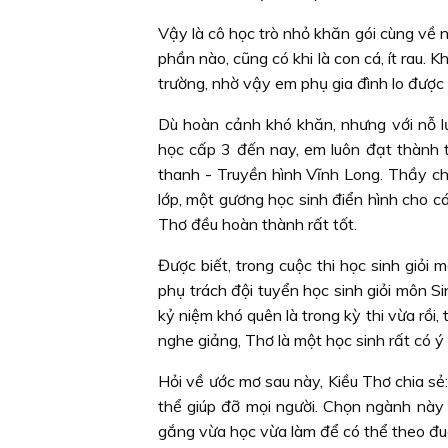
Vậy là cô học trò nhỏ khăn gói cùng về n
phần nào, cũng có khi là con cá, ít rau. 
trường, nhờ vậy em phụ gia đình lo được 
Dù hoàn cảnh khó khăn, nhưng với nỗ lự
học cấp 3 đến nay, em luôn đạt thành 
thanh - Truyền hình Vĩnh Long. Thầy ch
lớp, một gương học sinh điển hình cho cá
Thơ đều hoàn thành rất tốt.
Được biết, trong cuộc thi học sinh giỏi
phụ trách đội tuyển học sinh giỏi môn Si
kỷ niệm khó quên là trong kỳ thi vừa rồi,
nghe giảng, Thơ là một học sinh rất có ý 
Hỏi về ước mơ sau này, Kiều Thơ chia sẻ
thể giúp đỡ mọi người. Chọn ngành này 
gắng vừa học vừa làm để có thể theo đuổ