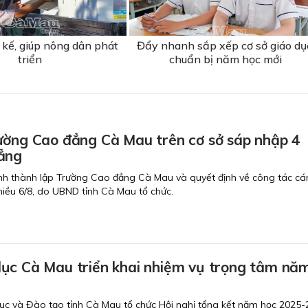
 kế, giúp nông dân phát
Đẩy nhanh sắp xếp cơ sở giáo dụ
triển
chuẩn bị năm học mới
ường Cao đẳng Cà Mau trên cơ sở sáp nhập 4
ẳng
nh thành lập Trường Cao đẳng Cà Mau và quyết định về công tác cán
chiều 6/8, do UBND tỉnh Cà Mau tổ chức.
ục Cà Mau triển khai nhiệm vụ trọng tâm nă
ục và Đào tạo tỉnh Cà Mau tổ chức Hội nghị tổng kết năm học 2025-