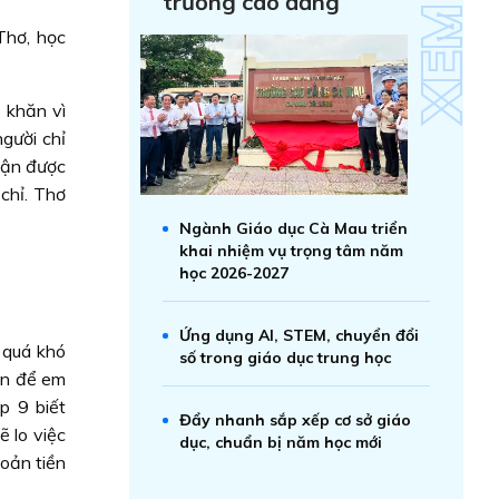
trường cao đẳng
Thơ, học
 khăn vì
gười chỉ
hận được
chỉ. Thơ
Ngành Giáo dục Cà Mau triển
khai nhiệm vụ trọng tâm năm
học 2026-2027
Ứng dụng AI, STEM, chuyển đổi
h quá khó
số trong giáo dục trung học
iện để em
p 9 biết
Đẩy nhanh sắp xếp cơ sở giáo
ẽ lo việc
dục, chuẩn bị năm học mới
oản tiền