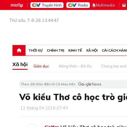
ភាសាខ្មែរ
Truyền hình
Radio
M
ultimedia
Thứ sáu, 7-8-26 13:44:47
THỜI SỰ
CHÍNH TRỊ
KINH TẾ
XÃ HỘI
CẢI CÁCH HÀN
Xã hội
Giáo dục
Nông thôn - Đô thị
Chung tay xoá 
Theo dõi Báo điện tử Cà Mau trên
Võ kiều Thơ cô học trò gi
12 tháng 04 2016 07:43