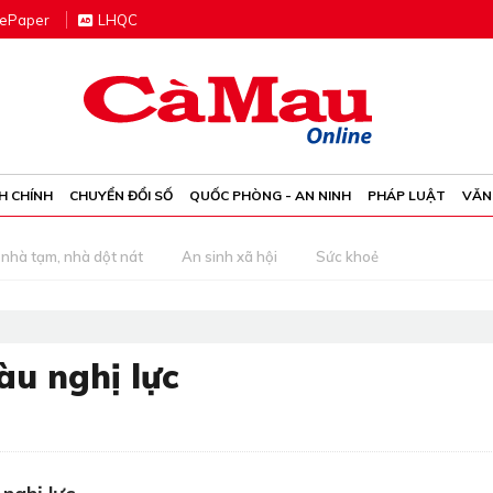
e
P
aper
LHQC
H CHÍNH
CHUYỂN ĐỔI SỐ
QUỐC PHÒNG - AN NINH
PHÁP LUẬT
VĂN
nhà tạm, nhà dột nát
An sinh xã hội
Sức khoẻ
àu nghị lực