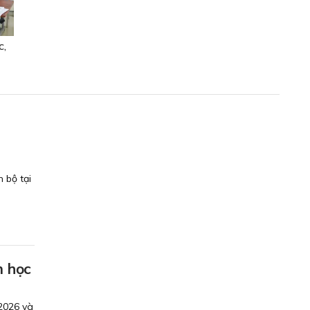
c,
 bộ tại
m học
2026 và