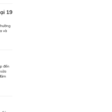
ại 19
Thường
ra và
ếp đến
 sửa
 đảm