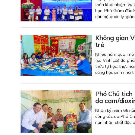
triển khai nhiệm vụ
học. Phó Giám đốc S
cán bộ quản lý, giáo 
Không gian V
trẻ
Nhiều năm qua, mô 
(xã Vĩnh Lợi) đã phá
thức tự học, thực h
cùng học sinh nhà t
Phó Chủ tịch
da cam/dioxi
Nhân kỷ niệm 65 nă
công tác do Phó Ch
nạn nhân chất độc d