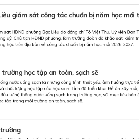
iêu giám sát công tác chuẩn bị năm học mới t
m sát HĐND phường Bạc Liêu do đồng chí Tô Việt Thu, Uỷ viên Ban 
Đảng uỷ, Chủ tịch HĐND phường, làm trưởng đoàn đã khảo sát, kiểm t
ường học trên địa bàn về công tác chuẩn bị năm học mới 2026-2027.
trường học tập an toàn, sạch sẽ
hống nước uống sạch là những công trình thiết yếu, ảnh hưởng trực ti
và chất lượng học tập của học sinh. Tỉnh đã triển khai Ðề án xây mới,
 đầu tư hệ thống nước uống sạch trong trường học, với mục tiêu bảo
ọc tập trong môi trường an toàn, sạch sẽ.
 trường