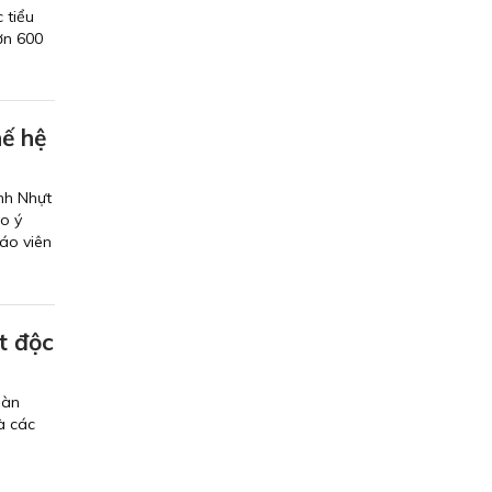
 tiểu
ơn 600
hế hệ
nh Nhựt
ao ý
áo viên
t độc
oàn
à các