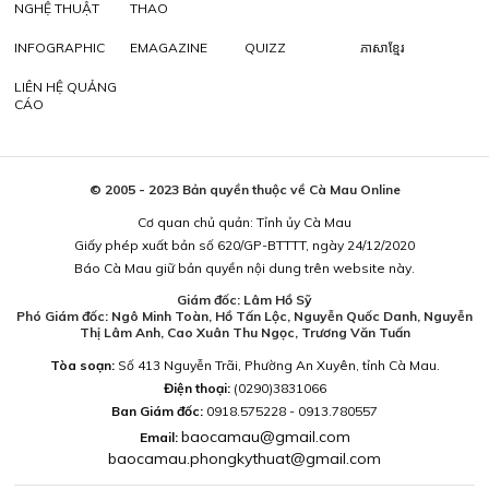
NGHỆ THUẬT
THAO
INFOGRAPHIC
EMAGAZINE
QUIZZ
ភាសាខ្មែរ
LIÊN HỆ QUẢNG
CÁO
© 2005 - 2023 Bản quyền thuộc về Cà Mau Online
Cơ quan chủ quản: Tỉnh ủy Cà Mau
Giấy phép xuất bản số 620/GP-BTTTT, ngày 24/12/2020
Báo Cà Mau giữ bản quyền nội dung trên website này.
Giám đốc: Lâm Hồ Sỹ
Phó Giám đốc: Ngô Minh Toàn, Hồ Tấn Lộc, Nguyễn Quốc Danh, Nguyễn
Thị Lâm Anh, Cao Xuân Thu Ngọc, Trương Văn Tuấn
Tòa soạn:
Số 413 Nguyễn Trãi, Phường An Xuyên, tỉnh Cà Mau.
Điện thoại:
(0290)3831066
Ban Giám đốc:
0918.575228 - 0913.780557
baocamau@gmail.com
Email:
baocamau.phongkythuat@gmail.com