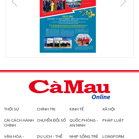
THỜI SỰ
CHÍNH TRỊ
KINH TẾ
XÃ HỘI
CẢI CÁCH HÀNH
CHUYỂN ĐỔI SỐ
QUỐC PHÒNG -
PHÁP LUẬT
CHÍNH
AN NINH
VĂN HÓA -
DU LỊCH - THỂ
NHỊP SỐNG TRẺ
LONGFORM