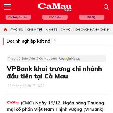
Truyền hình
Radio
ភាសាខ្មែរ
THỜI SỰ
CHÍNH TRỊ
KINH TẾ
XÃ HỘI
CẢI CÁCH HÀNH CHÍNH
Doanh nghiệp kết nối
Theo dõi Báo điện tử Cà Mau trên
VPBank khai trương chi nhánh
đầu tiên tại Cà Mau
19 tháng 12 2017 16:21
(CMO) Ngày 19/12, Ngân hàng Thương
mại cổ phần Việt Nam Thịnh vượng (VPBank)