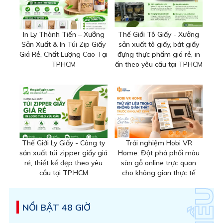
In Ly Thành Tiến – Xưởng
Thế Giới Tô Giấy - Xưởng
Sản Xuất & In Túi Zip Giấy
sản xuất tô giấy, bát giấy
Giá Rẻ, Chất Lượng Cao Tại
đựng thực phẩm giá rẻ, in
TPHCM
ấn theo yêu cầu tại TPHCM
Thế Giới Ly Giấy - Công ty
Trải nghiệm Hobi VR
sản xuất túi zipper giấy giá
Home: Đột phá phối màu
rẻ, thiết kế đẹp theo yêu
sàn gỗ online trực quan
cầu tại TP.HCM
cho không gian thực tế
NỔI BẬT 48 GIỜ