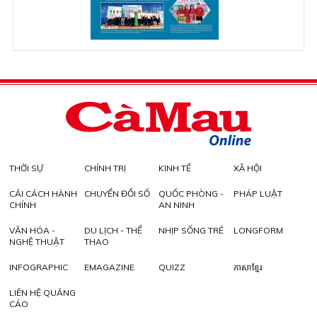
THỜI SỰ
CHÍNH TRỊ
KINH TẾ
XÃ HỘI
CẢI CÁCH HÀNH
CHUYỂN ĐỔI SỐ
QUỐC PHÒNG -
PHÁP LUẬT
CHÍNH
AN NINH
VĂN HÓA -
DU LỊCH - THỂ
NHỊP SỐNG TRẺ
LONGFORM
NGHỆ THUẬT
THAO
INFOGRAPHIC
EMAGAZINE
QUIZZ
ភាសាខ្មែរ
LIÊN HỆ QUẢNG
CÁO