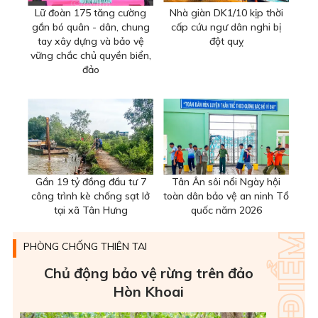
Lữ đoàn 175 tăng cường
Nhà giàn DK1/10 kịp thời
gắn bó quân - dân, chung
cấp cứu ngư dân nghi bị
tay xây dựng và bảo vệ
đột quỵ
vững chắc chủ quyền biển,
đảo
Gần 19 tỷ đồng đầu tư 7
Tân Ân sôi nổi Ngày hội
công trình kè chống sạt lở
toàn dân bảo vệ an ninh Tổ
tại xã Tân Hưng
quốc năm 2026
PHÒNG CHỐNG THIÊN TAI
Chủ động bảo vệ rừng trên đảo
Hòn Khoai