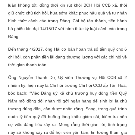
luận không tốt, đồng thời xin rút khỏi BCH Hội CCB xã, thôi
giữ chức chủ tịch hội, hứa sớm khắc phục hậu quả và tự nhận
hình thức cảnh cáo trong Đảng. Chi bộ tán thành, tiến hành
bỏ phiếu kín đạt 14/15/17 với hình thức kỷ luật cảnh cáo trong
Đảng.
Đến tháng 4/2017, ông Hải cơ bản hoàn trả số tiền quỹ cho 6
chi hội, còn phần tiền lãi đang thương lượng với các chi hội về
thời gian thanh toán.
Ông Nguyễn Thanh Do, Uỷ viên Thường vụ Hội CCB xã 2
nhiệm kỳ, hiện nay là Chi hội trưởng Chi hội CCB ấp Tân Hoà,
bộc bạch: “Việc Đảng uỷ xã chủ trương huy động tiền Quỹ
Nấm mồ đồng đội nhàn rỗi gởi ngân hàng để sinh lợi là chủ
trương đúng đắn, cần được nhân rộng. Song, trong quá trình
quản lý tiền quỹ đã buông lỏng khâu giám sát, kiểm tra nên
sự việc đáng tiếc xảy ra. Mong rằng thời gian tới, tình trạng
này sẽ không xảy ra để hội viên yên tâm, tin tưởng tham gia