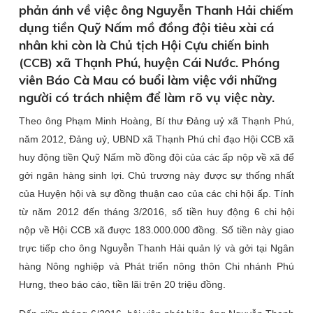
phản ánh về việc ông Nguyễn Thanh Hải chiếm
dụng tiền Quỹ Nấm mồ đồng đội tiêu xài cá
nhân khi còn là Chủ tịch Hội Cựu chiến binh
(CCB) xã Thạnh Phú, huyện Cái Nước. Phóng
viên Báo Cà Mau có buổi làm việc với những
người có trách nhiệm để làm rõ vụ việc này.
Theo ông Phạm Minh Hoàng, Bí thư Đảng uỷ xã Thạnh Phú,
năm 2012, Đảng uỷ, UBND xã Thạnh Phú chỉ đạo Hội CCB xã
huy động tiền Quỹ Nấm mồ đồng đội của các ấp nộp về xã để
gởi ngân hàng sinh lợi. Chủ trương này được sự thống nhất
của Huyện hội và sự đồng thuận cao của các chi hội ấp. Tính
từ năm 2012 đến tháng 3/2016, số tiền huy động 6 chi hội
nộp về Hội CCB xã được 183.000.000 đồng. Số tiền này giao
trực tiếp cho ông Nguyễn Thanh Hải quản lý và gởi tại Ngân
hàng Nông nghiệp và Phát triển nông thôn Chi nhánh Phú
Hưng, theo báo cáo, tiền lãi trên 20 triệu đồng.