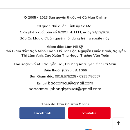
© 2005 - 2023 Bản quyền thuộc về Cà Mau Online
Cơ quan chủ quản: Tỉnh ủy Cà Mau
Giấy phép xuất bản số 620/GP-BTTTT, ngày 24/12/2020
Báo Cà Mau giữ bản quyền nội dung trên website này.
Giám đốc: Lâm Hồ Sỹ
Phó Giám đốc: Ngô Minh Toàn, Hồ Tấn Lộc, Nguyễn Quốc Danh, Nguyễn
Thị Lâm Anh, Cao Xuân Thu Ngọc, Trương Văn Tuấn
Tòa soạn:
Số 413 Nguyễn Trãi, Phường An Xuyên, tỉnh Cà Mau.
Điện thoại:
(0290)3831066
Ban Giám đốc:
0918.575228 - 0913.780557
baocamau@gmail.com
Email:
baocamau.phongkythuat@gmail.com
Theo dõi Báo Cà Mau Online
Facebook
Youtube