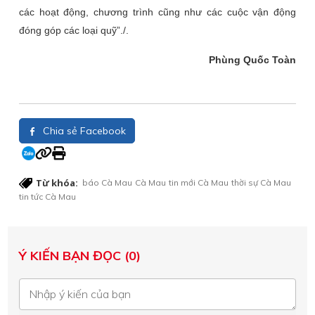
các hoạt động, chương trình cũng như các cuộc vận động
đóng góp các loại quỹ”./.
Phùng Quốc Toàn
Chia sẻ Facebook
Từ khóa:
báo Cà Mau
Cà Mau
tin mới Cà Mau
thời sự Cà Mau
tin tức Cà Mau
Ý KIẾN BẠN ĐỌC (0)