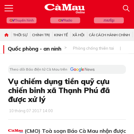
Truyền hình
Radio
ភាសាខ្មែរ
THỜI SỰ
CHÍNH TRỊ
KINH TẾ
XÃ HỘI
CẢI CÁCH HÀNH CHÍNH
Quốc phòng - an ninh
Phòng chống thiên tai
Bi
Theo dõi Báo điện tử Cà Mau trên
Vụ chiếm dụng tiền quỹ cựu
chiến binh xã Thạnh Phú đã
được xử lý
10 tháng 07 2017 14:00
(CMO) Toà soạn Báo Cà Mau nhận được