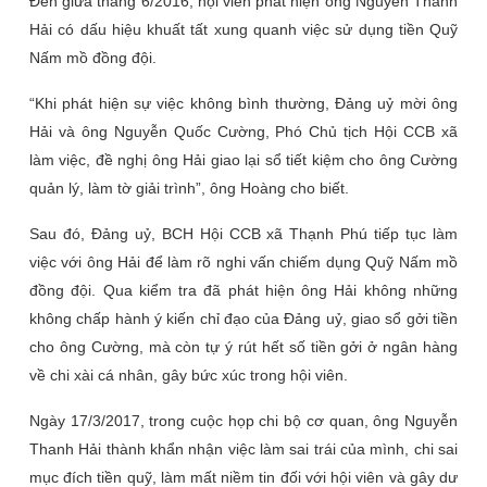
Đến giữa tháng 6/2016, hội viên phát hiện ông Nguyễn Thanh
Hải có dấu hiệu khuất tất xung quanh việc sử dụng tiền Quỹ
Nấm mồ đồng đội.
“Khi phát hiện sự việc không bình thường, Đảng uỷ mời ông
Hải và ông Nguyễn Quốc Cường, Phó Chủ tịch Hội CCB xã
làm việc, đề nghị ông Hải giao lại sổ tiết kiệm cho ông Cường
quản lý, làm tờ giải trình”, ông Hoàng cho biết.
Sau đó, Đảng uỷ, BCH Hội CCB xã Thạnh Phú tiếp tục làm
việc với ông Hải để làm rõ nghi vấn chiếm dụng Quỹ Nấm mồ
đồng đội. Qua kiểm tra đã phát hiện ông Hải không những
không chấp hành ý kiến chỉ đạo của Đảng uỷ, giao sổ gởi tiền
cho ông Cường, mà còn tự ý rút hết số tiền gởi ở ngân hàng
về chi xài cá nhân, gây bức xúc trong hội viên.
Ngày 17/3/2017, trong cuộc họp chi bộ cơ quan, ông Nguyễn
Thanh Hải thành khẩn nhận việc làm sai trái của mình, chi sai
mục đích tiền quỹ, làm mất niềm tin đối với hội viên và gây dư