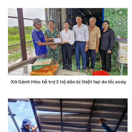
Xã Gành Hào hỗ trợ 3 hộ dân bị thiệt hại do lốc xoáy