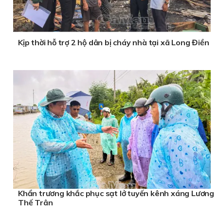
Kịp thời hỗ trợ 2 hộ dân bị cháy nhà tại xã Long Điền
Khẩn trương khắc phục sạt lở tuyến kênh xáng Lương
Thế Trân