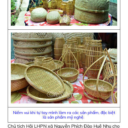
Niềm vui khi tự tay mình làm ra các sản phẩm, đặc biệt
là sản phẩm mỹ nghệ.
Chủ tịch Hội LHPN xã Nguyễn Phích Đào Huệ Nhu cho