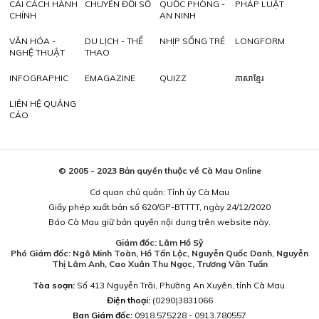
CẢI CÁCH HÀNH
CHUYỂN ĐỔI SỐ
QUỐC PHÒNG -
PHÁP LUẬT
CHÍNH
AN NINH
VĂN HÓA -
DU LỊCH - THỂ
NHỊP SỐNG TRẺ
LONGFORM
NGHỆ THUẬT
THAO
INFOGRAPHIC
EMAGAZINE
QUIZZ
ភាសាខ្មែរ
LIÊN HỆ QUẢNG
CÁO
© 2005 - 2023 Bản quyền thuộc về Cà Mau Online
Cơ quan chủ quản: Tỉnh ủy Cà Mau
Giấy phép xuất bản số 620/GP-BTTTT, ngày 24/12/2020
Báo Cà Mau giữ bản quyền nội dung trên website này.
Giám đốc: Lâm Hồ Sỹ
Phó Giám đốc: Ngô Minh Toàn, Hồ Tấn Lộc, Nguyễn Quốc Danh, Nguyễn
Thị Lâm Anh, Cao Xuân Thu Ngọc, Trương Văn Tuấn
Tòa soạn:
Số 413 Nguyễn Trãi, Phường An Xuyên, tỉnh Cà Mau.
Điện thoại:
(0290)3831066
Ban Giám đốc:
0918.575228 - 0913.780557