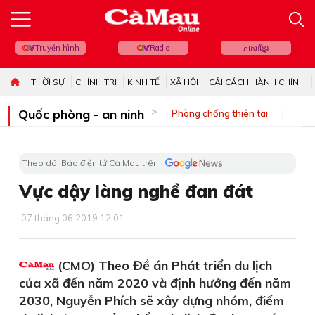
Truyền hình
Radio
ភាសាខ្មែរ
THỜI SỰ
CHÍNH TRỊ
KINH TẾ
XÃ HỘI
CẢI CÁCH HÀNH CHÍNH
Quốc phòng - an ninh
Phòng chống thiên tai
Bi
Theo dõi Báo điện tử Cà Mau trên
Vực dậy làng nghề đan đát
07 tháng 06 2019 12:01
(CMO) Theo Đề án Phát triển du lịch
của xã đến năm 2020 và định hướng đến năm
2030, Nguyễn Phích sẽ xây dựng nhóm, điểm