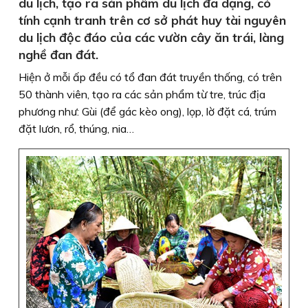
du lịch, tạo ra sản phẩm du lịch đa dạng, có
tính cạnh tranh trên cơ sở phát huy tài nguyên
du lịch độc đáo của các vườn cây ăn trái, làng
nghề đan đát.
Hiện ở mỗi ấp đều có tổ đan đát truyền thống, có trên
50 thành viên, tạo ra các sản phẩm từ tre, trúc địa
phương như: Gùi (để gác kèo ong), lọp, lờ đặt cá, trúm
đặt lươn, rổ, thúng, nia…