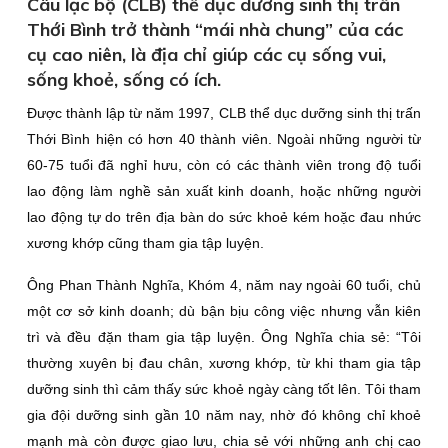
Câu lạc bộ (CLB) thể dục dưỡng sinh thị trấn
Thới Bình trở thành “mái nhà chung” của các
cụ cao niên, là địa chỉ giúp các cụ sống vui,
sống khoẻ, sống có ích.
Được thành lập từ năm 1997, CLB thể dục dưỡng sinh thị trấn
Thới Bình hiện có hơn 40 thành viên. Ngoài những người từ
60-75 tuổi đã nghỉ hưu, còn có các thành viên trong độ tuổi
lao động làm nghề sản xuất kinh doanh, hoặc những người
lao động tự do trên địa bàn do sức khoẻ kém hoặc đau nhức
xương khớp cũng tham gia tập luyện.
Ông Phan Thành Nghĩa, Khóm 4, năm nay ngoài 60 tuổi, chủ
một cơ sở kinh doanh; dù bận bịu công việc nhưng vẫn kiên
trì và đều đặn tham gia tập luyện. Ông Nghĩa chia sẻ: “Tôi
thường xuyên bị đau chân, xương khớp, từ khi tham gia tập
dưỡng sinh thì cảm thấy sức khoẻ ngày càng tốt lên. Tôi tham
gia đội dưỡng sinh gần 10 năm nay, nhờ đó không chỉ khoẻ
mạnh mà còn được giao lưu, chia sẻ với những anh chị cao