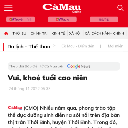
Truyền hình
Radio
ភាសាខ្មែរ
THỜI SỰ
CHÍNH TRỊ
KINH TẾ
XÃ HỘI
CẢI CÁCH HÀNH CHÍNH
Du lịch - Thể thao
Cà Mau - Điểm đến
Mọi miền đ
Theo dõi Báo điện tử Cà Mau trên
Vui, khoẻ tuổi cao niên
24 tháng 11 2022 05:33
(CMO) Nhiều năm qua, phong trào tập
thể dục dưỡng sinh diễn ra sôi nổi trên địa bàn
thị trấn Thới Bình, huyện Thới Bình. Trong đó,