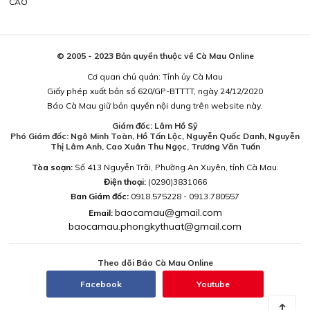
CÁO
© 2005 - 2023 Bản quyền thuộc về Cà Mau Online
Cơ quan chủ quản: Tỉnh ủy Cà Mau
Giấy phép xuất bản số 620/GP-BTTTT, ngày 24/12/2020
Báo Cà Mau giữ bản quyền nội dung trên website này.
Giám đốc: Lâm Hồ Sỹ
Phó Giám đốc: Ngô Minh Toàn, Hồ Tấn Lộc, Nguyễn Quốc Danh, Nguyễn
Thị Lâm Anh, Cao Xuân Thu Ngọc, Trương Văn Tuấn
Tòa soạn:
Số 413 Nguyễn Trãi, Phường An Xuyên, tỉnh Cà Mau.
Điện thoại:
(0290)3831066
Ban Giám đốc:
0918.575228 - 0913.780557
baocamau@gmail.com
Email:
baocamau.phongkythuat@gmail.com
Theo dõi Báo Cà Mau Online
Facebook
Youtube