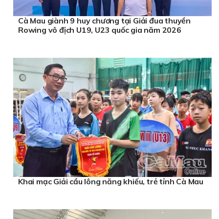
Cà Mau giành 9 huy chương tại Giải đua thuyền
Rowing vô địch U19, U23 quốc gia năm 2026
Khai mạc Giải cầu lông năng khiếu, trẻ tỉnh Cà Mau