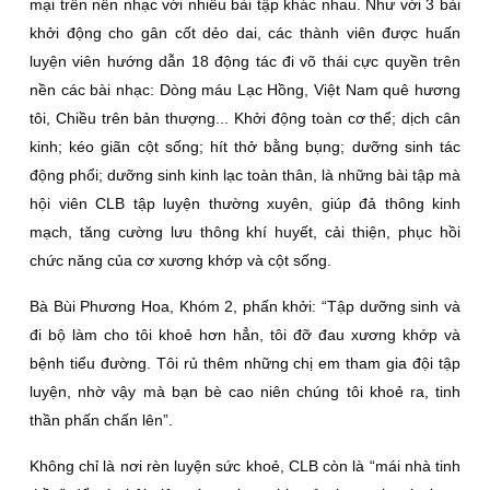
mại trên nền nhạc với nhiều bài tập khác nhau. Như với 3 bài
khởi động cho gân cốt dẻo dai, các thành viên được huấn
luyện viên hướng dẫn 18 động tác đi võ thái cực quyền trên
nền các bài nhạc: Dòng máu Lạc Hồng, Việt Nam quê hương
tôi, Chiều trên bản thượng... Khởi động toàn cơ thể; dịch cân
kinh; kéo giãn cột sống; hít thở bằng bụng; dưỡng sinh tác
động phổi; dưỡng sinh kinh lạc toàn thân, là những bài tập mà
hội viên CLB tập luyện thường xuyên, giúp đả thông kinh
mạch, tăng cường lưu thông khí huyết, cải thiện, phục hồi
chức năng của cơ xương khớp và cột sống.
Bà Bùi Phương Hoa, Khóm 2, phấn khởi: “Tập dưỡng sinh và
đi bộ làm cho tôi khoẻ hơn hẳn, tôi đỡ đau xương khớp và
bệnh tiểu đường. Tôi rủ thêm những chị em tham gia đội tập
luyện, nhờ vậy mà bạn bè cao niên chúng tôi khoẻ ra, tinh
thần phấn chấn lên”.
Không chỉ là nơi rèn luyện sức khoẻ, CLB còn là “mái nhà tinh