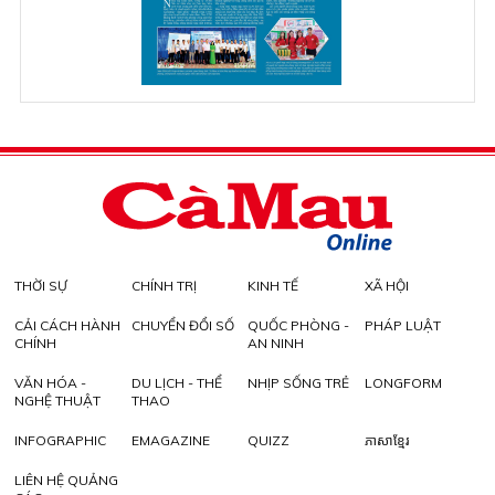
THỜI SỰ
CHÍNH TRỊ
KINH TẾ
XÃ HỘI
CẢI CÁCH HÀNH
CHUYỂN ĐỔI SỐ
QUỐC PHÒNG -
PHÁP LUẬT
CHÍNH
AN NINH
VĂN HÓA -
DU LỊCH - THỂ
NHỊP SỐNG TRẺ
LONGFORM
NGHỆ THUẬT
THAO
INFOGRAPHIC
EMAGAZINE
QUIZZ
ភាសាខ្មែរ
LIÊN HỆ QUẢNG