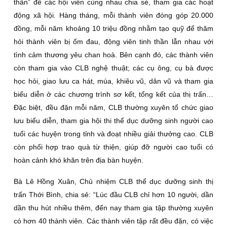
thần” để các hội viên cùng nhau chia sẻ, tham gia các hoạt
động xã hội. Hàng tháng, mỗi thành viên đóng góp 20.000
đồng, mỗi năm khoảng 10 triệu đồng nhằm tạo quỹ để thăm
hỏi thành viên bị ốm đau, động viên tinh thần lẫn nhau với
tình cảm thương yêu chan hoà. Bên cạnh đó, các thành viên
còn tham gia vào CLB nghệ thuật; các cụ ông, cụ bà được
học hỏi, giao lưu ca hát, múa, khiêu vũ, dân vũ và tham gia
biểu diễn ở các chương trình sơ kết, tổng kết của thị trấn…
Ðặc biệt, đều đặn mỗi năm, CLB thường xuyên tổ chức giao
lưu biểu diễn, tham gia hội thi thể dục dưỡng sinh người cao
tuổi các huyện trong tỉnh và đoạt nhiều giải thưởng cao. CLB
còn phối hợp trao quà từ thiện, giúp đỡ người cao tuổi có
hoàn cảnh khó khăn trên địa bàn huyện.
Bà Lê Hồng Xuân, Chủ nhiệm CLB thể dục dưỡng sinh thị
trấn Thới Bình, chia sẻ: “Lúc đầu CLB chỉ hơn 10 người, dần
dần thu hút nhiều thêm, đến nay tham gia tập thường xuyên
có hơn 40 thành viên. Các thành viên tập rất đều đặn, có việc