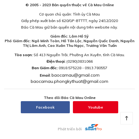
© 2005 - 2023 Bản quyền thuộc về Cà Mau Online
Cơ quan chủ quản: Tỉnh ủy Cà Mau
Giấy phép xuất bản số 620/GP-BTTTT, ngày 24/12/2020
Báo Cà Mau giữ bản quyền nội dung trên website này.
Giám đốc: Lâm Hồ Sỹ
Phó Giám đốc: Ngô Minh Toàn, Hồ Tấn Lộc, Nguyễn Quốc Danh, Nguyễn
Thị Lâm Anh, Cao Xuân Thu Ngọc, Trương Văn Tuấn
Tòa soạn:
Số 413 Nguyễn Trãi, Phường An Xuyên, tỉnh Cà Mau.
Điện thoại:
(0290)3831066
Ban Giám đốc:
0918.575228 - 0913.780557
baocamau@gmail.com
Email:
baocamau.phongkythuat@gmail.com
Theo dõi Báo Cà Mau Online
Facebook
Youtube
Phát triển bởi