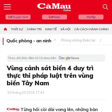
Truyền hình
Radio
ភាសាខ្មែរ
THỜI SỰ
CHÍNH TRỊ
KINH TẾ
XÃ HỘI
CẢI CÁCH HÀNH CHÍNH
Quốc phòng - an ninh
Phòng chống thiên tai
Bi
Theo dõi Báo điện tử Cà Mau trên
Vùng cảnh sát biển 4 duy trì
thực thi pháp luật trên vùng
biển Tây Nam
02 tháng 09 2016 17:43
Từng hồi còi dài vang lên, những bàn