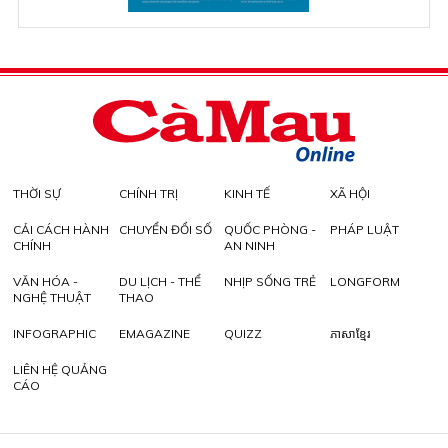
THỜI SỰ
CHÍNH TRỊ
KINH TẾ
XÃ HỘI
CẢI CÁCH HÀNH
CHUYỂN ĐỔI SỐ
QUỐC PHÒNG -
PHÁP LUẬT
CHÍNH
AN NINH
VĂN HÓA -
DU LỊCH - THỂ
NHỊP SỐNG TRẺ
LONGFORM
NGHỆ THUẬT
THAO
INFOGRAPHIC
EMAGAZINE
QUIZZ
ភាសាខ្មែរ
LIÊN HỆ QUẢNG
CÁO