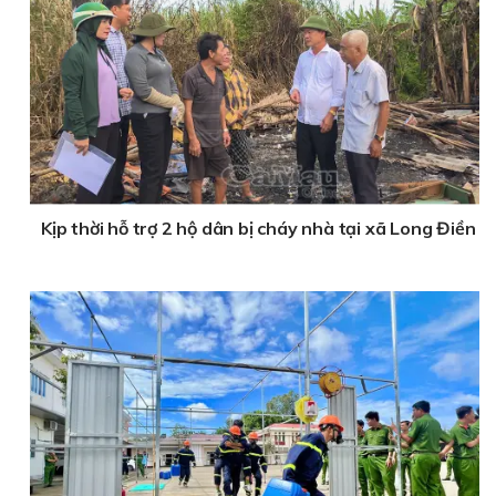
Kịp thời hỗ trợ 2 hộ dân bị cháy nhà tại xã Long Điền