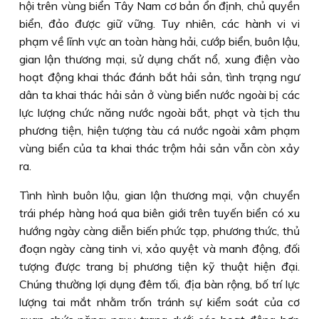
hội trên vùng biển Tây Nam cơ bản ổn định, chủ quyền
biển, đảo được giữ vững. Tuy nhiên, các hành vi vi
phạm về lĩnh vực an toàn hàng hải, cướp biển, buôn lậu,
gian lận thương mại, sử dụng chất nổ, xung điện vào
hoạt động khai thác đánh bắt hải sản, tình trạng ngư
dân ta khai thác hải sản ở vùng biển nước ngoài bị các
lực lượng chức năng nước ngoài bắt, phạt và tịch thu
phương tiện, hiện tượng tàu cá nước ngoài xâm phạm
vùng biển của ta khai thác trộm hải sản vẫn còn xảy
ra.
Tình hình buôn lậu, gian lận thương mại, vận chuyển
trái phép hàng hoá qua biên giới trên tuyến biển có xu
hướng ngày càng diễn biến phức tạp, phương thức, thủ
đoạn ngày càng tinh vi, xảo quyệt và manh động, đối
tượng được trang bị phương tiện kỹ thuật hiện đại.
Chúng thường lợi dụng đêm tối, địa bàn rộng, bố trí lực
lượng tai mắt nhằm trốn tránh sự kiểm soát của cơ