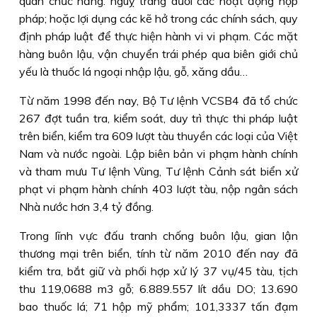
quan chức năng: nguỵ trang dưới các hoạt động hợp
pháp; hoặc lợi dụng các kẽ hở trong các chính sách, quy
định pháp luật để thực hiện hành vi vi phạm. Các mặt
hàng buôn lậu, vận chuyển trái phép qua biên giới chủ
yếu là thuốc lá ngoại nhập lậu, gỗ, xăng dầu…
Từ năm 1998 đến nay, Bộ Tư lệnh VCSB4 đã tổ chức
267 đợt tuần tra, kiểm soát, duy trì thực thi pháp luật
trên biển, kiểm tra 609 lượt tàu thuyền các loại của Việt
Nam và nước ngoài. Lập biên bản vi phạm hành chính
và tham mưu Tư lệnh Vùng, Tư lệnh Cảnh sát biển xử
phạt vi phạm hành chính 403 lượt tàu, nộp ngân sách
Nhà nước hơn 3,4 tỷ đồng.
Trong lĩnh vực đấu tranh chống buôn lậu, gian lận
thương mại trên biển, tính từ năm 2010 đến nay đã
kiểm tra, bắt giữ và phối hợp xử lý 37 vụ/45 tàu, tịch
thu 119,0688 m3 gỗ; 6.889.557 lít dầu DO; 13.690
bao thuốc lá; 71 hộp mỹ phẩm; 101,3337 tấn đạm