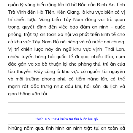
quản lý vùng biển rộng lớn từ bờ Bắc cửa Ðịnh An, tỉnh
Trà Vinh đến Hà Tiên, Kiên Giang, là khu vực biển có vị
trí chiến lược. Vùng biển Tây Nam đóng vai trò quan
trọng, quyết định đến việc bảo đảm an ninh - quốc
phòng, trật tự, an toàn xã hội và phát triển kinh tế cho
cả khu vực Tây Nam Bộ nói riêng và cả nước nói chung.
Vị trí chiến lược này án ngữ khu vực vịnh Thái Lan,
nhiều tuyến hàng hải quốc tế đi qua, nhiều đảo, cụm
đảo gần và xa bờ thuận lợi cho phòng thủ, trú ẩn của
tàu thuyền. Ðây cũng là khu vực có nguồn tài nguyên
và môi trường phong phú, có tiềm năng lớn, có thế
mạnh rất đặc trưng như: dầu khí, hải sản, du lịch và
giao thông vận tải.
Chiến sĩ VCSB4 kiểm tra tàu buôn lậu gỗ.
Những năm qua, tình hình an ninh trật tự, an toàn xã