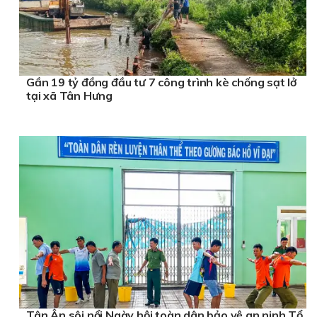
Gần 19 tỷ đồng đầu tư 7 công trình kè chống sạt lở
tại xã Tân Hưng
Tân Ân sôi nổi Ngày hội toàn dân bảo vệ an ninh Tổ