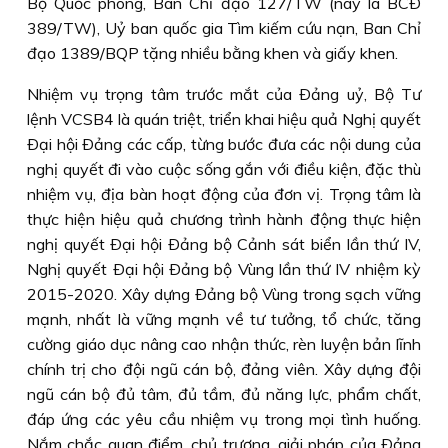
Bộ Quốc phòng, Ban Chỉ đạo 127/TW (nay là BCÐ
389/TW), Uỷ ban quốc gia Tìm kiếm cứu nạn, Ban Chỉ
đạo 1389/BQP tặng nhiều bằng khen và giấy khen.
Nhiệm vụ trọng tâm trước mắt của Ðảng uỷ, Bộ Tư
lệnh VCSB4 là quán triệt, triển khai hiệu quả Nghị quyết
Ðại hội Ðảng các cấp, từng bước đưa các nội dung của
nghị quyết đi vào cuộc sống gắn với điều kiện, đặc thù
nhiệm vụ, địa bàn hoạt động của đơn vị. Trọng tâm là
thực hiện hiệu quả chương trình hành động thực hiện
nghị quyết Ðại hội Ðảng bộ Cảnh sát biển lần thứ IV,
Nghị quyết Ðại hội Ðảng bộ Vùng lần thứ IV nhiệm kỳ
2015-2020. Xây dựng Ðảng bộ Vùng trong sạch vững
mạnh, nhất là vững mạnh về tư tưởng, tổ chức, tăng
cường giáo dục nâng cao nhận thức, rèn luyện bản lĩnh
chính trị cho đội ngũ cán bộ, đảng viên. Xây dựng đội
ngũ cán bộ đủ tâm, đủ tầm, đủ năng lực, phẩm chất,
đáp ứng các yêu cầu nhiệm vụ trong mọi tình huống.
Nắm chắc quan điểm, chủ trương, giải pháp của Ðảng