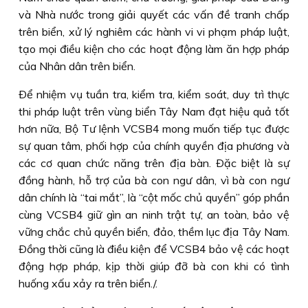
và Nhà nước trong giải quyết các vấn đề tranh chấp
trên biển, xử lý nghiêm các hành vi vi phạm pháp luật,
tạo mọi điều kiện cho các hoạt động làm ăn hợp pháp
của Nhân dân trên biển.
Ðể nhiệm vụ tuần tra, kiểm tra, kiểm soát, duy trì thực
thi pháp luật trên vùng biển Tây Nam đạt hiệu quả tốt
hơn nữa, Bộ Tư lệnh VCSB4 mong muốn tiếp tục được
sự quan tâm, phối hợp của chính quyền địa phương và
các cơ quan chức năng trên địa bàn. Ðặc biệt là sự
đồng hành, hỗ trợ của bà con ngư dân, vì bà con ngư
dân chính là “tai mắt”, là “cột mốc chủ quyền” góp phần
cùng VCSB4 giữ gìn an ninh trật tự, an toàn, bảo vệ
vững chắc chủ quyền biển, đảo, thềm lục địa Tây Nam.
Ðồng thời cũng là điều kiện để VCSB4 bảo vệ các hoạt
động hợp pháp, kịp thời giúp đỡ bà con khi có tình
huống xấu xảy ra trên biển./.