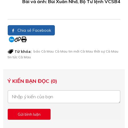
Bài và ảnh: Bùi Xuân Nhớ, Bộ Tư lệnh VCSB4
Chia sẻ Facebook
Từ khóa:
báo Cà Mau
Cà Mau
tin mới Cà Mau
thời sự Cà Mau
tin tức Cà Mau
Ý KIẾN BẠN ĐỌC (0)