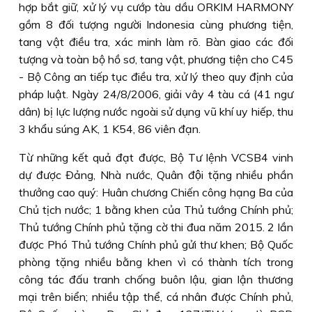
hợp bắt giữ, xử lý vụ cướp tàu dầu ORKIM HARMONY
gồm 8 đối tượng người Indonesia cùng phương tiện,
tang vật điều tra, xác minh làm rõ. Bàn giao các đối
tượng và toàn bộ hồ sơ, tang vật, phương tiện cho C45
- Bộ Công an tiếp tục điều tra, xử lý theo quy định của
pháp luật. Ngày 24/8/2006, giải vây 4 tàu cá (41 ngư
dân) bị lực lượng nước ngoài sử dụng vũ khí uy hiếp, thu
3 khẩu súng AK, 1 K54, 86 viên đạn.
Từ những kết quả đạt được, Bộ Tư lệnh VCSB4 vinh
dự được Ðảng, Nhà nước, Quân đội tặng nhiều phần
thưởng cao quý: Huân chương Chiến công hạng Ba của
Chủ tịch nước; 1 bằng khen của Thủ tướng Chính phủ;
Thủ tướng Chính phủ tặng cờ thi đua năm 2015. 2 lần
được Phó Thủ tướng Chính phủ gửi thư khen; Bộ Quốc
phòng tặng nhiều bằng khen vì có thành tích trong
công tác đấu tranh chống buôn lậu, gian lận thương
mại trên biển; nhiều tập thể, cá nhân được Chính phủ,