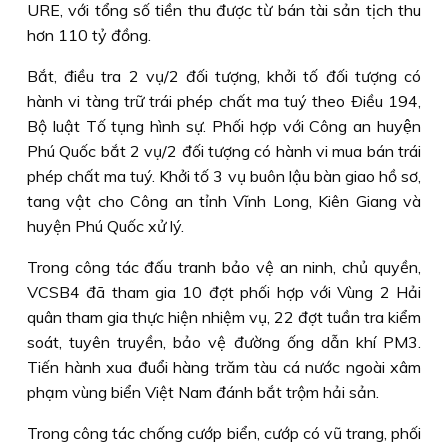
URE, với tổng số tiền thu được từ bán tài sản tịch thu
hơn 110 tỷ đồng.
Bắt, điều tra 2 vụ/2 đối tượng, khởi tố đối tượng có
hành vi tàng trữ trái phép chất ma tuý theo Ðiều 194,
Bộ luật Tố tụng hình sự. Phối hợp với Công an huyện
Phú Quốc bắt 2 vụ/2 đối tượng có hành vi mua bán trái
phép chất ma tuý. Khởi tố 3 vụ buôn lậu bàn giao hồ sơ,
tang vật cho Công an tỉnh Vĩnh Long, Kiên Giang và
huyện Phú Quốc xử lý.
Trong công tác đấu tranh bảo vệ an ninh, chủ quyền,
VCSB4 đã tham gia 10 đợt phối hợp với Vùng 2 Hải
quân tham gia thực hiện nhiệm vụ, 22 đợt tuần tra kiểm
soát, tuyên truyền, bảo vệ đường ống dẫn khí PM3.
Tiến hành xua đuổi hàng trăm tàu cá nước ngoài xâm
phạm vùng biển Việt Nam đánh bắt trộm hải sản.
Trong công tác chống cướp biển, cướp có vũ trang, phối