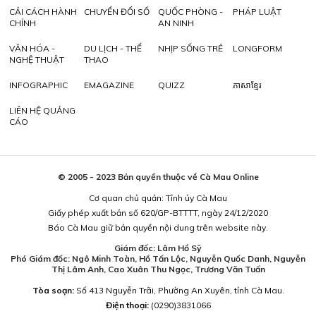
CẢI CÁCH HÀNH
CHUYỂN ĐỔI SỐ
QUỐC PHÒNG -
PHÁP LUẬT
CHÍNH
AN NINH
VĂN HÓA -
DU LỊCH - THỂ
NHỊP SỐNG TRẺ
LONGFORM
NGHỆ THUẬT
THAO
INFOGRAPHIC
EMAGAZINE
QUIZZ
ភាសាខ្មែរ
LIÊN HỆ QUẢNG
CÁO
© 2005 - 2023 Bản quyền thuộc về Cà Mau Online
Cơ quan chủ quản: Tỉnh ủy Cà Mau
Giấy phép xuất bản số 620/GP-BTTTT, ngày 24/12/2020
Báo Cà Mau giữ bản quyền nội dung trên website này.
Giám đốc: Lâm Hồ Sỹ
Phó Giám đốc: Ngô Minh Toàn, Hồ Tấn Lộc, Nguyễn Quốc Danh, Nguyễn
Thị Lâm Anh, Cao Xuân Thu Ngọc, Trương Văn Tuấn
Tòa soạn:
Số 413 Nguyễn Trãi, Phường An Xuyên, tỉnh Cà Mau.
Điện thoại:
(0290)3831066