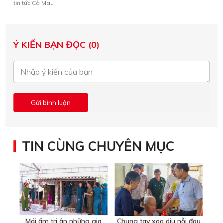
tin tức Cà Mau
Ý KIẾN BẠN ĐỌC (0)
TIN CÙNG CHUYÊN MỤC
Mái ấm tri ân những gia
Chung tay xoa dịu nỗi đau