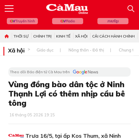
Truyền hình
Radio
ភាសាខ្មែរ
THỜI SỰ
CHÍNH TRỊ
KINH TẾ
XÃ HỘI
CẢI CÁCH HÀNH CHÍNH
Xã hội
Giáo dục
Nông thôn - Đô thị
Chung tay 
Theo dõi Báo điện tử Cà Mau trên
Vùng đồng bào dân tộc ở Ninh
Thạnh Lợi có thêm nhịp cầu bê
tông
16 tháng 05 2026 19:15
Trưa 16/5, tại ấp Kos Thum, xã Ninh