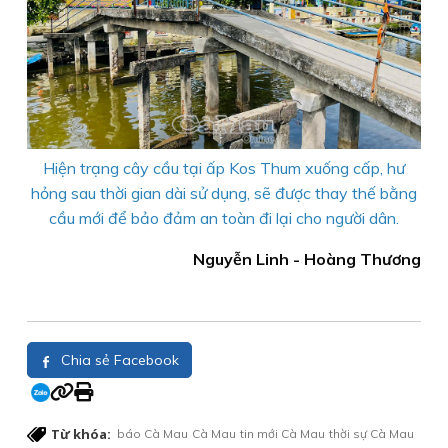
Hiện trạng cây cầu tại ấp Kos Thum xuống cấp, hư
hỏng sau thời gian dài sử dụng, sẽ được thay thế bằng
cầu mới để bảo đảm an toàn đi lại cho người dân.
Nguyễn Linh - Hoàng Thương
Chia sẻ Facebook
Từ khóa:
báo Cà Mau
Cà Mau
tin mới Cà Mau
thời sự Cà Mau