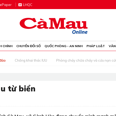
e
P
aper
LHQC
H CHÍNH
CHUYỂN ĐỔI SỐ
QUỐC PHÒNG - AN NINH
PHÁP LUẬT
VĂN
 đảo
Chống khai thác IUU
Phòng cháy chữa cháy và cứu nạn cứ
àu từ biển