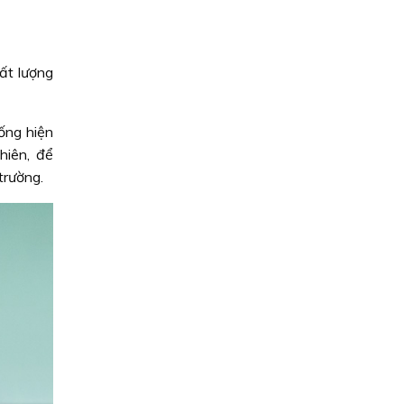
ất lượng
ống hiện
hiên, để
trường.