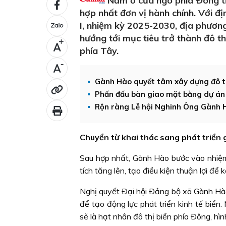
Nằm ở cửa ngõ phía Ðông t
hợp nhất đơn vị hành chính. Với đ
I, nhiệm kỳ 2025-2030, địa phương
hướng tới mục tiêu trở thành đô t
+
phía Tây.
-
Gành Hào quyết tâm xây dựng đô th
Phấn đấu bàn giao mặt bằng dự án
Rộn ràng Lễ hội Nghinh Ông Gành 
Chuyển từ khai thác sang phát triển g
Sau hợp nhất, Gành Hào bước vào nhiệm 
tích tăng lên, tạo điều kiện thuận lợi để 
Nghị quyết Ðại hội Ðảng bộ xã Gành Hào l
để tạo động lực phát triển kinh tế biển
sẽ là hạt nhân đô thị biển phía Ðông, hì