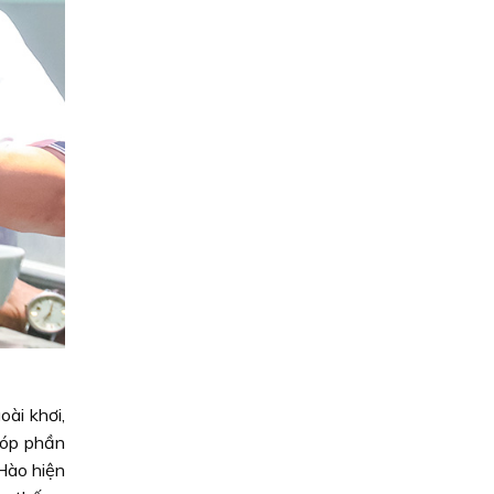
ài khơi,
góp phần
 Hào hiện