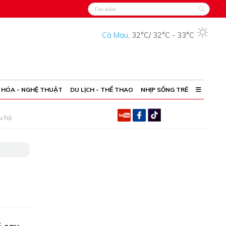
Cà Mau
,
32°C
/
32°C
-
33°C
 HÓA - NGHỆ THUẬT
DU LỊCH - THỂ THAO
NHỊP SỐNG TRẺ
u hộ