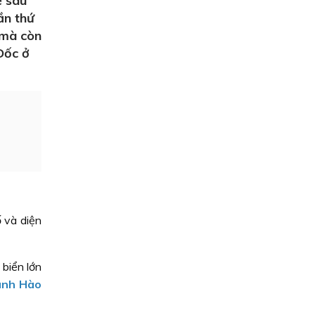
ẽ sau
ần thứ
 mà còn
Ðốc ở
 và diện
 biển lớn
nh Hào