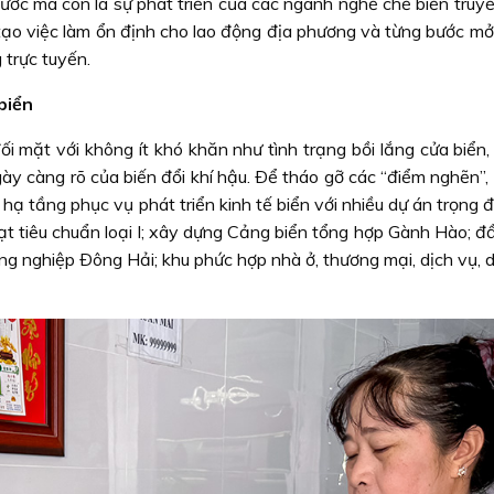
ước mà còn là sự phát triển của các ngành nghề chế biến truyề
tạo việc làm ổn định cho lao động địa phương và từng bước mở 
 trực tuyến.
biển
i mặt với không ít khó khăn như tình trạng bồi lắng cửa biển,
ày càng rõ của biến đổi khí hậu. Ðể tháo gỡ các “điểm nghẽn”,
hạ tầng phục vụ phát triển kinh tế biển với nhiều dự án trọng 
 tiêu chuẩn loại I; xây dựng Cảng biển tổng hợp Gành Hào; đầ
ng nghiệp Ðông Hải; khu phức hợp nhà ở, thương mại, dịch vụ, d