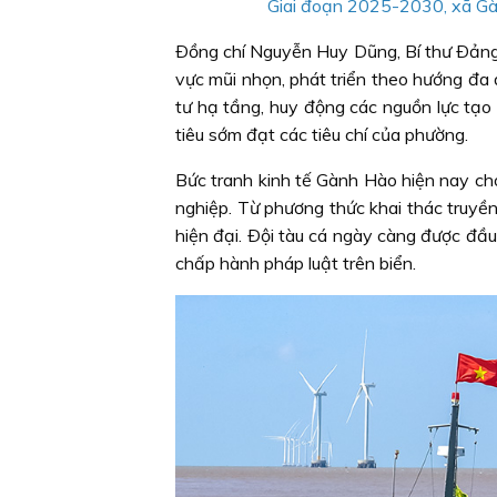
Giai đoạn 2025-2030, xã Gà
Ðồng chí Nguyễn Huy Dũng, Bí thư Ðảng u
vực mũi nhọn, phát triển theo hướng đ
tư hạ tầng, huy động các nguồn lực tạo 
tiêu sớm đạt các tiêu chí của phường.
Bức tranh kinh tế Gành Hào hiện nay ch
nghiệp. Từ phương thức khai thác truyề
hiện đại. Ðội tàu cá ngày càng được đầ
chấp hành pháp luật trên biển.