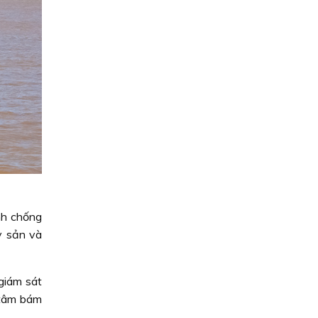
nh chống
ỷ sản và
 giám sát
 tâm bám