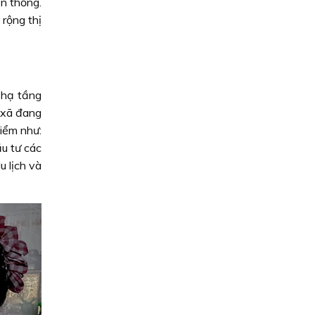
n thống.
rộng thị
 hạ tầng
 xã đang
điểm như:
u tư các
u lịch và