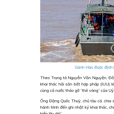
Gành Hào được định h
Theo Trung tá Nguyễn Văn Nguyện, Ðồn
khai thác hải sản bất hợp pháp (IUU) k
cùng cả nước tháo gỡ “thẻ vàng” của Uỷ
Ông Ðặng Quốc Thuỳ, chủ tàu cá, chia sẻ:
hành trình đến ghi nhật ký khai thác, 
biển lâu dài”.