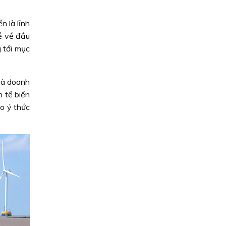
 là lĩnh
ề về đầu
 tới mục
và doanh
 tế biển
o ý thức