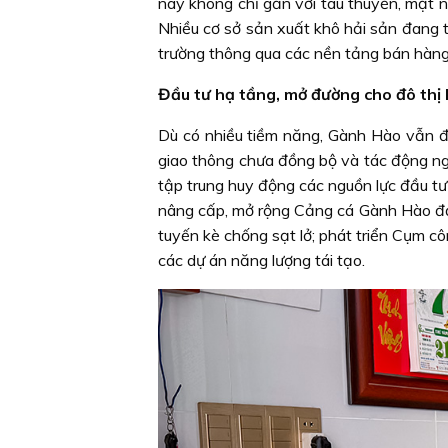
nay không chỉ gắn với tàu thuyền, mặt n
Nhiều cơ sở sản xuất khô hải sản đang 
trường thông qua các nền tảng bán hàng
Đầu tư hạ tầng, mở đường cho đô thị 
Dù có nhiều tiềm năng, Gành Hào vẫn đố
giao thông chưa đồng bộ và tác động ng
tập trung huy động các nguồn lực đầu tư 
nâng cấp, mở rộng Cảng cá Gành Hào đạt
tuyến kè chống sạt lở; phát triển Cụm cô
các dự án năng lượng tái tạo.