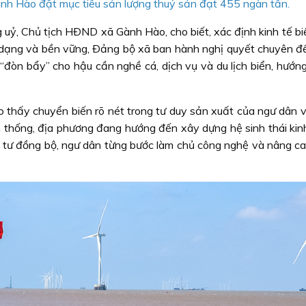
nh Hào đặt mục tiêu sản lượng thuỷ sản đạt 455 ngàn tấn.
ỷ, Chủ tịch HÐND xã Gành Hào, cho biết, xác định kinh tế biển
a dạng và bền vững, Ðảng bộ xã ban hành nghị quyết chuyên đ
“đòn bẩy” cho hậu cần nghề cá, dịch vụ và du lịch biển, hướng
o thấy chuyển biến rõ nét trong tư duy sản xuất của ngư dân 
n thống, địa phương đang hướng đến xây dựng hệ sinh thái kinh
u tư đồng bộ, ngư dân từng bước làm chủ công nghệ và nâng ca