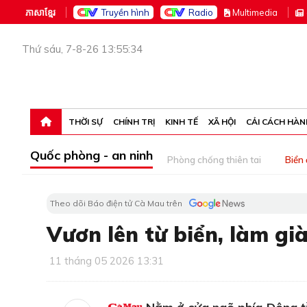
ភាសាខ្មែរ
Truyền hình
Radio
M
ultimedia
Thứ sáu, 7-8-26 13:55:34
THỜI SỰ
CHÍNH TRỊ
KINH TẾ
XÃ HỘI
CẢI CÁCH HÀN
Quốc phòng - an ninh
Phòng chống thiên tai
Biển
Theo dõi Báo điện tử Cà Mau trên
Vươn lên từ biển, làm gi
11 tháng 05 2026 13:31