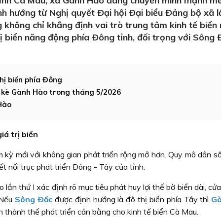
ỉnh Cà Mau, xã Gành Hào đang chuyển mình mạnh m
ịnh hướng từ Nghị quyết Ðại hội Ðại biểu Ðảng bộ xã l
 không chỉ khẳng định vai trò trung tâm kinh tế biển
hị biển năng động phía Ðông tỉnh, đối trọng với Sông 
ị biển phía Đông
 kè Gành Hào trong tháng 5/2026
Hào
iá trị biển
kỳ mới với không gian phát triển rộng mở hơn. Quy mô dân số
kết nối trục phát triển Ðông - Tây của tỉnh.
ần thứ I xác định rõ mục tiêu phát huy lợi thế bờ biển dài, cửa
. Nếu
Sông Ðốc
được định hướng là đô thị biển phía Tây thì
Gà
nh thành thế phát triển cân bằng cho kinh tế biển Cà Mau.