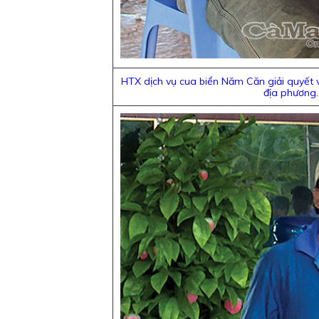
HTX dịch vụ cua biển Năm Căn giải quyết v
địa phương.