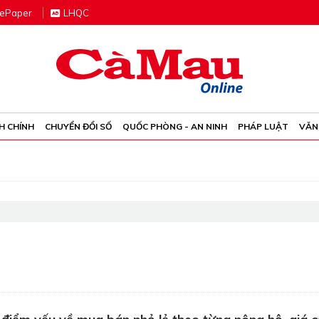
e
P
aper
LHQC
H CHÍNH
CHUYỂN ĐỔI SỐ
QUỐC PHÒNG - AN NINH
PHÁP LUẬT
VĂN