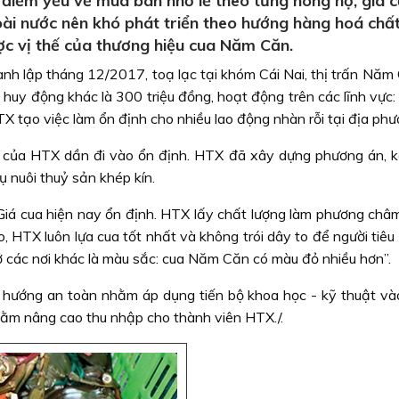
iểm yếu về mua bán nhỏ lẻ theo từng nông hộ, giá cả k
ài nước nên khó phát triển theo hướng hàng hoá chất
c vị thế của thương hiệu cua Năm Căn.
h lập tháng 12/2017, toạ lạc tại khóm Cái Nai, thị trấn Năm
 huy động khác là 300 triệu đồng, hoạt động trên các lĩnh vực
 tạo việc làm ổn định cho nhiều lao động nhàn rỗi tại địa phư
của HTX dần đi vào ổn định. HTX đã xây dựng phương án, kế 
 nuôi thuỷ sản khép kín.
iá cua hiện nay ổn định. HTX lấy chất lượng làm phương châm 
o, HTX luôn lựa cua tốt nhất và không trói dây to để người ti
 các nơi khác là màu sắc: cua Năm Căn có màu đỏ nhiều hơn”.
 hướng an toàn nhằm áp dụng tiến bộ khoa học - kỹ thuật vào 
ằm nâng cao thu nhập cho thành viên HTX./.