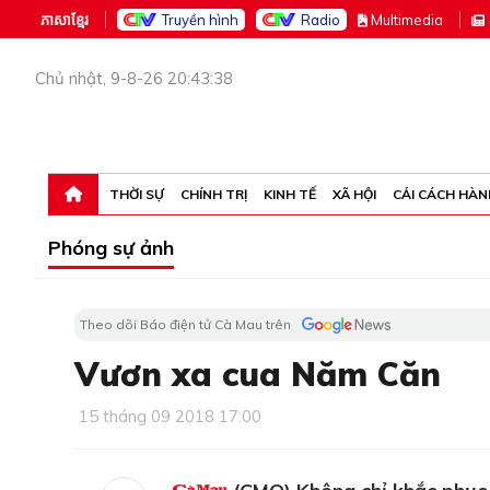
ភាសាខ្មែរ
Truyền hình
Radio
M
ultimedia
Chủ nhật, 9-8-26 20:43:38
THỜI SỰ
CHÍNH TRỊ
KINH TẾ
XÃ HỘI
CẢI CÁCH HÀN
Phóng sự ảnh
Theo dõi Báo điện tử Cà Mau trên
Vươn xa cua Năm Căn
15 tháng 09 2018 17:00