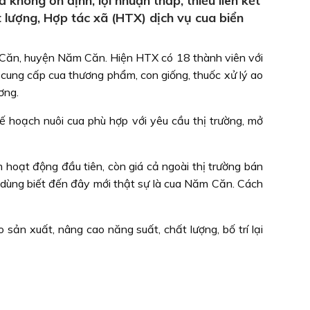
hông ổn định, lợi nhuận thấp, thiếu liên kết
 lượng, Hợp tác xã (HTX) dịch vụ cua biển
 Căn, huyện Năm Căn. Hiện HTX có 18 thành viên với
: cung cấp cua thương phẩm, con giống, thuốc xử lý ao
ơng.
hoạch nuôi cua phù hợp với yêu cầu thị trường, mở
hoạt động đầu tiên, còn giá cả ngoài thị trường bán
êu dùng biết đến đây mới thật sự là cua Năm Căn. Cách
sản xuất, nâng cao năng suất, chất lượng, bố trí lại