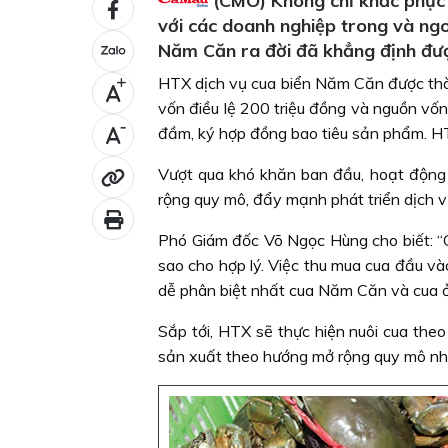
(CMO) Không chỉ khắc phục đ
với các doanh nghiệp trong và ngo
Năm Căn ra đời đã khẳng định đượ
HTX dịch vụ cua biển Năm Căn được thàn
+
vốn điều lệ 200 triệu đồng và nguồn vốn
-
đầm, ký hợp đồng bao tiêu sản phẩm. HTX
Vượt qua khó khăn ban đầu, hoạt động 
rộng quy mô, đẩy mạnh phát triển dịch vụ
Phó Giám đốc Võ Ngọc Hùng cho biết: “G
sao cho hợp lý. Việc thu mua cua đầu và
dễ phân biệt nhất cua Năm Căn và cua ở
Sắp tới, HTX sẽ thực hiện nuôi cua theo
sản xuất theo hướng mở rộng quy mô nh