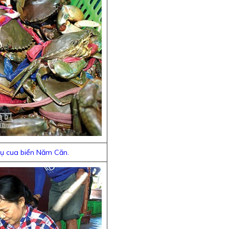
vụ cua biển Năm Căn.