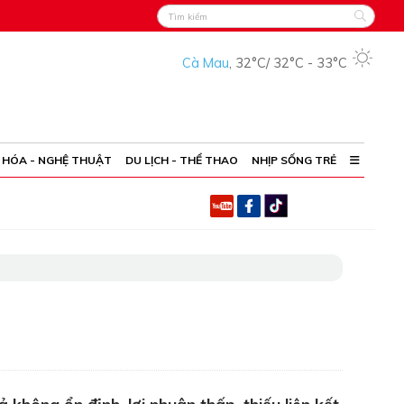
Cà Mau
,
32°C
/
32°C
-
33°C
 HÓA - NGHỆ THUẬT
DU LỊCH - THỂ THAO
NHỊP SỐNG TRẺ