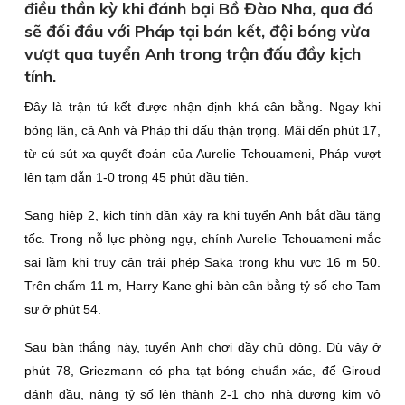
điều thần kỳ khi đánh bại Bồ Đào Nha, qua đó
sẽ đối đầu với Pháp tại bán kết, đội bóng vừa
vượt qua tuyển Anh trong trận đấu đầy kịch
tính.
Đây là trận tứ kết được nhận định khá cân bằng. Ngay khi
bóng lăn, cả Anh và Pháp thi đấu thận trọng. Mãi đến phút 17,
từ cú sút xa quyết đoán của Aurelie Tchouameni, Pháp vượt
lên tạm dẫn 1-0 trong 45 phút đầu tiên.
Sang hiệp 2, kịch tính dần xảy ra khi tuyển Anh bắt đầu tăng
tốc. Trong nỗ lực phòng ngự, chính Aurelie Tchouameni mắc
sai lầm khi truy cản trái phép Saka trong khu vực 16 m 50.
Trên chấm 11 m, Harry Kane ghi bàn cân bằng tỷ số cho Tam
sư ở phút 54.
Sau bàn thắng này, tuyển Anh chơi đầy chủ động. Dù vậy ở
phút 78, Griezmann có pha tạt bóng chuẩn xác, để Giroud
đánh đầu, nâng tỷ số lên thành 2-1 cho nhà đương kim vô