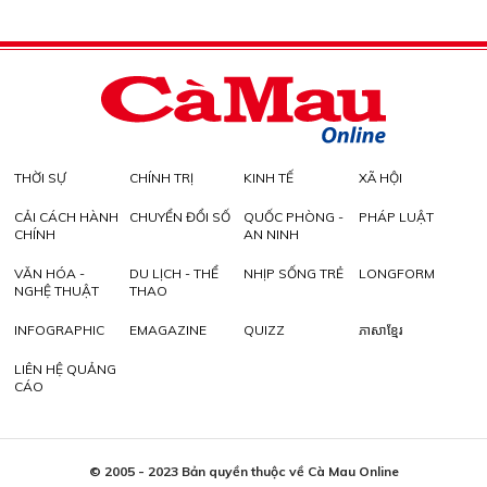
THỜI SỰ
CHÍNH TRỊ
KINH TẾ
XÃ HỘI
CẢI CÁCH HÀNH
CHUYỂN ĐỔI SỐ
QUỐC PHÒNG -
PHÁP LUẬT
CHÍNH
AN NINH
VĂN HÓA -
DU LỊCH - THỂ
NHỊP SỐNG TRẺ
LONGFORM
NGHỆ THUẬT
THAO
INFOGRAPHIC
EMAGAZINE
QUIZZ
ភាសាខ្មែរ
LIÊN HỆ QUẢNG
CÁO
© 2005 - 2023 Bản quyền thuộc về Cà Mau Online