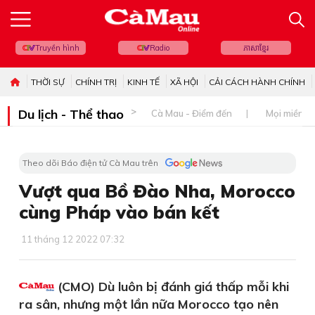
Truyền hình
Radio
ភាសាខ្មែរ
THỜI SỰ
CHÍNH TRỊ
KINH TẾ
XÃ HỘI
CẢI CÁCH HÀNH CHÍNH
Du lịch - Thể thao
Cà Mau - Điểm đến
Mọi miền đ
Theo dõi Báo điện tử Cà Mau trên
Vượt qua Bồ Đào Nha, Morocco
cùng Pháp vào bán kết
11 tháng 12 2022 07:32
(CMO) Dù luôn bị đánh giá thấp mỗi khi
ra sân, nhưng một lần nữa Morocco tạo nên