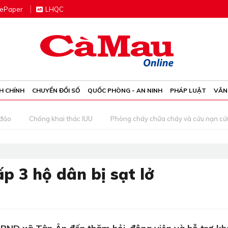
e
P
aper
LHQC
H CHÍNH
CHUYỂN ĐỔI SỐ
QUỐC PHÒNG - AN NINH
PHÁP LUẬT
VĂN
 đảo
Chống khai thác IUU
Phòng cháy chữa cháy và cứu nạn cứ
p 3 hộ dân bị sạt lở