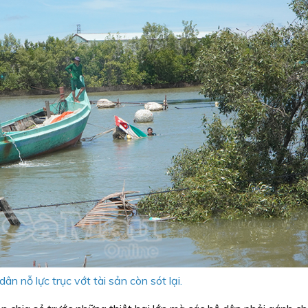
ân nỗ lực trục vớt tài sản còn sót lại.