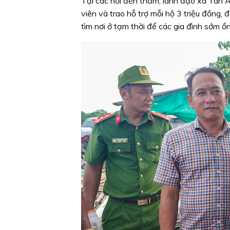
Tại các nơi đến thăm, lãnh đạo xã Tân Â
viên và trao hỗ trợ mỗi hộ 3 triệu đồng, đ
tìm nơi ở tạm thời để các gia đình sớm ổ