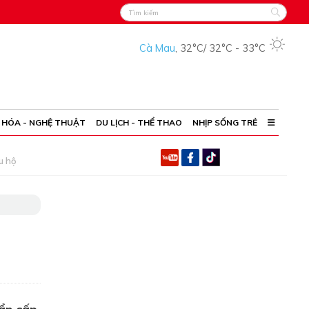
Cà Mau
,
32°C
/
32°C
-
33°C
 HÓA - NGHỆ THUẬT
DU LỊCH - THỂ THAO
NHỊP SỐNG TRẺ
u hộ