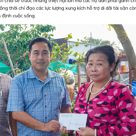
n chia sẻ trước những thiệt hại lớn mà các hộ dân phải gánh ch
ồng thời chỉ đạo các lực lượng xung kích hỗ trợ di dời tài sản còn
n định cuộc sống.