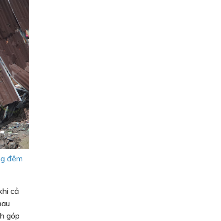
ong đêm
khi cả
hau
ch góp