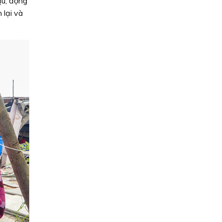
ịu, động
 lại và