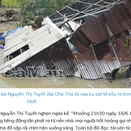
h bà Nguyễn Thị Tuyết (ấp Chợ Thủ A) sau vụ sạt lở xảy ra tr
16/6.
 Nguyễn Thị Tuyết nghẹn ngào kể: "Khoảng 21h30 ngày 16/6, 
g tiếng động lớn phát ra từ nền nhà, mọi người hốt hoảng gọi n
nhà đổ sập rồi chìm hẳn xuống sông. Toàn bộ đồ đạc, tài sản tí