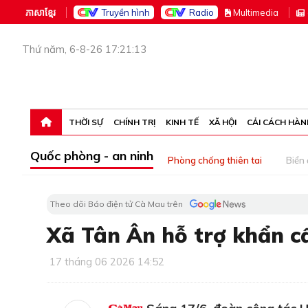
ភាសាខ្មែរ
Truyền hình
Radio
M
ultimedia
Thứ năm, 6-8-26 17:21:13
THỜI SỰ
CHÍNH TRỊ
KINH TẾ
XÃ HỘI
CẢI CÁCH HÀN
Quốc phòng - an ninh
Phòng chống thiên tai
Biển
Theo dõi Báo điện tử Cà Mau trên
Xã Tân Ân hỗ trợ khẩn cấ
17 tháng 06 2026 14:52