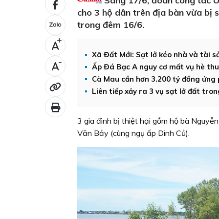
Sáng 17/6, đoàn công tác U
cho 3 hộ dân trên địa bàn vừa bị s
trong đêm 16/6.
+
Xã Đất Mới: Sạt lở kéo nhà và tài 
-
Ấp Đá Bạc A nguy cơ mất vụ hè thu d
Cà Mau cần hơn 3.200 tỷ đồng ứng p
Liên tiếp xảy ra 3 vụ sạt lở đất tro
3 gia đình bị thiệt hại gồm hộ bà Nguyễ
Văn Bảy (cùng ngụ ấp Dinh Củ).