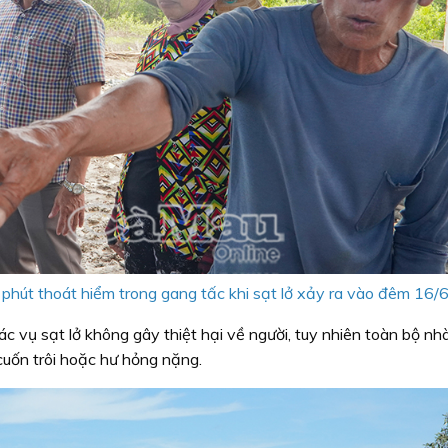
phút thoát hiểm trong gang tấc khi sạt lở xảy ra vào đêm 16/6
c vụ sạt lở không gây thiệt hại về người, tuy nhiên toàn bộ nh
cuốn trôi hoặc hư hỏng nặng.