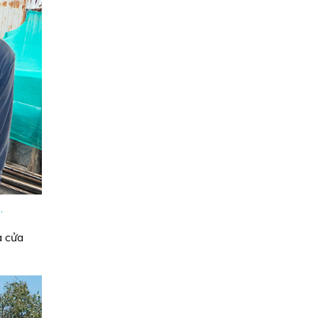
.
à cửa