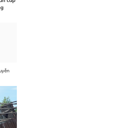
ẩn cấp
ng
guyễn