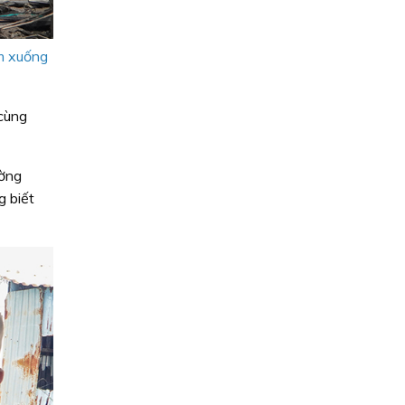
m xuống
cùng
ường
g biết