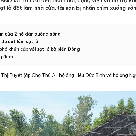
BND xã Tân Ân đến thăm hỏi, động viên và hỗ trợ kh
ạt lở đất làm nhà cửa, tài sản bị nhấn chìm xuống sô
sản của 2 hộ dân xuống sông
o sụt lún, sạt lở
hó khẩn cấp với sạt lở bờ biển Đông
ng đêm
n Thị Tuyết (ấp Chợ Thủ A), hộ ông Liêu Đức Bình và hộ ông N