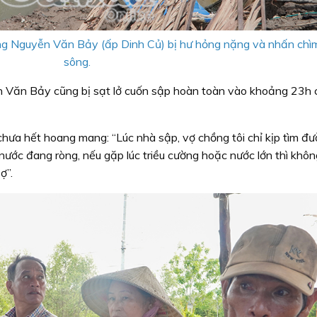
 ông Nguyễn Văn Bảy (ấp Dinh Củ) bị hư hỏng nặng và nhấn chì
sông.
n Văn Bảy cũng bị sạt lở cuốn sập hoàn toàn vào khoảng 23h 
chưa hết hoang mang: “Lúc nhà sập, vợ chồng tôi chỉ kịp tìm đ
nước đang ròng, nếu gặp lúc triều cường hoặc nước lớn thì khôn
ợ”.