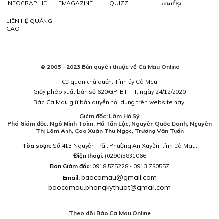
INFOGRAPHIC
EMAGAZINE
QUIZZ
ភាសាខ្មែរ
LIÊN HỆ QUẢNG
CÁO
© 2005 - 2023 Bản quyền thuộc về Cà Mau Online
Cơ quan chủ quản: Tỉnh ủy Cà Mau
Giấy phép xuất bản số 620/GP-BTTTT, ngày 24/12/2020
Báo Cà Mau giữ bản quyền nội dung trên website này.
Giám đốc: Lâm Hồ Sỹ
Phó Giám đốc: Ngô Minh Toàn, Hồ Tấn Lộc, Nguyễn Quốc Danh, Nguyễn
Thị Lâm Anh, Cao Xuân Thu Ngọc, Trương Văn Tuấn
Tòa soạn:
Số 413 Nguyễn Trãi, Phường An Xuyên, tỉnh Cà Mau.
Điện thoại:
(0290)3831066
Ban Giám đốc:
0918.575228 - 0913.780557
baocamau@gmail.com
Email:
baocamau.phongkythuat@gmail.com
Theo dõi Báo Cà Mau Online