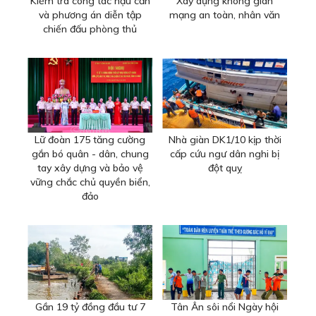
Kiểm tra công tác hậu cần
Xây dựng không gian
và phương án diễn tập
mạng an toàn, nhân văn
chiến đấu phòng thủ
Lữ đoàn 175 tăng cường
Nhà giàn DK1/10 kịp thời
gắn bó quân - dân, chung
cấp cứu ngư dân nghi bị
tay xây dựng và bảo vệ
đột quỵ
vững chắc chủ quyền biển,
đảo
Gần 19 tỷ đồng đầu tư 7
Tân Ân sôi nổi Ngày hội