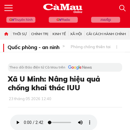
Truyền hình
Radio
ភាសាខ្មែរ
THỜI SỰ
CHÍNH TRỊ
KINH TẾ
XÃ HỘI
CẢI CÁCH HÀNH CHÍNH
Quốc phòng - an ninh
Phòng chống thiên tai
Bi
Theo dõi Báo điện tử Cà Mau trên
Xã U Minh: Nâng hiệu quả
chống khai thác IUU
23 tháng 05 2026 12:40