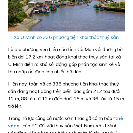
Xã U Minh có 336 phương tiện khai thác thuỷ sản.
Là địa phương ven biển của tỉnh Cà Mau với đường bờ
biển dài 17,2 km, hoạt động khai thác thuỷ sản tại xã
U Minh diễn ra khá sôi động, góp phần tạo sinh kế và
thu nhập ổn định cho nhiều hộ dân.
Hiện nay, toàn xã có 336 phương tiện khai thác thuỷ
sản đang hoạt động trên biển, bao gồm 212 tàu dưới
12 m, 88 tàu từ 12 m đến dưới 15 m và 36 tàu từ 15 m
trở lên.
Trong nỗ lực cùng cả nước sớm tháo gỡ cảnh báo “
thẻ
vàng
” của EC đối với thuỷ sản Việt Nam, xã U Minh
xác định việc nâng cao hiệu quả quản lý tàu cá và ý