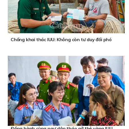
Chống khai thác IUU: Không còn tư duy đối phó
Ðồng hành cùng ngư dân tháo gỡ thẻ vàng IUU