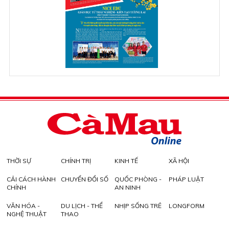
THỜI SỰ
CHÍNH TRỊ
KINH TẾ
XÃ HỘI
CẢI CÁCH HÀNH
CHUYỂN ĐỔI SỐ
QUỐC PHÒNG -
PHÁP LUẬT
CHÍNH
AN NINH
VĂN HÓA -
DU LỊCH - THỂ
NHỊP SỐNG TRẺ
LONGFORM
NGHỆ THUẬT
THAO