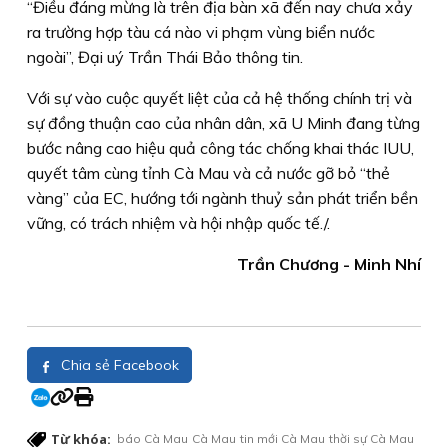
“Điều đáng mừng là trên địa bàn xã đến nay chưa xảy
ra trường hợp tàu cá nào vi phạm vùng biển nước
ngoài”, Đại uý Trần Thái Bảo thông tin.
Với sự vào cuộc quyết liệt của cả hệ thống chính trị và
sự đồng thuận cao của nhân dân, xã U Minh đang từng
bước nâng cao hiệu quả công tác chống khai thác IUU,
quyết tâm cùng tỉnh Cà Mau và cả nước gỡ bỏ “thẻ
vàng” của EC, hướng tới ngành thuỷ sản phát triển bền
vững, có trách nhiệm và hội nhập quốc tế./.
Trần Chương - Minh Nhí
Chia sẻ Facebook
Từ khóa:
báo Cà Mau
Cà Mau
tin mới Cà Mau
thời sự Cà Mau