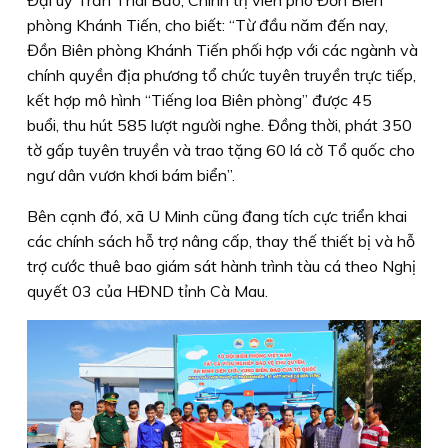
Đại uý Trần Thái Bảo, Chính trị viên phó Đồn Biên
phòng Khánh Tiến, cho biết: “Từ đầu năm đến nay,
Đồn Biên phòng Khánh Tiến phối hợp với các ngành và
chính quyền địa phương tổ chức tuyên truyền trực tiếp,
kết hợp mô hình “Tiếng loa Biên phòng” được 45
buổi, thu hút 585 lượt người nghe. Đồng thời, phát 350
tờ gấp tuyên truyền và trao tặng 60 lá cờ Tổ quốc cho
ngư dân vươn khơi bám biển”.
Bên cạnh đó, xã U Minh cũng đang tích cực triển khai
các chính sách hỗ trợ nâng cấp, thay thế thiết bị và hỗ
trợ cước thuê bao giám sát hành trình tàu cá theo Nghị
quyết 03 của HĐND tỉnh Cà Mau.