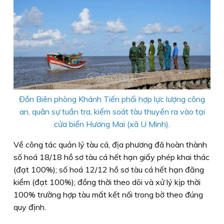
Đồn Biên phòng Khánh Tiến phối hợp lực lượng công
an, quân sự tuần tra, kiểm soát tàu thuyền ra vào tại
cửa biển Hương Mai (xã U Minh).
Về công tác quản lý tàu cá, địa phương đã hoàn thành
số hoá 18/18 hồ sơ tàu cá hết hạn giấy phép khai thác
(đạt 100%); số hoá 12/12 hồ sơ tàu cá hết hạn đăng
kiểm (đạt 100%); đồng thời theo dõi và xử lý kịp thời
100% trường hợp tàu mất kết nối trong bờ theo đúng
quy định.