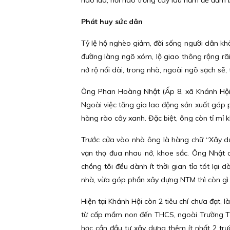
nào lúa, nơi nào trồng cây lâu năm để đảm b
Phát huy sức dân
Tỷ lệ hộ nghèo giảm, đời sống người dân khở
đường làng ngõ xóm, lộ giao thông rộng rã
nở rộ nối dài, trong nhà, ngoài ngõ sạch sẽ,
Ông Phan Hoàng Nhật (Ấp 8, xã Khánh Hội)
Ngoài việc tăng gia lao động sản xuất góp p
hàng rào cây xanh. Đặc biệt, ông còn tỉ mỉ 
Trước cửa vào nhà ông là hàng chữ “Xây dự
vạn thọ đua nhau nở, khoe sắc. Ông Nhật c
chồng tôi đều dành ít thời gian tỉa tót lạ
nhà, vừa góp phần xây dựng NTM thì còn gì 
Hiện tại Khánh Hội còn 2 tiêu chí chưa đạt, l
từ cấp mầm non đến THCS, ngoài Trường Tiể
học cần đầu tư xây dựng thêm ít nhất 2 t