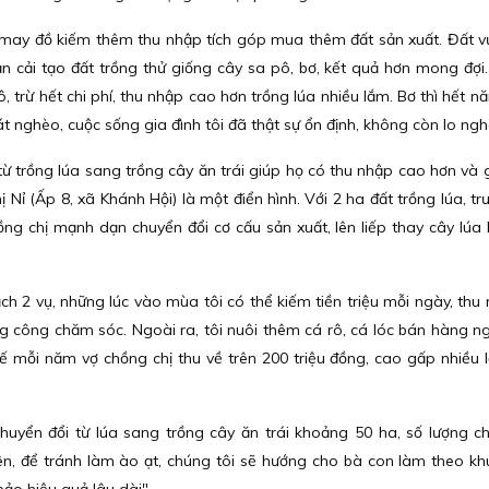
ì may đồ kiếm thêm thu nhập tích góp mua thêm đất sản xuất. Đất v
n cải tạo đất trồng thử giống cây sa pô, bơ, kết quả hơn mong đợi.
, trừ hết chi phí, thu nhập cao hơn trồng lúa nhiều lắm. Bơ thì hết 
át nghèo, cuộc sống gia đình tôi đã thật sự ổn định, không còn lo ng
ừ trồng lúa sang trồng cây ăn trái giúp họ có thu nhập cao hơn và
ị Nỉ (Ấp 8, xã Khánh Hội) là một điển hình. Với 2 ha đất trồng lúa, tr
ng chị mạnh dạn chuyển đổi cơ cấu sản xuất, lên liếp thay cây lúa
ch 2 vụ, những lúc vào mùa tôi có thể kiếm tiền triệu mỗi ngày, thu
ặng công chăm sóc. Ngoài ra, tôi nuôi thêm cá rô, cá lóc bán hàng n
thế mỗi năm vợ chồng chị thu về trên 200 triệu đồng, cao gấp nhiều l
chuyển đổi từ lúa sang trồng cây ăn trái khoảng 50 ha, số lượng c
iên, để tránh làm ào ạt, chúng tôi sẽ hướng cho bà con làm theo khu