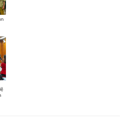
ân
lệ
n