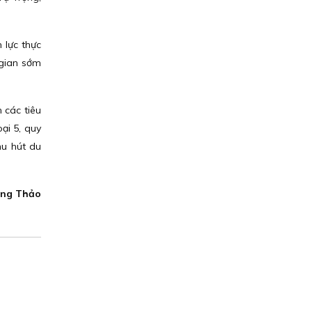
 lực thực
 gian sớm
 các tiêu
oại 5, quy
hu hút du
ng Thảo