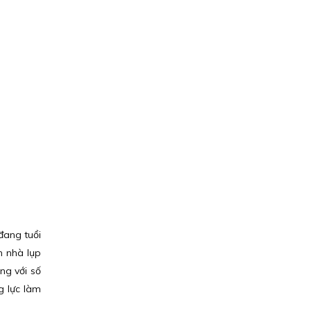
đang tuổi
n nhà lụp
ng với số
g lực làm