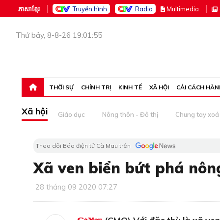
ភាសាខ្មែរ
Truyền hình
Radio
M
ultimedia
Thứ bảy, 8-8-26 19:01:55
THỜI SỰ
CHÍNH TRỊ
KINH TẾ
XÃ HỘI
CẢI CÁCH HÀN
Xã hội
Giáo dục
Nông thôn - Đô thị
Chung tay xoá 
Theo dõi Báo điện tử Cà Mau trên
Xã ven biển bứt phá nôn
28 tháng 09 2020 07:27