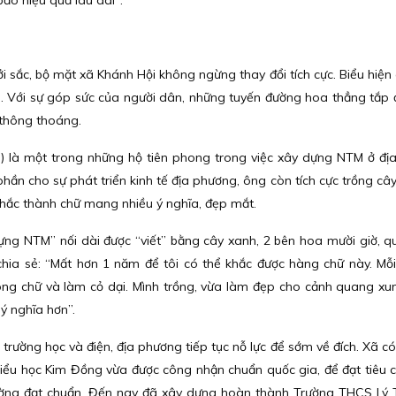
ảo hiệu quả lâu dài".
i sắc, bộ mặt xã Khánh Hội không ngừng thay đổi tích cực. Biểu hiện
i. Với sự góp sức của người dân, những tuyến đường hoa thẳng tắp
 thông thoáng.
 là một trong những hộ tiên phong trong việc xây dựng NTM ở đị
hần cho sự phát triển kinh tế địa phương, ông còn tích cực trồng cây
khắc thành chữ mang nhiều ý nghĩa, đẹp mắt.
ng NTM” nối dài được “viết” bằng cây xanh, 2 bên hoa mười giờ, q
hia sẻ: “Mất hơn 1 năm để tôi có thể khắc được hàng chữ này. Mỗ
i dòng chữ và làm cỏ dại. Mình trồng, vừa làm đẹp cho cảnh quang x
ý nghĩa hơn”.
à trường học và điện, địa phương tiếp tục nỗ lực để sớm về đích. Xã c
u học Kim Đồng vừa được công nhận chuẩn quốc gia, để đạt tiêu c
rường đạt chuẩn. Đến nay đã xây dựng hoàn thành Trường THCS Lý 