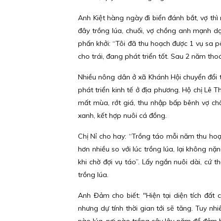
Anh Kiệt hàng ngày đi biển đánh bắt, vợ th
đây trồng lúa, chuối, vợ chồng anh mạnh dạ
phấn khởi: “Tôi đã thu hoạch được 1 vụ sa pô
cho trái, đang phát triển tốt. Sau 2 năm tho
Nhiều nông dân ở xã Khánh Hội chuyển đổi t
phát triển kinh tế ở địa phương. Hộ chị Lê Th
mất mùa, rớt giá, thu nhập bấp bênh vợ chồ
xanh, kết hợp nuôi cá đồng.
Chị Nỉ cho hay: “Trồng táo mỗi năm thu hoạ
hơn nhiều so với lúc trồng lúa, lại không n
khi chờ đợi vụ táo”. Lấy ngắn nuôi dài, cứ 
trồng lúa.
Anh Đảm cho biết: "Hiện tại diện tích đất 
nhưng dự tính thời gian tới sẽ tăng. Tuy nh