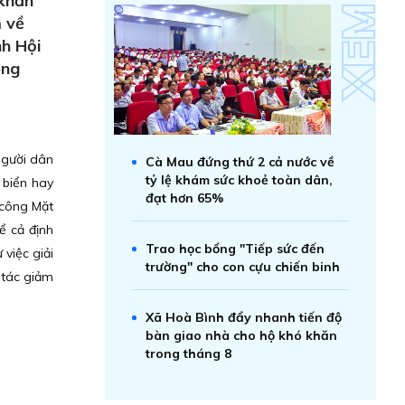
 khăn
m về
nh Hội
ong
người dân
Cà Mau đứng thứ 2 cả nước về
tỷ lệ khám sức khoẻ toàn dân,
 biển hay
đạt hơn 65%
 công Mặt
ể cả định
Trao học bổng "Tiếp sức đến
 việc giải
trường" cho con cựu chiến binh
 tác giảm
Xã Hoà Bình đẩy nhanh tiến độ
bàn giao nhà cho hộ khó khăn
trong tháng 8