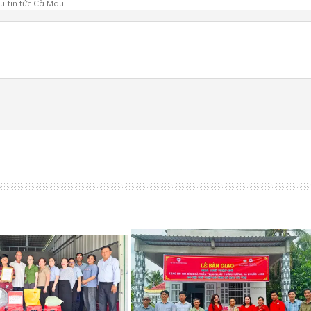
au
tin tức Cà Mau