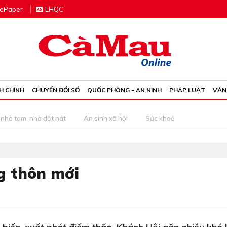
e
P
aper
LHQC
H CHÍNH
CHUYỂN ĐỔI SỐ
QUỐC PHÒNG - AN NINH
PHÁP LUẬT
VĂN
nhà tạm, nhà dột nát
An sinh xã hội
Sức khoẻ
g thôn mới