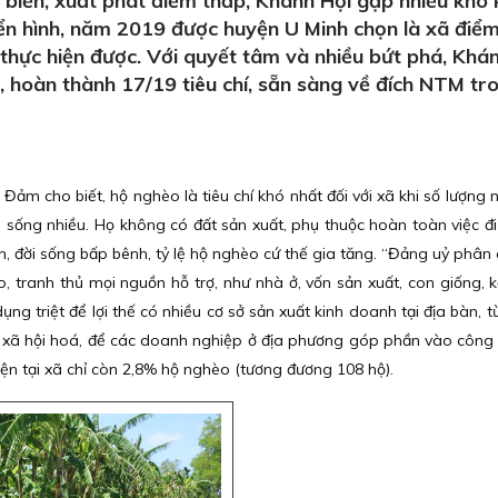
 biển, xuất phát điểm thấp, Khánh Hội gặp nhiều khó
ển hình, năm 2019 được huyện U Minh chọn là xã điể
hực hiện được. Với quyết tâm và nhiều bứt phá, Khá
 hoàn thành 17/19 tiêu chí, sẵn sàng về đích NTM tr
ảm cho biết, hộ nghèo là tiêu chí khó nhất đối với xã khi số lượng 
h sống nhiều. Họ không có đất sản xuất, phụ thuộc hoàn toàn việc đi
n, đời sống bấp bênh, tỷ lệ hộ nghèo cứ thế gia tăng. “Đảng uỷ phân
, tranh thủ mọi nguồn hỗ trợ, như nhà ở, vốn sản xuất, con giống, k
g triệt để lợi thế có nhiều cơ sở sản xuất kinh doanh tại địa bàn, từ
 xã hội hoá, để các doanh nghiệp ở địa phương góp phần vào công
ện tại xã chỉ còn 2,8% hộ nghèo (tương đương 108 hộ).