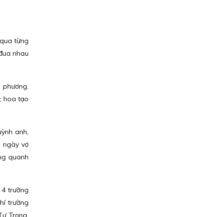
 qua từng
 đua nhau
a phương.
, hoa tạo
uỳnh anh,
i ngày vợ
ung quanh
ó 4 trường
hí trường
Tự Trọng,