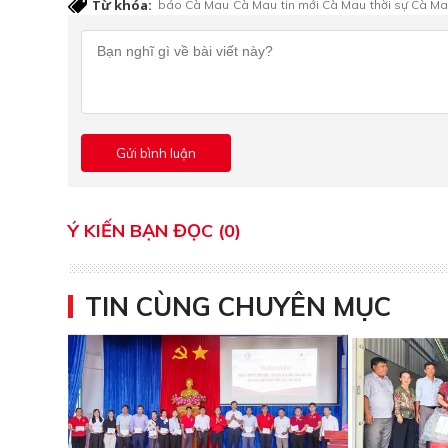
Từ khóa:
báo Cà Mau
Cà Mau
tin mới Cà Mau
thời sự Cà M
Ý KIẾN BẠN ĐỌC (0)
TIN CÙNG CHUYÊN MỤC