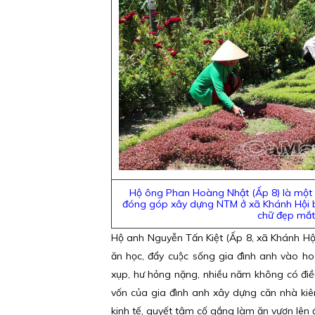
Hộ ông Phan Hoàng Nhật (Ấp 8) là một 
đóng góp xây dựng NTM ở xã Khánh Hội b
chữ đẹp mắt
Hộ anh Nguyễn Tấn Kiệt (Ấp 8, xã Khánh Hội
ăn học, đẩy cuộc sống gia đình anh vào h
xụp, hư hỏng nặng, nhiều năm không có điều
vốn của gia đình anh xây dựng căn nhà kiê
kinh tế, quyết tâm cố gắng làm ăn vươn lên