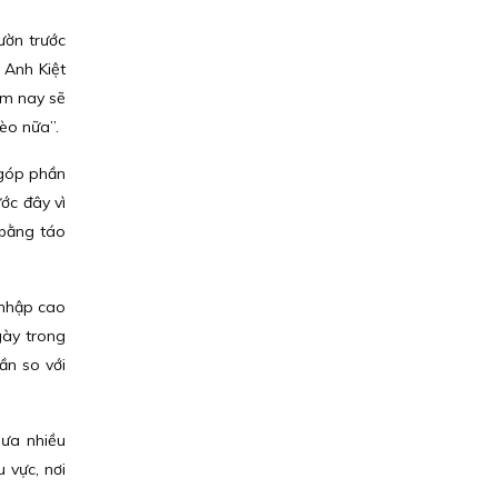
ườn trước
 Anh Kiệt
năm nay sẽ
hèo nữa”.
 góp phần
ước đây vì
 bằng táo
 nhập cao
gày trong
ần so với
hưa nhiều
 vực, nơi