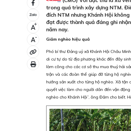
(CMO) Với đặc thù là xã ven
trong quá trình xây dựng NTM. Đi
đích NTM nhưng Khánh Hội không t
đạt được thành quả đáng ghi nhận,
+
năm nay.
-
Giảm nghèo hiệu quả
Phó bí thư Đảng uỷ xã Khánh Hội Châu Minh Đ
di cư tự do từ địa phương khác đến đây sin
làm công cho các cơ sở thu mua thuỷ hải sả
trận và các đoàn thể giúp đỡ từng hộ nghèo
hướng sản xuất cho từng hộ nghèo. Xã tận dụn
quyết việc làm cho người dân đến vận động
nghèo cho Khánh Hội”, ông Đảm cho biết. Hi