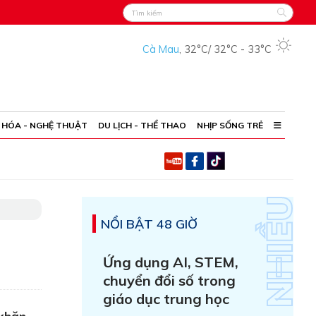
Cà Mau
,
32°C
/
32°C
-
33°C
 HÓA - NGHỆ THUẬT
DU LỊCH - THỂ THAO
NHỊP SỐNG TRẺ
NỔI BẬT 48 GIỜ
Ứng dụng AI, STEM,
chuyển đổi số trong
giáo dục trung học