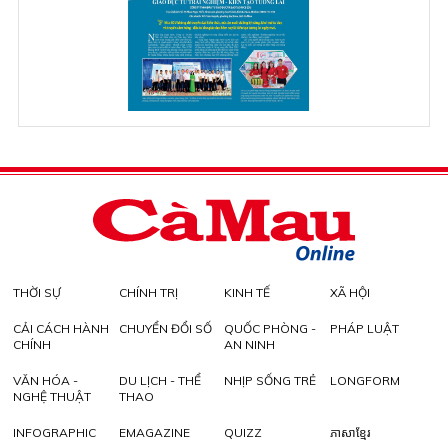
THỜI SỰ
CHÍNH TRỊ
KINH TẾ
XÃ HỘI
CẢI CÁCH HÀNH
CHUYỂN ĐỔI SỐ
QUỐC PHÒNG -
PHÁP LUẬT
CHÍNH
AN NINH
VĂN HÓA -
DU LỊCH - THỂ
NHỊP SỐNG TRẺ
LONGFORM
NGHỆ THUẬT
THAO
INFOGRAPHIC
EMAGAZINE
QUIZZ
ភាសាខ្មែរ