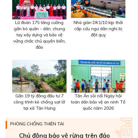
Lữ đoàn 175 tăng cường
Nhà giàn DK1/10 kịp thời
gắn bó quân - dân, chung
cấp cứu ngư dân nghi bị
tay xây dựng và bảo vệ
đột quỵ
vững chắc chủ quyền biển,
đảo
Gần 19 tỷ đồng đầu tư 7
Tân Ân sôi nổi Ngày hội
công trình kè chống sạt lở
toàn dân bảo vệ an ninh Tổ
tại xã Tân Hưng
quốc năm 2026
PHÒNG CHỐNG THIÊN TAI
Chủ động bảo vệ rừng trên đảo