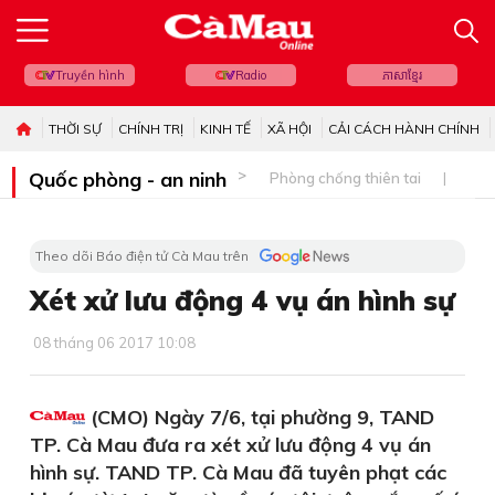
Truyền hình
Radio
ភាសាខ្មែរ
THỜI SỰ
CHÍNH TRỊ
KINH TẾ
XÃ HỘI
CẢI CÁCH HÀNH CHÍNH
Quốc phòng - an ninh
Phòng chống thiên tai
Bi
Theo dõi Báo điện tử Cà Mau trên
Xét xử lưu động 4 vụ án hình sự
08 tháng 06 2017 10:08
(CMO) Ngày 7/6, tại phường 9, TAND
TP. Cà Mau đưa ra xét xử lưu động 4 vụ án
hình sự. TAND TP. Cà Mau đã tuyên phạt các