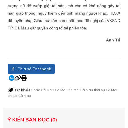
tượng nữ để cướp giật tài sản, mà còn có khả năng gây tai
nạn giao thông, nguy hiểm đến tính mạng người khác. HĐXX
đã tuyên phạt Giàu mức án cao nhất theo đề nghị của VKSND
TP. Cà Mau giữ quyền công tố tại phiên tòa.
Anh Tú
Chia sẻ Facebook
Từ khóa:
báo Cà Mau
Cà Mau
tin mới Cà Mau
thời sự Cà Mau
tin tức Cà Mau
Ý KIẾN BẠN ĐỌC (0)