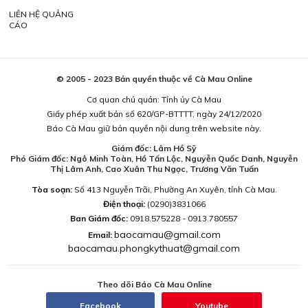
LIÊN HỆ QUẢNG
CÁO
© 2005 - 2023 Bản quyền thuộc về Cà Mau Online
Cơ quan chủ quản: Tỉnh ủy Cà Mau
Giấy phép xuất bản số 620/GP-BTTTT, ngày 24/12/2020
Báo Cà Mau giữ bản quyền nội dung trên website này.
Giám đốc: Lâm Hồ Sỹ
Phó Giám đốc: Ngô Minh Toàn, Hồ Tấn Lộc, Nguyễn Quốc Danh, Nguyễn
Thị Lâm Anh, Cao Xuân Thu Ngọc, Trương Văn Tuấn
Tòa soạn:
Số 413 Nguyễn Trãi, Phường An Xuyên, tỉnh Cà Mau.
Điện thoại:
(0290)3831066
Ban Giám đốc:
0918.575228 - 0913.780557
baocamau@gmail.com
Email:
baocamau.phongkythuat@gmail.com
Theo dõi Báo Cà Mau Online
Facebook
Youtube