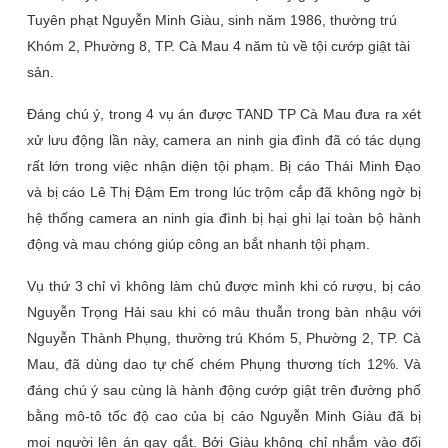
Tuyên phạt Nguyễn Minh Giàu, sinh năm 1986, thường trú
Khóm 2, Phường 8, TP. Cà Mau 4 năm tù về tội cướp giật tài
sản.
Đáng chú ý, trong 4 vụ án được TAND TP Cà Mau đưa ra xét
xử lưu động lần này, camera an ninh gia đình đã có tác dụng
rất lớn trong việc nhận diện tội phạm. Bị cáo Thái Minh Đạo
và bị cáo Lê Thị Đậm Em trong lúc trộm cắp đã không ngờ bị
hệ thống camera an ninh gia đình bị hại ghi lại toàn bộ hành
động và mau chóng giúp công an bắt nhanh tội phạm.
Vụ thứ 3 chỉ vì không làm chủ được mình khi có rượu, bị cáo
Nguyễn Trọng Hải sau khi có mâu thuẫn trong bàn nhậu với
Nguyễn Thành Phụng, thường trú Khóm 5, Phường 2, TP. Cà
Mau, đã dùng dao tự chế chém Phụng thương tích 12%. Và
đáng chú ý sau cùng là hành động cướp giật trên đường phố
bằng mô-tô tốc độ cao của bị cáo Nguyễn Minh Giàu đã bị
mọi người lên án gay gắt. Bởi Giàu không chỉ nhắm vào đối