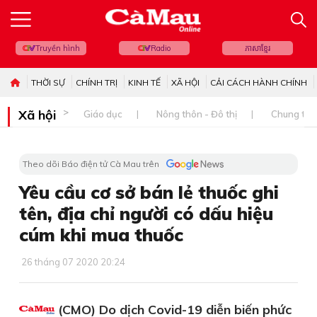
Truyền hình
Radio
ភាសាខ្មែរ
THỜI SỰ
CHÍNH TRỊ
KINH TẾ
XÃ HỘI
CẢI CÁCH HÀNH CHÍNH
Xã hội
Giáo dục
Nông thôn - Đô thị
Chung tay 
Theo dõi Báo điện tử Cà Mau trên
Yêu cầu cơ sở bán lẻ thuốc ghi
tên, địa chỉ người có dấu hiệu
cúm khi mua thuốc
26 tháng 07 2020 20:24
(CMO) Do dịch Covid-19 diễn biến phức