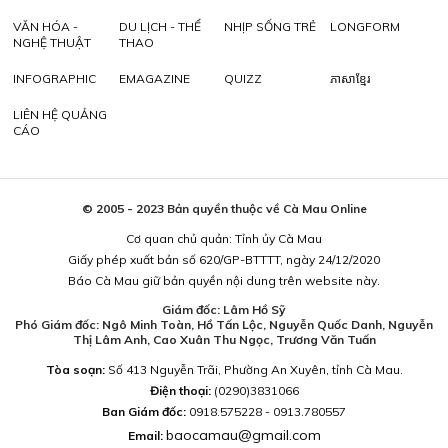
VĂN HÓA -
DU LỊCH - THỂ
NHỊP SỐNG TRẺ
LONGFORM
NGHỆ THUẬT
THAO
INFOGRAPHIC
EMAGAZINE
QUIZZ
ភាសាខ្មែរ
LIÊN HỆ QUẢNG
CÁO
© 2005 - 2023 Bản quyền thuộc về Cà Mau Online
Cơ quan chủ quản: Tỉnh ủy Cà Mau
Giấy phép xuất bản số 620/GP-BTTTT, ngày 24/12/2020
Báo Cà Mau giữ bản quyền nội dung trên website này.
Giám đốc: Lâm Hồ Sỹ
Phó Giám đốc: Ngô Minh Toàn, Hồ Tấn Lộc, Nguyễn Quốc Danh, Nguyễn
Thị Lâm Anh, Cao Xuân Thu Ngọc, Trương Văn Tuấn
Tòa soạn:
Số 413 Nguyễn Trãi, Phường An Xuyên, tỉnh Cà Mau.
Điện thoại:
(0290)3831066
Ban Giám đốc:
0918.575228 - 0913.780557
baocamau@gmail.com
Email: