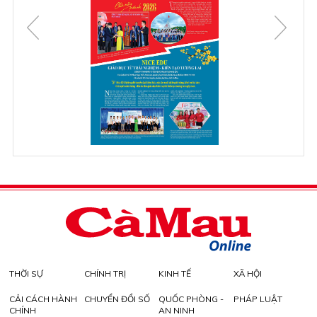
THỜI SỰ
CHÍNH TRỊ
KINH TẾ
XÃ HỘI
CẢI CÁCH HÀNH
CHUYỂN ĐỔI SỐ
QUỐC PHÒNG -
PHÁP LUẬT
CHÍNH
AN NINH