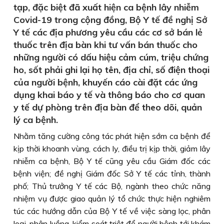
tạp, đặc biệt đã xuất hiện ca bệnh lây nhiễm
Covid-19 trong cộng đồng, Bộ Y tế đề nghị Sở
Y tế các địa phương yêu cầu các cơ sở bán lẻ
thuốc trên địa bàn khi tư vấn bán thuốc cho
những người có dấu hiệu cảm cúm, triệu chứng
ho, sốt phải ghi lại họ tên, địa chỉ, số điện thoại
của người bệnh, khuyến cáo cài đặt các ứng
dụng khai báo y tế và thông báo cho cơ quan
y tế dự phòng trên địa bàn để theo dõi, quản
lý ca bệnh.
Nhằm tăng cường công tác phát hiện sớm ca bệnh để
kịp thời khoanh vùng, cách ly, điều trị kịp thời, giảm lây
nhiễm ca bệnh, Bộ Y tế cũng yêu cầu Giám đốc các
bệnh viện; đề nghị Giám đốc Sở Y tế các tỉnh, thành
phố; Thủ trưởng Y tế các Bộ, ngành theo chức năng
nhiệm vụ được giao quản lý tổ chức thực hiện nghiêm
túc các hướng dẫn của Bộ Y tế về việc sàng lọc, phân
loại, phân luồng, kiểm soát triệt để người bệnh tới khám