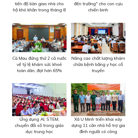
tiến độ bàn giao nhà cho
đến trường" cho con cựu
hộ khó khăn trong tháng 8
chiến binh
Cà Mau đứng thứ 2 cả nước
Nâng cao chất lượng khám
về tỷ lệ khám sức khoẻ
chữa bệnh bằng y học cổ
toàn dân, đạt hơn 65%
truyền
Ứng dụng AI, STEM,
Xã U Minh triển khai xây
chuyển đổi số trong giáo
dựng 11 căn nhà hỗ trợ gia
dục trung học
đình người có công