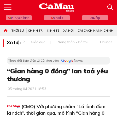
Truyền hình
Radio
ភាសាខ្មែរ
THỜI SỰ
CHÍNH TRỊ
KINH TẾ
XÃ HỘI
CẢI CÁCH HÀNH CHÍNH
Xã hội
Giáo dục
Nông thôn - Đô thị
Chung tay 
Theo dõi Báo điện tử Cà Mau trên
“Gian hàng 0 đồng” lan toả yêu
thương
05 tháng 04 2021 18:53
(CMO) Với phương châm “Lá lành đùm
lá rách”, thời gian qua, mô hình “Gian hàng 0