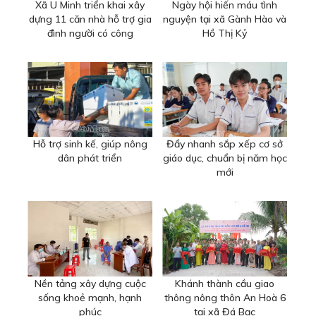
Xã U Minh triển khai xây
Ngày hội hiến máu tình
dựng 11 căn nhà hỗ trợ gia
nguyện tại xã Gành Hào và
đình người có công
Hồ Thị Kỷ
Hỗ trợ sinh kế, giúp nông
Đẩy nhanh sắp xếp cơ sở
dân phát triển
giáo dục, chuẩn bị năm học
mới
Nền tảng xây dựng cuộc
Khánh thành cầu giao
sống khoẻ mạnh, hạnh
thông nông thôn An Hoà 6
phúc
tại xã Đá Bạc