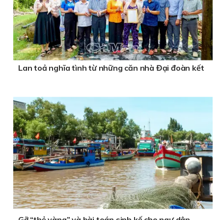
Lan toả nghĩa tình từ những căn nhà Đại đoàn kết
Gỡ “thẻ vàng” và bài toán sinh kế cho ngư dân