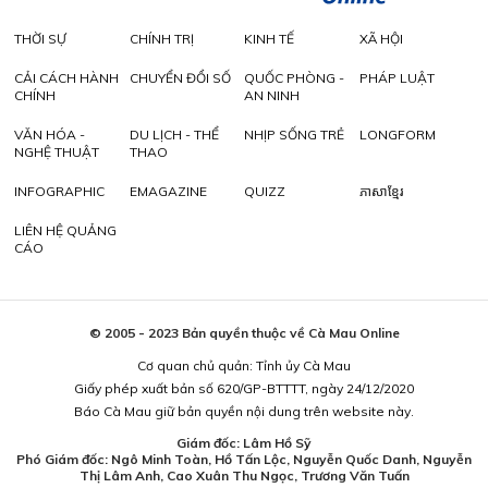
THỜI SỰ
CHÍNH TRỊ
KINH TẾ
XÃ HỘI
CẢI CÁCH HÀNH
CHUYỂN ĐỔI SỐ
QUỐC PHÒNG -
PHÁP LUẬT
CHÍNH
AN NINH
VĂN HÓA -
DU LỊCH - THỂ
NHỊP SỐNG TRẺ
LONGFORM
NGHỆ THUẬT
THAO
INFOGRAPHIC
EMAGAZINE
QUIZZ
ភាសាខ្មែរ
LIÊN HỆ QUẢNG
CÁO
© 2005 - 2023 Bản quyền thuộc về Cà Mau Online
Cơ quan chủ quản: Tỉnh ủy Cà Mau
Giấy phép xuất bản số 620/GP-BTTTT, ngày 24/12/2020
Báo Cà Mau giữ bản quyền nội dung trên website này.
Giám đốc: Lâm Hồ Sỹ
Phó Giám đốc: Ngô Minh Toàn, Hồ Tấn Lộc, Nguyễn Quốc Danh, Nguyễn
Thị Lâm Anh, Cao Xuân Thu Ngọc, Trương Văn Tuấn