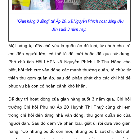
“Gian hàng 0 đồng” tại Ấp 20, xã Nguyễn Phích hoạt động đều
đặn suốt 3 năm nay.
Mặt hàng tại đây chủ yếu là quần áo đủ loại, từ dành cho trẻ
em đến người lớn, có thể là đồ mới hoặc đã qua sử dụng.
Phó chủ tịch Hội LHPN xã Nguyễn Phích Lữ Thu Hồng cho
biết, hội tích cực vận động các mạnh thường quân, tổ chức từ
thiện thu gom quần áo, sau đó phân phát cho các chi hội để
phục vụ bà con có hoàn cảnh khó khăn.
Ðể duy trì hoạt động của gian hàng suốt 3 năm qua, Chi hội
trưởng Chi hội Phụ nữ Ấp 20 Huỳnh Thị Thuỷ cùng chị em
trong chi hội đến từng nhà vận động, thu gom quần áo của
người dân. Sau đó đem về phân loại, giặt ủi rồi đưa vào gian
hàng. “Có những bộ đồ còn mới, những bộ bị sứt chỉ, đứt nút,