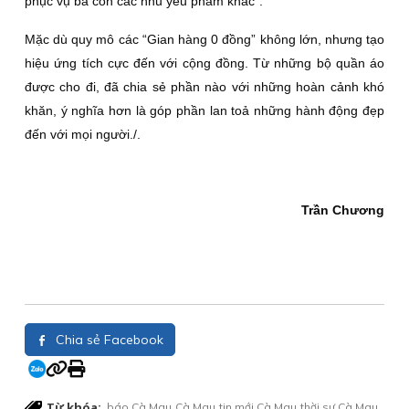
phục vụ bà con các nhu yếu phẩm khác”.
Mặc dù quy mô các “Gian hàng 0 đồng” không lớn, nhưng tạo
hiệu ứng tích cực đến với cộng đồng. Từ những bộ quần áo
được cho đi, đã chia sẻ phần nào với những hoàn cảnh khó
khăn, ý nghĩa hơn là góp phần lan toả những hành động đẹp
đến với mọi người./.
Trần Chương
Chia sẻ Facebook
Từ khóa:
báo Cà Mau
Cà Mau
tin mới Cà Mau
thời sự Cà Mau