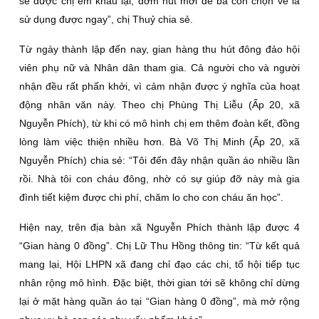
sẽ được chị em khâu lại, đơm nút mới để bà con chọn về là
sử dụng được ngay”, chị Thuỷ chia sẻ.
Từ ngày thành lập đến nay, gian hàng thu hút đông đảo hội
viên phụ nữ và Nhân dân tham gia. Cả người cho và người
nhận đều rất phấn khởi, vì cảm nhận được ý nghĩa của hoạt
động nhân văn này. Theo chị Phùng Thị Liễu (Ấp 20, xã
Nguyễn Phích), từ khi có mô hình chị em thêm đoàn kết, đồng
lòng làm việc thiện nhiều hơn. Bà Võ Thị Minh (Ấp 20, xã
Nguyễn Phích) chia sẻ: “Tôi đến đây nhận quần áo nhiều lần
rồi. Nhà tôi con cháu đông, nhờ có sự giúp đỡ này mà gia
đình tiết kiệm được chi phí, chăm lo cho con cháu ăn học”.
Hiện nay, trên địa bàn xã Nguyễn Phích thành lập được 4
“Gian hàng 0 đồng”. Chị Lữ Thu Hồng thông tin: “Từ kết quả
mang lại, Hội LHPN xã đang chỉ đạo các chi, tổ hội tiếp tục
nhân rộng mô hình. Ðặc biệt, thời gian tới sẽ không chỉ dừng
lại ở mặt hàng quần áo tại “Gian hàng 0 đồng”, mà mở rộng