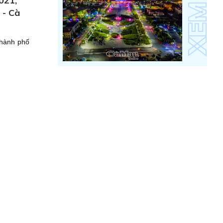
021,
 - Cà
thành phố