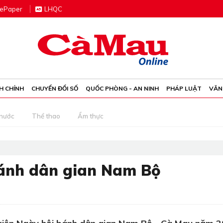
e
P
aper
LHQC
H CHÍNH
CHUYỂN ĐỔI SỐ
QUỐC PHÒNG - AN NINH
PHÁP LUẬT
VĂN
 nước
Thể thao
Ẩm thực
Bánh dân gian Nam Bộ