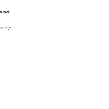
àm mới,
inh thực