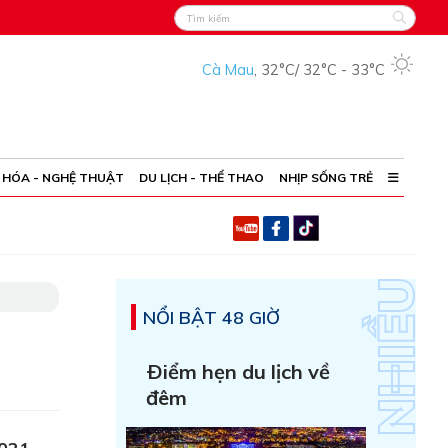
Cà Mau
,
32°C
/
32°C
-
33°C
 HÓA - NGHỆ THUẬT
DU LỊCH - THỂ THAO
NHỊP SỐNG TRẺ
NỔI BẬT 48 GIỜ
Ðiểm hẹn du lịch về
đêm