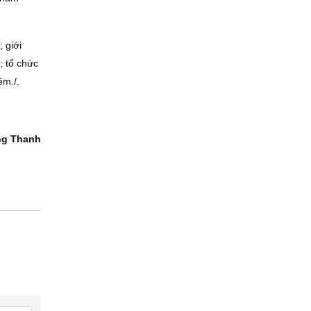
 giới
; tổ chức
êm./.
ng Thanh