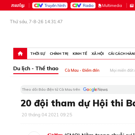
ភាសាខ្មែរ
Truyền hình
Radio
M
ultimedia
Thứ sáu, 7-8-26 14:31:47
THỜI SỰ
CHÍNH TRỊ
KINH TẾ
XÃ HỘI
CẢI CÁCH HÀN
Du lịch - Thể thao
Cà Mau - Điểm đến
Mọi miền đất
Theo dõi Báo điện tử Cà Mau trên
20 đội tham dự Hội thi 
20 tháng 04 2021 09:25