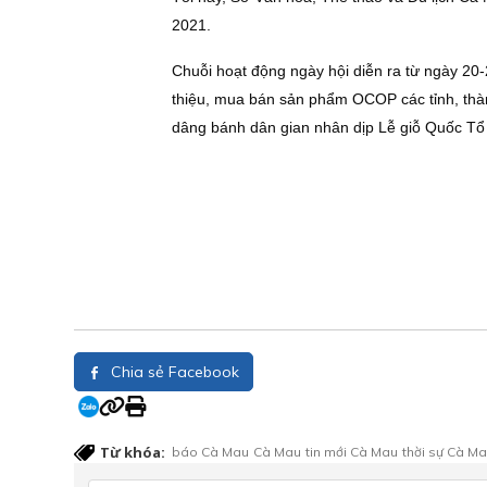
2021.
Chuỗi hoạt động ngày hội diễn ra từ ngày 20-
thiệu, mua bán sản phẩm OCOP các tỉnh, thàn
dâng bánh dân gian nhân dịp Lễ giỗ Quốc Tổ 
Chia sẻ Facebook
Từ khóa:
báo Cà Mau
Cà Mau
tin mới Cà Mau
thời sự Cà M