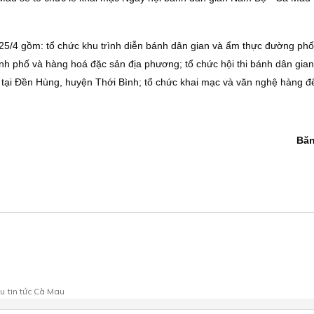
25/4 gồm: tổ chức khu trình diễn bánh dân gian và ẩm thực đường phố;
h phố và hàng hoá đặc sản địa phương; tổ chức hội thi bánh dân gian
tại Đền Hùng, huyện Thới Bình; tổ chức khai mạc và văn nghệ hàng đ
Bă
au
tin tức Cà Mau