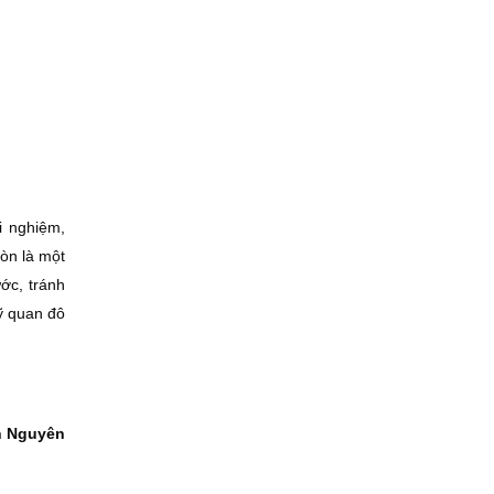
i nghiệm,
òn là một
ớc, tránh
ỹ quan đô
n Nguyên