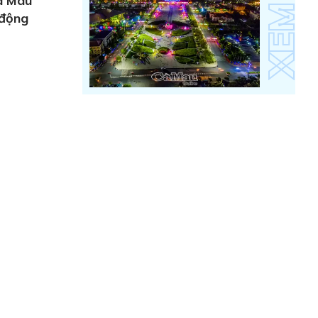
Cà Mau
 động