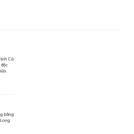
lịch Cà
 độc
iữa
ng bằng
 Long