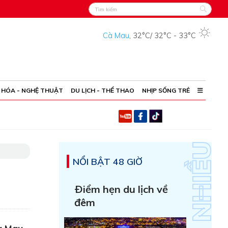
Cà Mau
,
32°C
/
32°C
-
33°C
 HÓA - NGHỆ THUẬT
DU LỊCH - THỂ THAO
NHỊP SỐNG TRẺ
NỔI BẬT 48 GIỜ
Ðiểm hẹn du lịch về
đêm