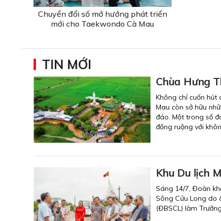
Chuyển đổi số mở hướng phát triển
mới cho Taekwondo Cà Mau
TIN MỚI
Chùa Hưng Th
Không chỉ cuốn hút 
Mau còn sở hữu những
đáo. Một trong số đ
đồng ruộng với không
Khu Du lịch 
Sáng 14/7, Đoàn khả
Sông Cửu Long do ô
(ĐBSCL) làm Trưởng 