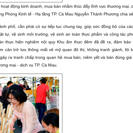
oạt động kinh doanh, mua bán nhằm thúc đẩy lĩnh vực thương mại, d
ưởng Phòng Kinh tế - Hạ tầng TP. Cà Mau Nguyễn Thành Phương chia sẻ
hành phố, cần phải có sự tiếp tục chung tay, góp sức đồng bộ của cá
ật tự, vệ sinh môi trường, vệ sinh an toàn thực phẩm và công tác ph
cần thực hiện nghiêm nội quy Khu ẩm thực đêm đã đề ra, đảm bảo
àm cản trở lưu thông mất vẻ mỹ quan đô thị; không tranh giành, lôi 
 gây ra tranh chấp trong quan hệ mua bán; niêm yết và bán đúng giá 
ương mại - dịch vụ TP. Cà Mau.