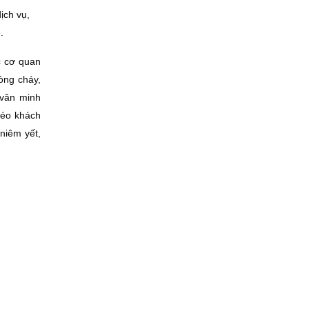
ịch vụ,
.
c cơ quan
òng cháy,
 văn minh
kéo khách
niêm yết,