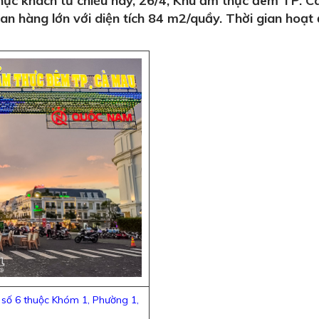
hực khách từ chiều nay, 26/4, Khu ẩm thực đêm TP. 
ian hàng lớn với diện tích 84 m2/quầy. Thời gian hoạt
 số 6 thuộc Khóm 1, Phường 1,