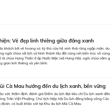
iện: Vẻ đẹp linh thiêng giữa đồng xanh
du khách bởi vẻ hoang sơ, kỳ thú của hệ sinh thái rừng ngập mặn, du 
 ngôi chùa với lịch sử hình thành lâu đời cùng nét kiến trúc vô cùng
ó là chùa Hưng Thiện ở ấp Nước Mặn (xã Hưng Hội), ngôi chùa nằm g
 gian linh thiêng và yên bình.
Mũi Cà Mau hướng đến du lịch xanh, bền vững
o sát, thẩm định, đánh giá Điểm du lịch đạt tiêu chí Du lịch xanh đồ
ng Trần Việt Phường, Chủ tịch Hiệp hội Du lịch đồng bằng sông Cửu
đoàn, có buổi khảo sát tại Khu du lịch Mũi Cà Mau.