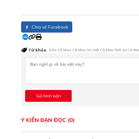
Chia sẻ Facebook
Từ khóa:
báo Cà Mau
Cà Mau
tin mới Cà Mau
thời sự Cà M
Ý KIẾN BẠN ĐỌC (0)