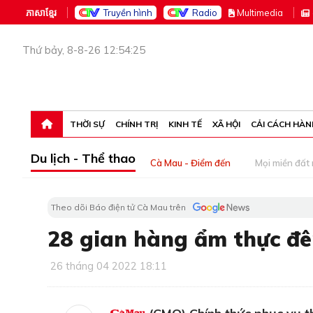
ភាសាខ្មែរ
Truyền hình
Radio
M
ultimedia
Thứ bảy, 8-8-26 12:54:25
THỜI SỰ
CHÍNH TRỊ
KINH TẾ
XÃ HỘI
CẢI CÁCH HÀN
Du lịch - Thể thao
Cà Mau - Điểm đến
Mọi miền đất
Theo dõi Báo điện tử Cà Mau trên
28 gian hàng ẩm thực đ
26 tháng 04 2022 18:11