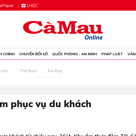
e
P
aper
LHQC
H CHÍNH
CHUYỂN ĐỔI SỐ
QUỐC PHÒNG - AN NINH
PHÁP LUẬT
VĂN
 nước
Thể thao
Ẩm thực
êm phục vụ du khách