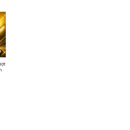
ượt
n