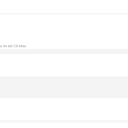
au
tin tức Cà Mau