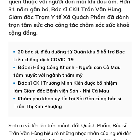
quen thuộc với người dân mỗi khi đau ốm. Hơn
31 năm gắn bó, Bác sĩ CKII Trần Văn Hùng,
Giám đốc Trạm Y tế Xã Quách Phẩm đã dành
trọn tâm sức cho công tác chăm sóc sức khoẻ
cộng đồng.
20 bác sĩ, điều dưỡng từ Quân khu 9 hỗ trợ Bạc
Liêu chống dịch COVID-19
Bác sĩ Hồng Công Khanh - Người con Cà Mau
tâm huyết với ngành thẩm mỹ
Bác sĩ CKII Trương Minh Kiển được bổ nhiệm
làm Giám đốc Bệnh viện Sản - Nhi Cà Mau
Khám phụ khoa uy tín tại Sài Gòn cùng bác sĩ
Trần Thị Kim Phượng
Sinh ra và lớn lên trên mảnh đất Quách Phẩm, Bác sĩ
Trần Văn Hùng hiểu rõ những nhọc nhằn của người dân