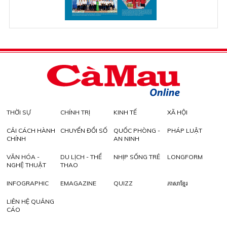
THỜI SỰ
CHÍNH TRỊ
KINH TẾ
XÃ HỘI
CẢI CÁCH HÀNH
CHUYỂN ĐỔI SỐ
QUỐC PHÒNG -
PHÁP LUẬT
CHÍNH
AN NINH
VĂN HÓA -
DU LỊCH - THỂ
NHỊP SỐNG TRẺ
LONGFORM
NGHỆ THUẬT
THAO
INFOGRAPHIC
EMAGAZINE
QUIZZ
ភាសាខ្មែរ
LIÊN HỆ QUẢNG
CÁO