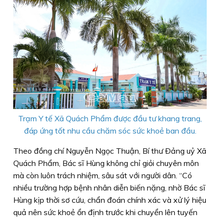
Trạm Y tế Xã Quách Phẩm được đầu tư khang trang,
đáp ứng tốt nhu cầu chăm sóc sức khoẻ ban đầu.
Theo đồng chí Nguyễn Ngọc Thuận, Bí thư Ðảng uỷ Xã
Quách Phẩm, Bác sĩ Hùng không chỉ giỏi chuyên môn
mà còn luôn trách nhiệm, sâu sát với người dân. “Có
nhiều trường hợp bệnh nhân diễn biến nặng, nhờ Bác sĩ
Hùng kịp thời sơ cứu, chẩn đoán chính xác và xử lý hiệu
quả nên sức khoẻ ổn định trước khi chuyển lên tuyến