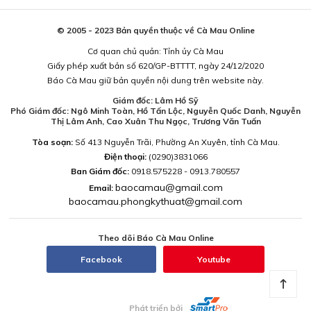
© 2005 - 2023 Bản quyền thuộc về Cà Mau Online
Cơ quan chủ quản: Tỉnh ủy Cà Mau
Giấy phép xuất bản số 620/GP-BTTTT, ngày 24/12/2020
Báo Cà Mau giữ bản quyền nội dung trên website này.
Giám đốc: Lâm Hồ Sỹ
Phó Giám đốc: Ngô Minh Toàn, Hồ Tấn Lộc, Nguyễn Quốc Danh, Nguyễn
Thị Lâm Anh, Cao Xuân Thu Ngọc, Trương Văn Tuấn
Tòa soạn:
Số 413 Nguyễn Trãi, Phường An Xuyên, tỉnh Cà Mau.
Điện thoại:
(0290)3831066
Ban Giám đốc:
0918.575228 - 0913.780557
baocamau@gmail.com
Email:
baocamau.phongkythuat@gmail.com
Theo dõi Báo Cà Mau Online
Facebook
Youtube
Phát triển bởi