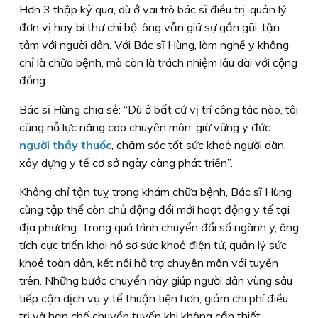
Hơn 3 thập kỷ qua, dù ở vai trò bác sĩ điều trị, quản lý
đơn vị hay bí thư chi bộ, ông vẫn giữ sự gần gũi, tận
tâm với người dân. Với Bác sĩ Hùng, làm nghề y không
chỉ là chữa bệnh, mà còn là trách nhiệm lâu dài với cộng
đồng.
Bác sĩ Hùng chia sẻ: “Dù ở bất cứ vị trí công tác nào, tôi
cũng nỗ lực nâng cao chuyên môn, giữ vững y đức
người thầy thuốc
, chăm sóc tốt sức khoẻ người dân,
xây dựng y tế cơ sở ngày càng phát triển”.
Không chỉ tận tuỵ trong khám chữa bệnh, Bác sĩ Hùng
cùng tập thể còn chủ động đổi mới hoạt động y tế tại
địa phương. Trong quá trình chuyển đổi số ngành y, ông
tích cực triển khai hồ sơ sức khoẻ điện tử, quản lý sức
khoẻ toàn dân, kết nối hỗ trợ chuyên môn với tuyến
trên. Những bước chuyển này giúp người dân vùng sâu
tiếp cận dịch vụ y tế thuận tiện hơn, giảm chi phí điều
trị và hạn chế chuyển tuyến khi không cần thiết.