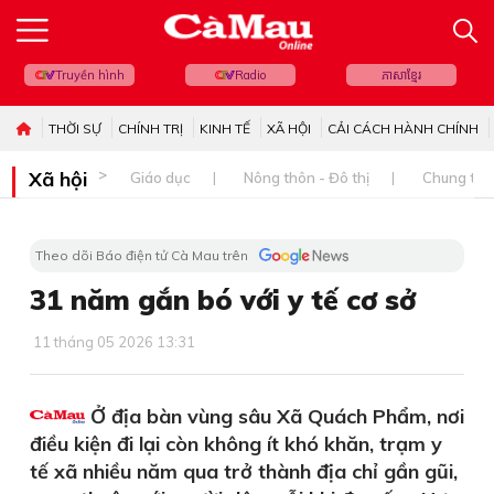
Truyền hình
Radio
ភាសាខ្មែរ
THỜI SỰ
CHÍNH TRỊ
KINH TẾ
XÃ HỘI
CẢI CÁCH HÀNH CHÍNH
Xã hội
Giáo dục
Nông thôn - Đô thị
Chung tay 
Theo dõi Báo điện tử Cà Mau trên
31 năm gắn bó với y tế cơ sở
11 tháng 05 2026 13:31
Ở địa bàn vùng sâu Xã Quách Phẩm, nơi
điều kiện đi lại còn không ít khó khăn, trạm y
tế xã nhiều năm qua trở thành địa chỉ gần gũi,