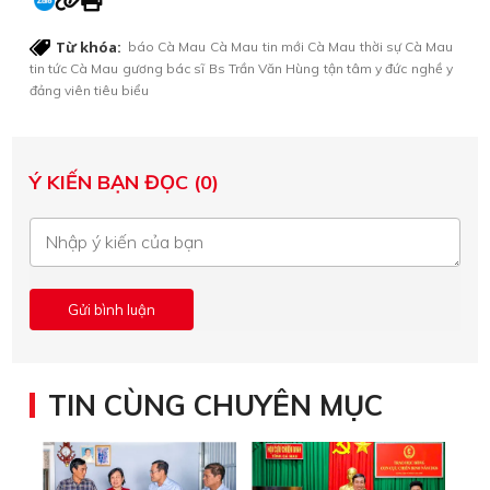
Từ khóa:
báo Cà Mau
Cà Mau
tin mới Cà Mau
thời sự Cà Mau
tin tức Cà Mau
gương bác sĩ
Bs Trần Văn Hùng
tận tâm y đức
nghề y
đảng viên tiêu biểu
Ý KIẾN BẠN ĐỌC (0)
TIN CÙNG CHUYÊN MỤC