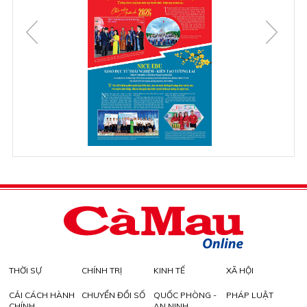
THỜI SỰ
CHÍNH TRỊ
KINH TẾ
XÃ HỘI
CẢI CÁCH HÀNH
CHUYỂN ĐỔI SỐ
QUỐC PHÒNG -
PHÁP LUẬT
CHÍNH
AN NINH