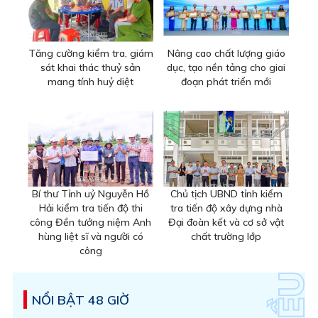
Tăng cường kiểm tra, giám
Nâng cao chất lượng giáo
sát khai thác thuỷ sản
dục, tạo nền tảng cho giai
mang tính huỷ diệt
đoạn phát triển mới
Bí thư Tỉnh uỷ Nguyễn Hồ
Chủ tịch UBND tỉnh kiểm
Hải kiểm tra tiến độ thi
tra tiến độ xây dựng nhà
công Đền tưởng niệm Anh
Đại đoàn kết và cơ sở vật
hùng liệt sĩ và người có
chất trường lớp
công
NỔI BẬT 48 GIỜ