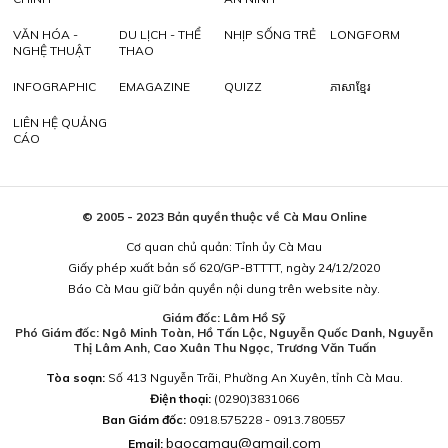
VĂN HÓA -
DU LỊCH - THỂ
NHỊP SỐNG TRẺ
LONGFORM
NGHỆ THUẬT
THAO
INFOGRAPHIC
EMAGAZINE
QUIZZ
ភាសាខ្មែរ
LIÊN HỆ QUẢNG
CÁO
© 2005 - 2023 Bản quyền thuộc về Cà Mau Online
Cơ quan chủ quản: Tỉnh ủy Cà Mau
Giấy phép xuất bản số 620/GP-BTTTT, ngày 24/12/2020
Báo Cà Mau giữ bản quyền nội dung trên website này.
Giám đốc: Lâm Hồ Sỹ
Phó Giám đốc: Ngô Minh Toàn, Hồ Tấn Lộc, Nguyễn Quốc Danh, Nguyễn
Thị Lâm Anh, Cao Xuân Thu Ngọc, Trương Văn Tuấn
Tòa soạn:
Số 413 Nguyễn Trãi, Phường An Xuyên, tỉnh Cà Mau.
Điện thoại:
(0290)3831066
Ban Giám đốc:
0918.575228 - 0913.780557
baocamau@gmail.com
Email: