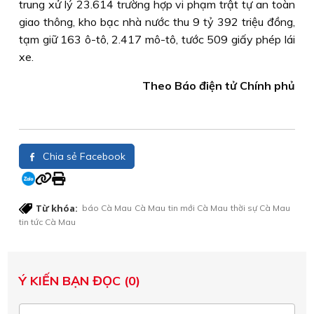
trung xử lý 23.614 trường hợp vi phạm trật tự an toàn
giao thông, kho bạc nhà nước thu 9 tỷ 392 triệu đồng,
tạm giữ 163 ô-tô, 2.417 mô-tô, tước 509 giấy phép lái
xe.
Theo Báo điện tử Chính phủ
Chia sẻ Facebook
Từ khóa:
báo Cà Mau
Cà Mau
tin mới Cà Mau
thời sự Cà Mau
tin tức Cà Mau
Ý KIẾN BẠN ĐỌC (0)