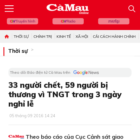
Truyền hình
Radio
ភាសាខ្មែរ
THỜI SỰ
CHÍNH TRỊ
KINH TẾ
XÃ HỘI
CẢI CÁCH HÀNH CHÍNH
Thời sự
Theo dõi Báo điện tử Cà Mau trên
33 người chết, 59 người bị
thương vì TNGT trong 3 ngày
nghỉ lễ
05 tháng 09 2016 14:24
Theo báo cáo của Cục Cảnh sát giao