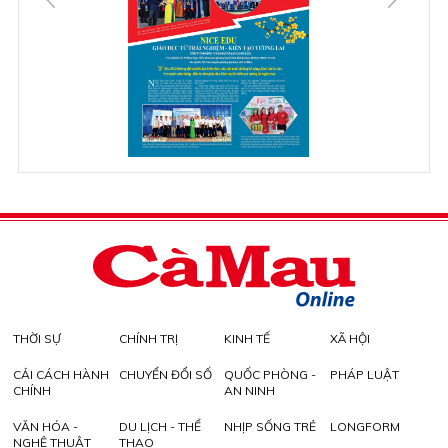
THỜI SỰ
CHÍNH TRỊ
KINH TẾ
XÃ HỘI
CẢI CÁCH HÀNH
CHUYỂN ĐỔI SỐ
QUỐC PHÒNG -
PHÁP LUẬT
CHÍNH
AN NINH
VĂN HÓA -
DU LỊCH - THỂ
NHỊP SỐNG TRẺ
LONGFORM
NGHỆ THUẬT
THAO