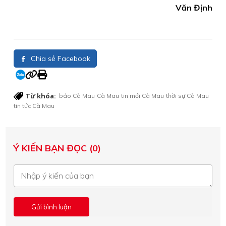
Văn Định
Chia sẻ Facebook
Từ khóa:
báo Cà Mau
Cà Mau
tin mới Cà Mau
thời sự Cà Mau
tin tức Cà Mau
Ý KIẾN BẠN ĐỌC (0)