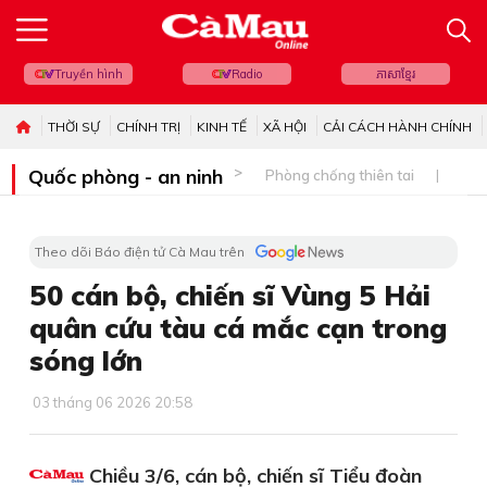
Truyền hình
Radio
ភាសាខ្មែរ
THỜI SỰ
CHÍNH TRỊ
KINH TẾ
XÃ HỘI
CẢI CÁCH HÀNH CHÍNH
Quốc phòng - an ninh
Phòng chống thiên tai
Bi
Theo dõi Báo điện tử Cà Mau trên
50 cán bộ, chiến sĩ Vùng 5 Hải
quân cứu tàu cá mắc cạn trong
sóng lớn
03 tháng 06 2026 20:58
Chiều 3/6, cán bộ, chiến sĩ Tiểu đoàn