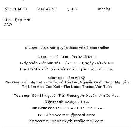
INFOGRAPHIC
EMAGAZINE
QUIZZ
ភាសាខ្មែរ
LIÊN HỆ QUẢNG
CÁO
© 2005 - 2023 Bản quyền thuộc về Cà Mau Online
Cơ quan chủ quản: Tỉnh ủy Cà Mau
Giấy phép xuất bản số 620/GP-BTTTT, ngày 24/12/2020
Báo Cà Mau giữ bản quyền nội dung trên website này.
Giám đốc: Lâm Hồ Sỹ
Phó Giám đốc: Ngô Minh Toàn, Hồ Tấn Lộc, Nguyễn Quốc Danh, Nguyễn
Thị Lâm Anh, Cao Xuân Thu Ngọc, Trương Văn Tuấn
Tòa soạn:
Số 413 Nguyễn Trãi, Phường An Xuyên, tỉnh Cà Mau.
Điện thoại:
(0290)3831066
Ban Giám đốc:
0918.575228 - 0913.780557
baocamau@gmail.com
Email:
baocamau.phongkythuat@gmail.com