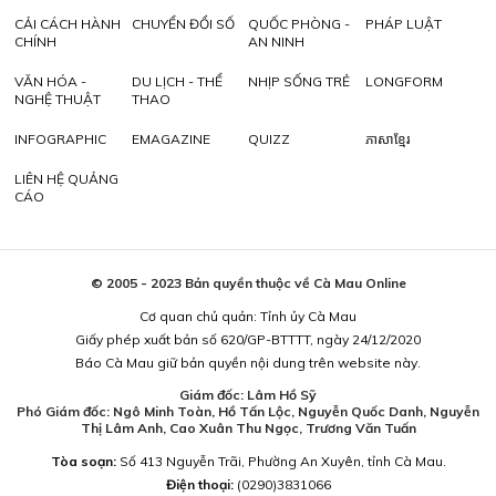
CẢI CÁCH HÀNH
CHUYỂN ĐỔI SỐ
QUỐC PHÒNG -
PHÁP LUẬT
CHÍNH
AN NINH
VĂN HÓA -
DU LỊCH - THỂ
NHỊP SỐNG TRẺ
LONGFORM
NGHỆ THUẬT
THAO
INFOGRAPHIC
EMAGAZINE
QUIZZ
ភាសាខ្មែរ
LIÊN HỆ QUẢNG
CÁO
© 2005 - 2023 Bản quyền thuộc về Cà Mau Online
Cơ quan chủ quản: Tỉnh ủy Cà Mau
Giấy phép xuất bản số 620/GP-BTTTT, ngày 24/12/2020
Báo Cà Mau giữ bản quyền nội dung trên website này.
Giám đốc: Lâm Hồ Sỹ
Phó Giám đốc: Ngô Minh Toàn, Hồ Tấn Lộc, Nguyễn Quốc Danh, Nguyễn
Thị Lâm Anh, Cao Xuân Thu Ngọc, Trương Văn Tuấn
Tòa soạn:
Số 413 Nguyễn Trãi, Phường An Xuyên, tỉnh Cà Mau.
Điện thoại:
(0290)3831066