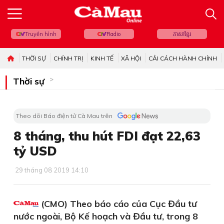
Truyền hình
Radio
ភាសាខ្មែរ
THỜI SỰ
CHÍNH TRỊ
KINH TẾ
XÃ HỘI
CẢI CÁCH HÀNH CHÍNH
Thời sự
Theo dõi Báo điện tử Cà Mau trên
8 tháng, thu hút FDI đạt 22,63
tỷ USD
29 tháng 08 2019 14:10
(CMO) Theo báo cáo của Cục Đầu tư
nước ngoài, Bộ Kế hoạch và Đầu tư, trong 8