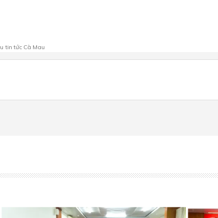
au
tin tức Cà Mau