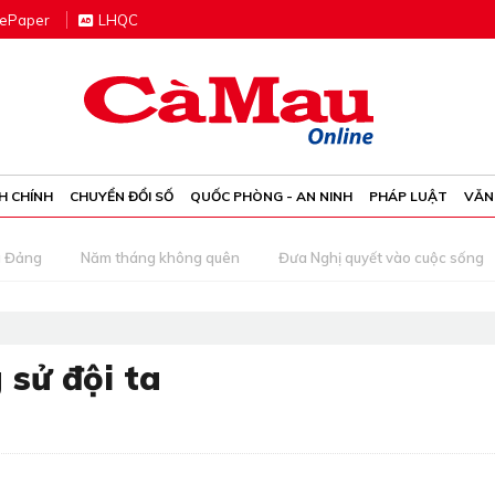
e
P
aper
LHQC
H CHÍNH
CHUYỂN ĐỔI SỐ
QUỐC PHÒNG - AN NINH
PHÁP LUẬT
VĂN
g Đảng
Năm tháng không quên
Đưa Nghị quyết vào cuộc sống
 sử đội ta