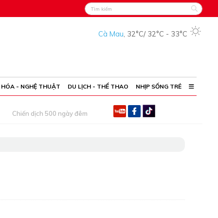
Cà Mau
,
32°C
/
32°C
-
33°C
 HÓA - NGHỆ THUẬT
DU LỊCH - THỂ THAO
NHỊP SỐNG TRẺ
Chiến dịch 500 ngày đêm