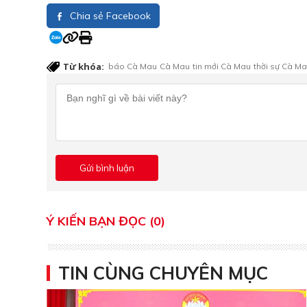
Chia sẻ Facebook
Từ khóa:
báo Cà Mau
Cà Mau
tin mới Cà Mau
thời sự Cà M
Ý KIẾN BẠN ĐỌC (0)
TIN CÙNG CHUYÊN MỤC