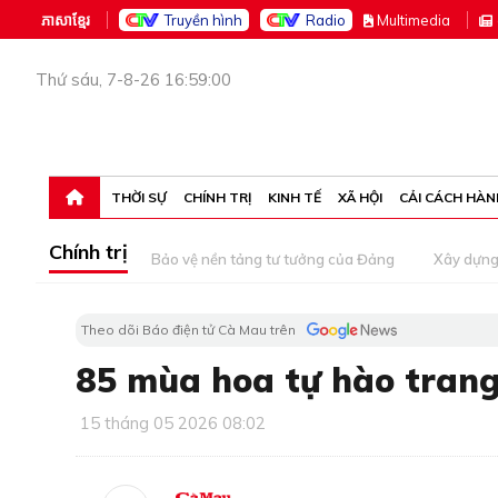
ភាសាខ្មែរ
Truyền hình
Radio
M
ultimedia
Thứ sáu, 7-8-26 16:59:00
THỜI SỰ
CHÍNH TRỊ
KINH TẾ
XÃ HỘI
CẢI CÁCH HÀN
Chính trị
Bảo vệ nền tảng tư tưởng của Đảng
Xây dựn
Theo dõi Báo điện tử Cà Mau trên
85 mùa hoa tự hào trang
15 tháng 05 2026 08:02