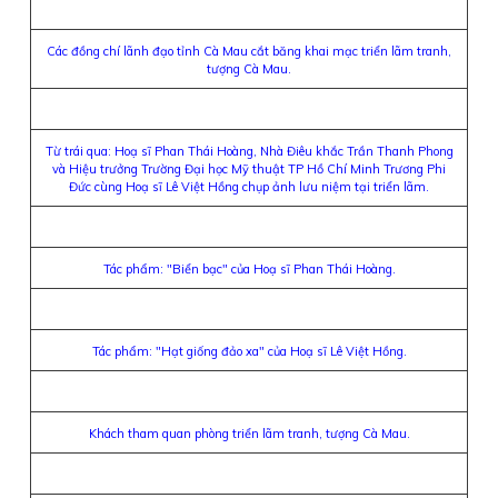
Các đồng chí lãnh đạo tỉnh Cà Mau cắt băng khai mạc triển lãm tranh,
tượng Cà Mau.
Từ trái qua: Hoạ sĩ Phan Thái Hoàng, Nhà Điêu khắc Trần Thanh Phong
và Hiệu trưởng Trường Đại học Mỹ thuật TP Hồ Chí Minh Trương Phi
Đức cùng Hoạ sĩ Lê Việt Hồng chụp ảnh lưu niệm tại triển lãm.
Tác phẩm: "Biển bạc" của Hoạ sĩ Phan Thái Hoàng.
Tác phẩm: "Hạt giống đảo xa" của Hoạ sĩ Lê Việt Hồng.
Khách tham quan phòng triển lãm tranh, tượng Cà Mau.