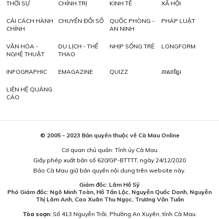
THỜI SỰ
CHÍNH TRỊ
KINH TẾ
XÃ HỘI
CẢI CÁCH HÀNH
CHUYỂN ĐỔI SỐ
QUỐC PHÒNG -
PHÁP LUẬT
CHÍNH
AN NINH
VĂN HÓA -
DU LỊCH - THỂ
NHỊP SỐNG TRẺ
LONGFORM
NGHỆ THUẬT
THAO
INFOGRAPHIC
EMAGAZINE
QUIZZ
ភាសាខ្មែរ
LIÊN HỆ QUẢNG
CÁO
© 2005 - 2023 Bản quyền thuộc về Cà Mau Online
Cơ quan chủ quản: Tỉnh ủy Cà Mau
Giấy phép xuất bản số 620/GP-BTTTT, ngày 24/12/2020
Báo Cà Mau giữ bản quyền nội dung trên website này.
Giám đốc: Lâm Hồ Sỹ
Phó Giám đốc: Ngô Minh Toàn, Hồ Tấn Lộc, Nguyễn Quốc Danh, Nguyễn
Thị Lâm Anh, Cao Xuân Thu Ngọc, Trương Văn Tuấn
Tòa soạn:
Số 413 Nguyễn Trãi, Phường An Xuyên, tỉnh Cà Mau.