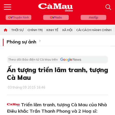
Truyền hình
Radio
ភាសាខ្មែរ
THỜI SỰ
CHÍNH TRỊ
KINH TẾ
XÃ HỘI
CẢI CÁCH HÀNH CHÍNH
Phóng sự ảnh
Theo dõi Báo điện tử Cà Mau trên
Ấn tượng triển lãm tranh, tượng
Cà Mau
03 tháng 09 2015 16:46
Triển lãm tranh, tượng Cà Mau của Nhà
Ðiêu khắc Trần Thanh Phong và 2 Hoạ sĩ: