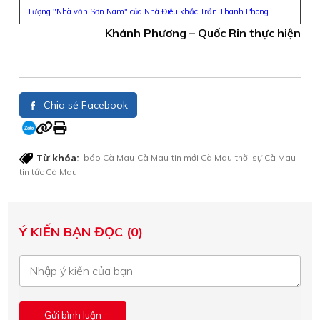
Tượng "Nhà văn Sơn Nam" của Nhà Điêu khắc Trần Thanh Phong.
Khánh Phương – Quốc Rin thực hiện
Chia sẻ Facebook
Từ khóa:
báo Cà Mau
Cà Mau
tin mới Cà Mau
thời sự Cà Mau
tin tức Cà Mau
Ý KIẾN BẠN ĐỌC (0)