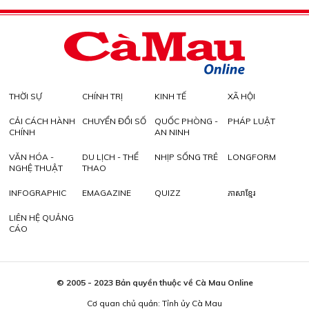
THỜI SỰ
CHÍNH TRỊ
KINH TẾ
XÃ HỘI
CẢI CÁCH HÀNH
CHUYỂN ĐỔI SỐ
QUỐC PHÒNG -
PHÁP LUẬT
CHÍNH
AN NINH
VĂN HÓA -
DU LỊCH - THỂ
NHỊP SỐNG TRẺ
LONGFORM
NGHỆ THUẬT
THAO
INFOGRAPHIC
EMAGAZINE
QUIZZ
ភាសាខ្មែរ
LIÊN HỆ QUẢNG
CÁO
© 2005 - 2023 Bản quyền thuộc về Cà Mau Online
Cơ quan chủ quản: Tỉnh ủy Cà Mau