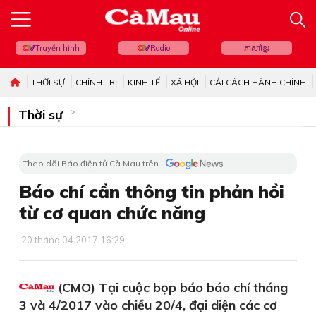
Truyền hình
Radio
ភាសាខ្មែរ
THỜI SỰ
CHÍNH TRỊ
KINH TẾ
XÃ HỘI
CẢI CÁCH HÀNH CHÍNH
Thời sự
Theo dõi Báo điện tử Cà Mau trên
Báo chí cần thông tin phản hồi
từ cơ quan chức năng
20 tháng 04 2017 16:29
(CMO) Tại cuộc bọp báo báo chí tháng
3 và 4/2017 vào chiều 20/4, đại diện các cơ