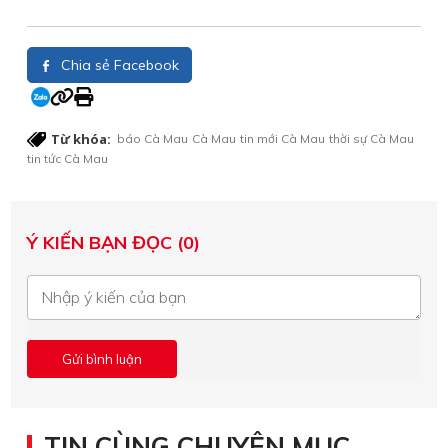
Chia sẻ Facebook
Từ khóa:
báo Cà Mau
Cà Mau
tin mới Cà Mau
thời sự Cà Mau
tin tức Cà Mau
Ý KIẾN BẠN ĐỌC (0)
TIN CÙNG CHUYÊN MỤC