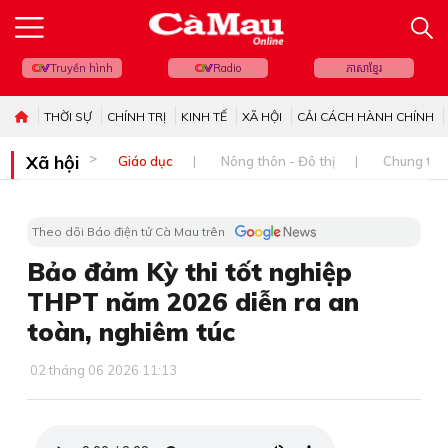
Truyền hình
Radio
ភាសាខ្មែរ
THỜI SỰ
CHÍNH TRỊ
KINH TẾ
XÃ HỘI
CẢI CÁCH HÀNH CHÍNH
Xã hội
Giáo dục
Nông thôn - Đô thị
Chung tay 
Theo dõi Báo điện tử Cà Mau trên
Bảo đảm Kỳ thi tốt nghiệp
THPT năm 2026 diễn ra an
toàn, nghiêm túc
02 tháng 06 2026 11:13