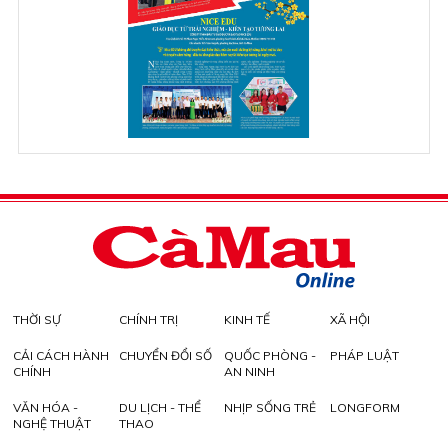
THỜI SỰ
CHÍNH TRỊ
KINH TẾ
XÃ HỘI
CẢI CÁCH HÀNH
CHUYỂN ĐỔI SỐ
QUỐC PHÒNG -
PHÁP LUẬT
CHÍNH
AN NINH
VĂN HÓA -
DU LỊCH - THỂ
NHỊP SỐNG TRẺ
LONGFORM
NGHỆ THUẬT
THAO