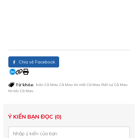
Chia sẻ Facebook
Từ khóa:
báo Cà Mau
Cà Mau
tin mới Cà Mau
thời sự Cà Mau
tin tức Cà Mau
Ý KIẾN BẠN ĐỌC (0)