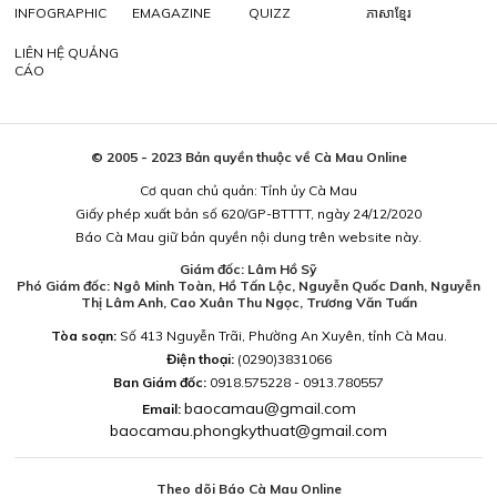
INFOGRAPHIC
EMAGAZINE
QUIZZ
ភាសាខ្មែរ
LIÊN HỆ QUẢNG
CÁO
© 2005 - 2023 Bản quyền thuộc về Cà Mau Online
Cơ quan chủ quản: Tỉnh ủy Cà Mau
Giấy phép xuất bản số 620/GP-BTTTT, ngày 24/12/2020
Báo Cà Mau giữ bản quyền nội dung trên website này.
Giám đốc: Lâm Hồ Sỹ
Phó Giám đốc: Ngô Minh Toàn, Hồ Tấn Lộc, Nguyễn Quốc Danh, Nguyễn
Thị Lâm Anh, Cao Xuân Thu Ngọc, Trương Văn Tuấn
Tòa soạn:
Số 413 Nguyễn Trãi, Phường An Xuyên, tỉnh Cà Mau.
Điện thoại:
(0290)3831066
Ban Giám đốc:
0918.575228 - 0913.780557
baocamau@gmail.com
Email:
baocamau.phongkythuat@gmail.com
Theo dõi Báo Cà Mau Online