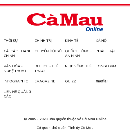
THỜI SỰ
CHÍNH TRỊ
KINH TẾ
XÃ HỘI
CẢI CÁCH HÀNH
CHUYỂN ĐỔI SỐ
QUỐC PHÒNG -
PHÁP LUẬT
CHÍNH
AN NINH
VĂN HÓA -
DU LỊCH - THỂ
NHỊP SỐNG TRẺ
LONGFORM
NGHỆ THUẬT
THAO
INFOGRAPHIC
EMAGAZINE
QUIZZ
ភាសាខ្មែរ
LIÊN HỆ QUẢNG
CÁO
© 2005 - 2023 Bản quyền thuộc về Cà Mau Online
Cơ quan chủ quản: Tỉnh ủy Cà Mau