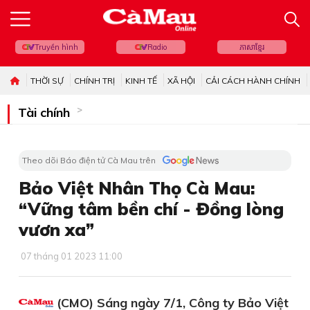
Truyền hình
Radio
ភាសាខ្មែរ
THỜI SỰ
CHÍNH TRỊ
KINH TẾ
XÃ HỘI
CẢI CÁCH HÀNH CHÍNH
Tài chính
Theo dõi Báo điện tử Cà Mau trên
Bảo Việt Nhân Thọ Cà Mau:
“Vững tâm bền chí - Đồng lòng
vươn xa”
07 tháng 01 2023 11:00
(CMO) Sáng ngày 7/1, Công ty Bảo Việt