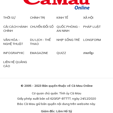
THỜI SỰ
CHÍNH TRỊ
KINH TẾ
XÃ HỘI
CẢI CÁCH HÀNH
CHUYỂN ĐỔI SỐ
QUỐC PHÒNG -
PHÁP LUẬT
CHÍNH
AN NINH
VĂN HÓA -
DU LỊCH - THỂ
NHỊP SỐNG TRẺ
LONGFORM
NGHỆ THUẬT
THAO
INFOGRAPHIC
EMAGAZINE
QUIZZ
ភាសាខ្មែរ
LIÊN HỆ QUẢNG
CÁO
© 2005 - 2023 Bản quyền thuộc về Cà Mau Online
Cơ quan chủ quản: Tỉnh ủy Cà Mau
Giấy phép xuất bản số 620/GP-BTTTT, ngày 24/12/2020
Báo Cà Mau giữ bản quyền nội dung trên website này.
Giám đốc: Lâm Hồ Sỹ