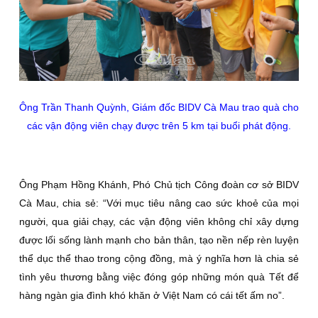
Ông Trần Thanh Quỳnh, Giám đốc BIDV Cà Mau trao quà cho
các vận động viên chạy được trên 5 km tại buổi phát động.
Ông Phạm Hồng Khánh, Phó Chủ tịch Công đoàn cơ sở BIDV
Cà Mau, chia sẻ: “Với mục tiêu nâng cao sức khoẻ của mọi
người, qua giải chạy, các vận động viên không chỉ xây dựng
được lối sống lành mạnh cho bản thân, tạo nền nếp rèn luyện
thể dục thể thao trong cộng đồng, mà ý nghĩa hơn là chia sẻ
tình yêu thương
bằng việc đóng góp những món quà Tết để
hàng ngàn gia đình khó khăn ở Việt Nam có cái tết ấm no”.