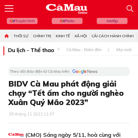
Truyền hình
Radio
ភាសាខ្មែរ
THỜI SỰ
CHÍNH TRỊ
KINH TẾ
XÃ HỘI
CẢI CÁCH HÀNH CHÍNH
Du lịch - Thể thao
Cà Mau - Điểm đến
Mọi miền đ
Theo dõi Báo điện tử Cà Mau trên
BIDV Cà Mau phát động giải
chạy “Tết ấm cho người nghèo
Xuân Quý Mão 2023”
05 tháng 11 2022 11:07
(CMO) Sáng ngày 5/11, hoà cùng với