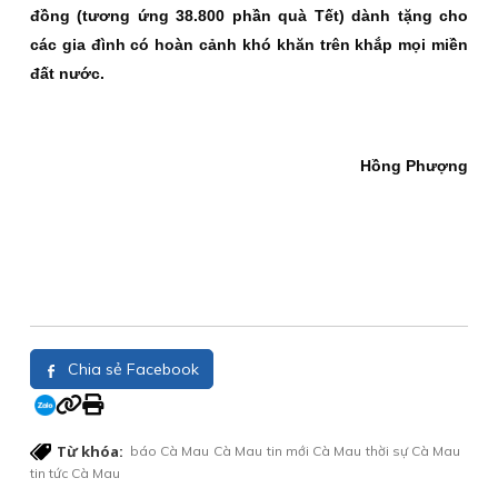
đồng (tương ứng 38.800 phần quà Tết) dành tặng cho
các gia đình có hoàn cảnh khó khăn trên khắp mọi miền
đất nước.
Hồng Phượng
Chia sẻ Facebook
Từ khóa:
báo Cà Mau
Cà Mau
tin mới Cà Mau
thời sự Cà Mau
tin tức Cà Mau