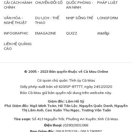
CẢI CÁCH HÀNH
CHUYỂN ĐỔI SỐ
QUỐC PHÒNG -
PHÁP LUẬT
CHÍNH
AN NINH
VĂN HÓA -
DU LỊCH - THỂ
NHỊP SỐNG TRẺ
LONGFORM
NGHỆ THUẬT
THAO
INFOGRAPHIC
EMAGAZINE
QUIZZ
ភាសាខ្មែរ
LIÊN HỆ QUẢNG
CÁO
© 2005 - 2023 Bản quyền thuộc về Cà Mau Online
Cơ quan chủ quản: Tỉnh ủy Cà Mau
Giấy phép xuất bản số 620/GP-BTTTT, ngày 24/12/2020
Báo Cà Mau giữ bản quyền nội dung trên website này.
Giám đốc: Lâm Hồ Sỹ
Phó Giám đốc: Ngô Minh Toàn, Hồ Tấn Lộc, Nguyễn Quốc Danh, Nguyễn
Thị Lâm Anh, Cao Xuân Thu Ngọc, Trương Văn Tuấn
Tòa soạn:
Số 413 Nguyễn Trãi, Phường An Xuyên, tỉnh Cà Mau.
Điện thoại:
(0290)3831066
Ban Giám đốc:
0918.575228 - 0913.780557