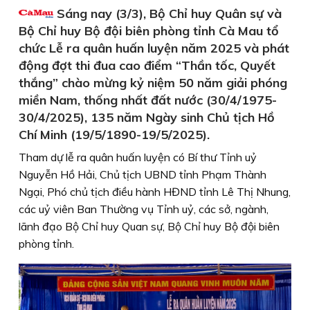
Sáng nay (3/3), Bộ Chỉ huy Quân sự và
Bộ Chỉ huy Bộ đội biên phòng tỉnh Cà Mau tổ
chức Lễ ra quân huấn luyện năm 2025 và phát
động đợt thi đua cao điểm “Thần tốc, Quyết
thắng” chào mừng kỷ niệm 50 năm giải phóng
miền Nam, thống nhất đất nước (30/4/1975-
30/4/2025), 135 năm Ngày sinh Chủ tịch Hồ
Chí Minh (19/5/1890-19/5/2025).
Tham dự lễ ra quân huấn luyện có Bí thư Tỉnh uỷ
Nguyễn Hồ Hải, Chủ tịch UBND tỉnh Phạm Thành
Ngại, Phó chủ tịch điều hành HĐND tỉnh Lê Thị Nhung,
các uỷ viên Ban Thường vụ Tỉnh uỷ, các sở, ngành,
lãnh đạo Bộ Chỉ huy Quan sự, Bộ Chỉ huy Bộ đội biên
phòng tỉnh.