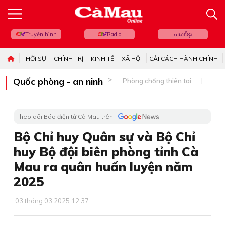
Truyền hình
Radio
ភាសាខ្មែរ
THỜI SỰ
CHÍNH TRỊ
KINH TẾ
XÃ HỘI
CẢI CÁCH HÀNH CHÍNH
Quốc phòng - an ninh
Phòng chống thiên tai
Bi
Theo dõi Báo điện tử Cà Mau trên
Bộ Chỉ huy Quân sự và Bộ Chỉ
huy Bộ đội biên phòng tỉnh Cà
Mau ra quân huấn luyện năm
2025
03 tháng 03 2025 12:37