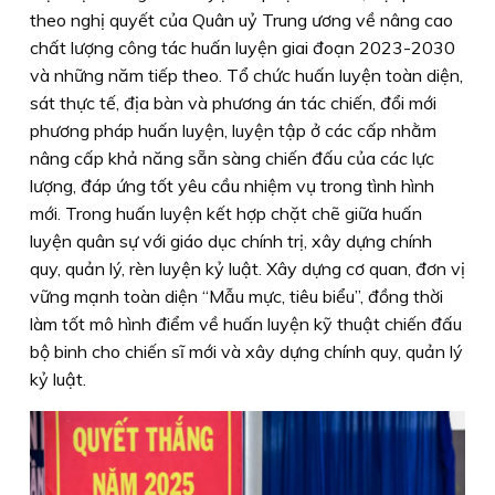
theo nghị quyết của Quân uỷ Trung ương về nâng cao
chất lượng công tác huấn luyện giai đoạn 2023-2030
và những năm tiếp theo. Tổ chức huấn luyện toàn diện,
sát thực tế, địa bàn và phương án tác chiến, đổi mới
phương pháp huấn luyện, luyện tập ở các cấp nhằm
nâng cấp khả năng sẵn sàng chiến đấu của các lực
lượng, đáp ứng tốt yêu cầu nhiệm vụ trong tình hình
mới. Trong huấn luyện kết hợp chặt chẽ giữa huấn
luyện quân sự với giáo dục chính trị, xây dựng chính
quy, quản lý, rèn luyện kỷ luật. Xây dựng cơ quan, đơn vị
vững mạnh toàn diện “Mẫu mực, tiêu biểu”, đồng thời
làm tốt mô hình điểm về huấn luyện kỹ thuật chiến đấu
bộ binh cho chiến sĩ mới và xây dựng chính quy, quản lý
kỷ luật.