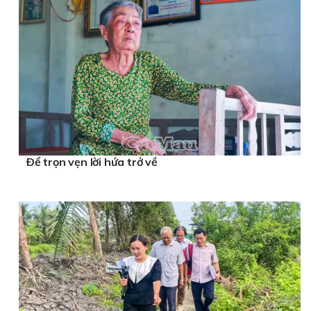
Ðể trọn vẹn lời hứa trở về