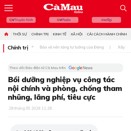
Truyền hình
Radio
ភាសាខ្មែរ
THỜI SỰ
CHÍNH TRỊ
KINH TẾ
XÃ HỘI
CẢI CÁCH HÀNH CHÍNH
Chính trị
Bảo vệ nền tảng tư tưởng của Đảng
Xây dự
Theo dõi Báo điện tử Cà Mau trên
Bồi dưỡng nghiệp vụ công tác
nội chính và phòng, chống tham
nhũng, lãng phí, tiêu cực
28 tháng 05 2026 11:28