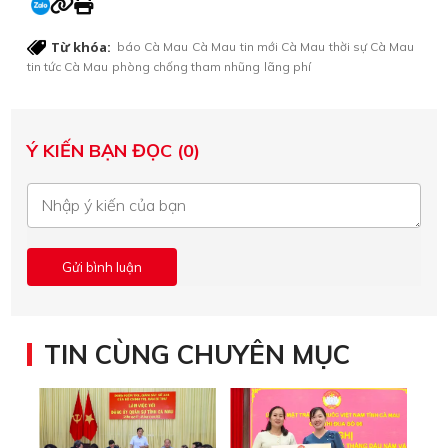
Từ khóa:
báo Cà Mau
Cà Mau
tin mới Cà Mau
thời sự Cà Mau
tin tức Cà Mau
phòng chống tham nhũng
lãng phí
Ý KIẾN BẠN ĐỌC (0)
TIN CÙNG CHUYÊN MỤC