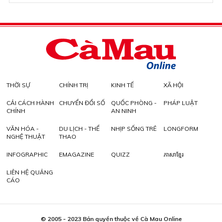
THỜI SỰ
CHÍNH TRỊ
KINH TẾ
XÃ HỘI
CẢI CÁCH HÀNH
CHUYỂN ĐỔI SỐ
QUỐC PHÒNG -
PHÁP LUẬT
CHÍNH
AN NINH
VĂN HÓA -
DU LỊCH - THỂ
NHỊP SỐNG TRẺ
LONGFORM
NGHỆ THUẬT
THAO
INFOGRAPHIC
EMAGAZINE
QUIZZ
ភាសាខ្មែរ
LIÊN HỆ QUẢNG
CÁO
© 2005 - 2023 Bản quyền thuộc về Cà Mau Online