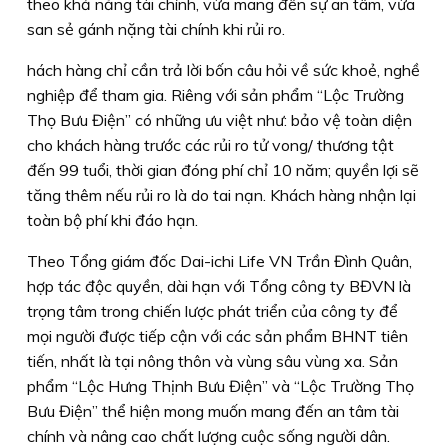
theo khả năng tài chính, vừa mang đến sự an tâm, vừa
san sẻ gánh nặng tài chính khi rủi ro.
hách hàng chỉ cần trả lời bốn câu hỏi về sức khoẻ, nghề
nghiệp để tham gia. Riêng với sản phẩm “Lộc Trường
Thọ Bưu Điện” có những ưu việt như: bảo vệ toàn diện
cho khách hàng trước các rủi ro tử vong/ thương tật
đến 99 tuổi, thời gian đóng phí chỉ 10 năm; quyền lợi sẽ
tăng thêm nếu rủi ro là do tai nạn. Khách hàng nhận lại
toàn bộ phí khi đáo hạn.
Theo Tổng giám đốc Dai-ichi Life VN Trần Đình Quân,
hợp tác độc quyền, dài hạn với Tổng công ty BĐVN là
trọng tâm trong chiến lược phát triển của công ty để
mọi người được tiếp cận với các sản phẩm BHNT tiên
tiến, nhất là tại nông thôn và vùng sâu vùng xa. Sản
phẩm “Lộc Hưng Thịnh Bưu Điện” và “Lộc Trường Thọ
Bưu Điện” thể hiện mong muốn mang đến an tâm tài
chính và nâng cao chất lượng cuộc sống người dân.