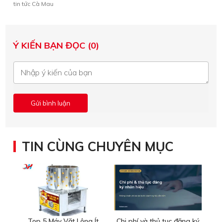
tin tức Cà Mau
Ý KIẾN BẠN ĐỌC (0)
TIN CÙNG CHUYÊN MỤC
Top 5 Máy Vặt Lông Ít
Chi phí và thủ tục đăng ký