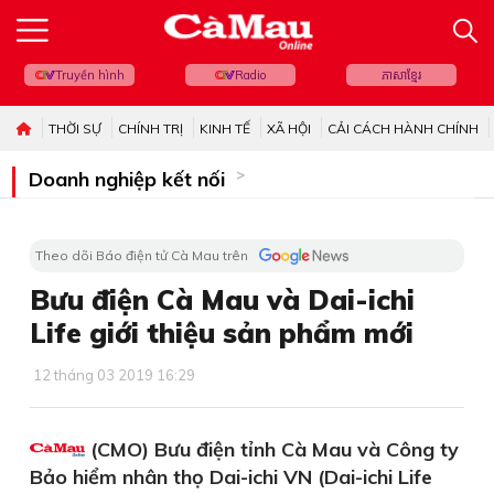
Truyền hình
Radio
ភាសាខ្មែរ
THỜI SỰ
CHÍNH TRỊ
KINH TẾ
XÃ HỘI
CẢI CÁCH HÀNH CHÍNH
Doanh nghiệp kết nối
Theo dõi Báo điện tử Cà Mau trên
Bưu điện Cà Mau và Dai-ichi
Life giới thiệu sản phẩm mới
12 tháng 03 2019 16:29
(CMO) Bưu điện tỉnh Cà Mau và Công ty
Bảo hiểm nhân thọ Dai-ichi VN (Dai-ichi Life