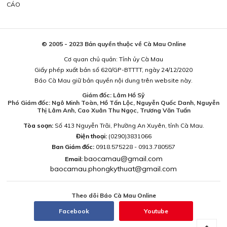
CÁO
© 2005 - 2023 Bản quyền thuộc về Cà Mau Online
Cơ quan chủ quản: Tỉnh ủy Cà Mau
Giấy phép xuất bản số 620/GP-BTTTT, ngày 24/12/2020
Báo Cà Mau giữ bản quyền nội dung trên website này.
Giám đốc: Lâm Hồ Sỹ
Phó Giám đốc: Ngô Minh Toàn, Hồ Tấn Lộc, Nguyễn Quốc Danh, Nguyễn
Thị Lâm Anh, Cao Xuân Thu Ngọc, Trương Văn Tuấn
Tòa soạn:
Số 413 Nguyễn Trãi, Phường An Xuyên, tỉnh Cà Mau.
Điện thoại:
(0290)3831066
Ban Giám đốc:
0918.575228 - 0913.780557
baocamau@gmail.com
Email:
baocamau.phongkythuat@gmail.com
Theo dõi Báo Cà Mau Online
Facebook
Youtube