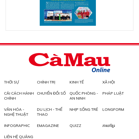
THỜI SỰ
CHÍNH TRỊ
KINH TẾ
XÃ HỘI
CẢI CÁCH HÀNH
CHUYỂN ĐỔI SỐ
QUỐC PHÒNG -
PHÁP LUẬT
CHÍNH
AN NINH
VĂN HÓA -
DU LỊCH - THỂ
NHỊP SỐNG TRẺ
LONGFORM
NGHỆ THUẬT
THAO
INFOGRAPHIC
EMAGAZINE
QUIZZ
ភាសាខ្មែរ
LIÊN HỆ QUẢNG