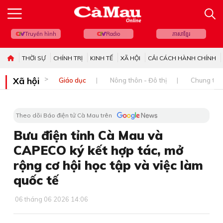
Truyền hình
Radio
ភាសាខ្មែរ
THỜI SỰ
CHÍNH TRỊ
KINH TẾ
XÃ HỘI
CẢI CÁCH HÀNH CHÍNH
Xã hội
Giáo dục
Nông thôn - Đô thị
Chung tay 
Theo dõi Báo điện tử Cà Mau trên
Bưu điện tỉnh Cà Mau và
CAPECO ký kết hợp tác, mở
rộng cơ hội học tập và việc làm
quốc tế
06 tháng 06 2026 14:06