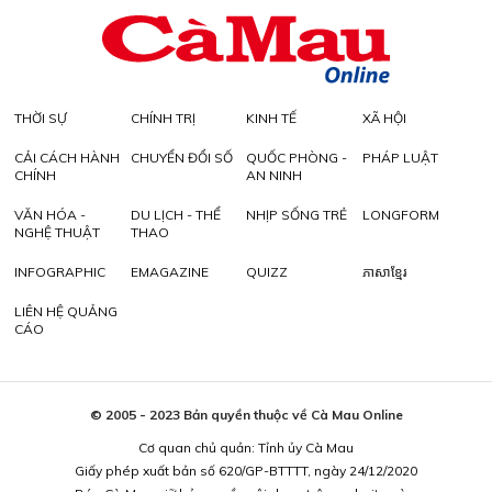
THỜI SỰ
CHÍNH TRỊ
KINH TẾ
XÃ HỘI
CẢI CÁCH HÀNH
CHUYỂN ĐỔI SỐ
QUỐC PHÒNG -
PHÁP LUẬT
CHÍNH
AN NINH
VĂN HÓA -
DU LỊCH - THỂ
NHỊP SỐNG TRẺ
LONGFORM
NGHỆ THUẬT
THAO
INFOGRAPHIC
EMAGAZINE
QUIZZ
ភាសាខ្មែរ
LIÊN HỆ QUẢNG
CÁO
© 2005 - 2023 Bản quyền thuộc về Cà Mau Online
Cơ quan chủ quản: Tỉnh ủy Cà Mau
Giấy phép xuất bản số 620/GP-BTTTT, ngày 24/12/2020