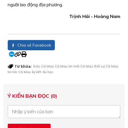
người lao động địa phương.
Trịnh Hải - Hoàng Nam
Chia sẻ Facebook
Từ khóa:
báo Cà Mau
Cà Mau
tin mới Cà Mau
thời sự Cà Mau
tin tức Cà Mau
ký kết
du học
Ý KIẾN BẠN ĐỌC (0)